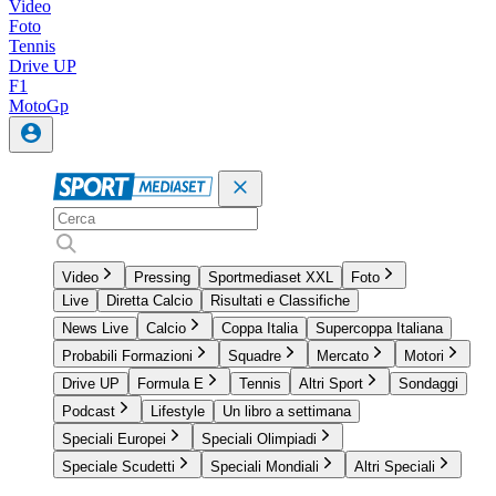
Video
Foto
Tennis
Drive UP
F1
MotoGp
Video
Pressing
Sportmediaset XXL
Foto
Live
Diretta Calcio
Risultati e Classifiche
News Live
Calcio
Coppa Italia
Supercoppa Italiana
Probabili Formazioni
Squadre
Mercato
Motori
Drive UP
Formula E
Tennis
Altri Sport
Sondaggi
Podcast
Lifestyle
Un libro a settimana
Speciali Europei
Speciali Olimpiadi
Speciale Scudetti
Speciali Mondiali
Altri Speciali