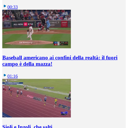
00:33
Baseball americano ai confini della realtà: il fuori
campo è della mazza!
01:16
Sioli e Inzoli, che salti