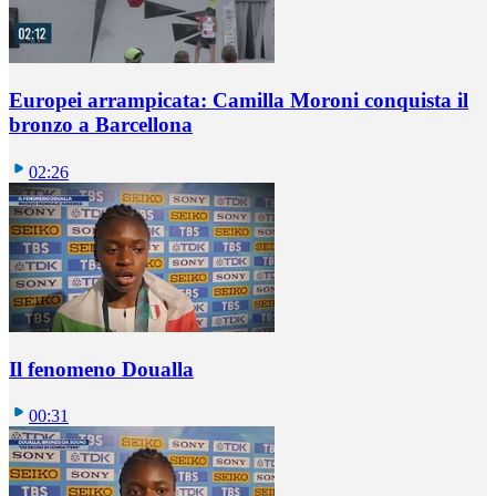
Europei arrampicata: Camilla Moroni conquista il
bronzo a Barcellona
02:26
Il fenomeno Doualla
00:31