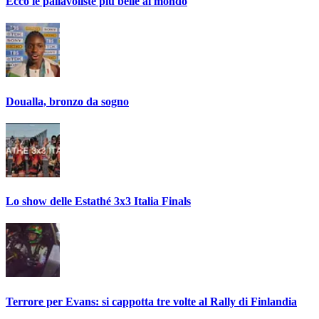
Ecco le pallavoliste più belle al mondo
Doualla, bronzo da sogno
Lo show delle Estathé 3x3 Italia Finals
Terrore per Evans: si cappotta tre volte al Rally di Finlandia