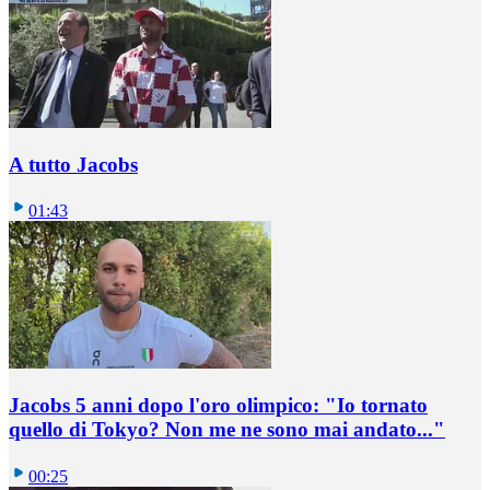
A tutto Jacobs
01:43
Jacobs 5 anni dopo l'oro olimpico: "Io tornato
quello di Tokyo? Non me ne sono mai andato..."
00:25