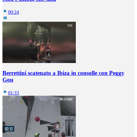
00:24
Berrettini scatenato a Ibiza in consolle con Peggy
Gou
01:33