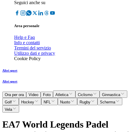
Seguici anche su
Area personale
Help e Faq
Info e contatti
Termini del servizio
Utilizzo dati e privacy
Cookie Policy
Altri sport
Altri sport
Ora per ora
Video
Foto
Atletica
Ciclismo
Ginnastica
Golf
Hockey
NFL
Nuoto
Rugby
Scherma
Vela
EA7 World Legends Padel