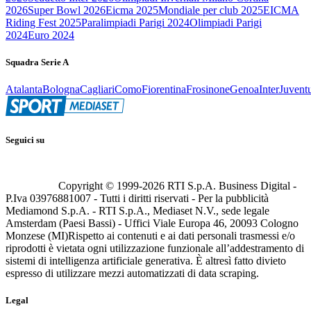
2026
Super Bowl 2026
Eicma 2025
Mondiale per club 2025
EICMA
Riding Fest 2025
Paralimpiadi Parigi 2024
Olimpiadi Parigi
2024
Euro 2024
Squadra Serie A
Atalanta
Bologna
Cagliari
Como
Fiorentina
Frosinone
Genoa
Inter
Juvent
Seguici su
Copyright © 1999-
2026
RTI S.p.A. Business Digital -
P.Iva 03976881007 - Tutti i diritti riservati - Per la pubblicità
Mediamond S.p.A. - RTI S.p.A., Mediaset N.V., sede legale
Amsterdam (Paesi Bassi) - Uffici Viale Europa 46, 20093 Cologno
Monzese (MI)
Rispetto ai contenuti e ai dati personali trasmessi e/o
riprodotti è vietata ogni utilizzazione funzionale all’addestramento di
sistemi di intelligenza artificiale generativa. È altresì fatto divieto
espresso di utilizzare mezzi automatizzati di data scraping.
Legal