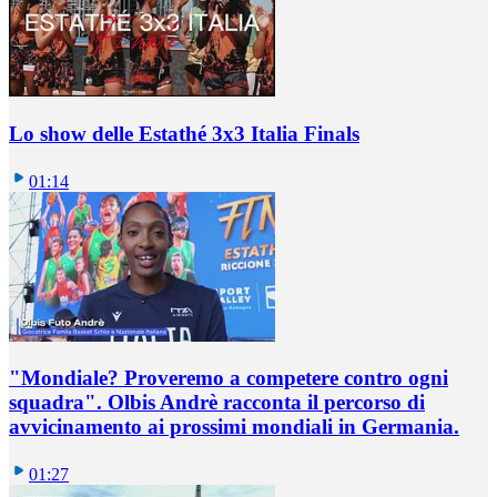
Lo show delle Estathé 3x3 Italia Finals
01:14
"Mondiale? Proveremo a competere contro ogni
squadra". Olbis Andrè racconta il percorso di
avvicinamento ai prossimi mondiali in Germania.
01:27