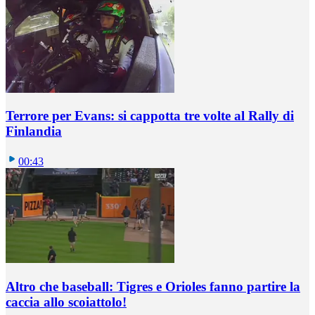
Terrore per Evans: si cappotta tre volte al Rally di
Finlandia
00:43
Altro che baseball: Tigres e Orioles fanno partire la
caccia allo scoiattolo!