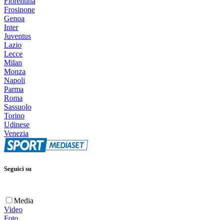
Fiorentina
Frosinone
Genoa
Inter
Juventus
Lazio
Lecce
Milan
Monza
Napoli
Parma
Roma
Sassuolo
Torino
Udinese
Venezia
Seguici su
Media
Video
Foto