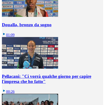
Doualla, bronzo da sogno
01:09
Pellacani: "Ci vorrà qualche giorno per capire
l'impresa che ho fatto"
00:26