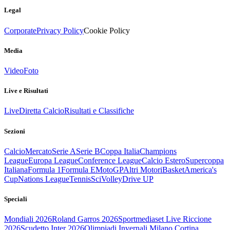
Legal
Corporate
Privacy Policy
Cookie Policy
Media
Video
Foto
Live e Risultati
Live
Diretta Calcio
Risultati e Classifiche
Sezioni
Calcio
Mercato
Serie A
Serie B
Coppa Italia
Champions
League
Europa League
Conference League
Calcio Estero
Supercoppa
Italiana
Formula 1
Formula E
MotoGP
Altri Motori
Basket
America's
Cup
Nations League
Tennis
Sci
Volley
Drive UP
Speciali
Mondiali 2026
Roland Garros 2026
Sportmediaset Live Riccione
2026
Scudetto Inter 2026
Olimpiadi Invernali Milano Cortina