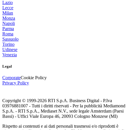
Lazio
Lecce
Milan
Monza
Napoli
Parma
Roma
Sassuolo
Torino
Udinese
Venezia
Legal
Corporate
Cookie Policy
Privacy Policy
Copyright © 1999-
2026
RTI S.p.A. Business Digital - P.Iva
03976881007 - Tutti i diritti riservati - Per la pubblicità Mediamond
S.p.A. - RTI S.p.A., Mediaset N.V., sede legale Amsterdam (Paesi
Bassi) - Uffici Viale Europa 46, 20093 Cologno Monzese (MI)
Rispetto ai contenuti e ai dati personali trasmessi e/o riprodotti è