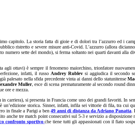
timo capitolo. La storia fatta di gioie e di dolori tra l’azzurro ed i cam
bblico ristretto e severe misure anti-Covid. L’azzurro (allora dicianno
o numero sette del mondo), si ferma soltanto nei quarti davanti alla di
a agli ottavi) è sempre il fenomeno maiorchino, trionfatore nuovamente n
rfezione, infatti, il russo
Andrey Rublev
si aggiudica il secondo set
già palesato nella sfida precedente vinta ai danni dello statunitense
Ma
exandre Muller
, esce di scena prematuramente al secondo round dinn
que ore e mezza.
in carriera), si presenta in Francia come uno dei grandi favoriti. In sem
5
è un’edizione storica. Sinner, infatti, infila sei vittorie di fila, tra cui 
rro in finale a Parigi a ben
49 anni di distanza da Adriano Panatta
. 
lito anche tre match point consecutivi sul 5-3 e servizio a disposizione 
co confronto sportivo
che tiene tutti gli appassionati con il fiato sos