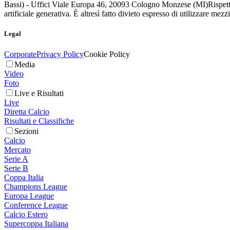
Bassi) - Uffici Viale Europa 46, 20093 Cologno Monzese (MI)
Rispett
artificiale generativa. È altresì fatto divieto espresso di utilizzare mez
Legal
Corporate
Privacy Policy
Cookie Policy
Media
Video
Foto
Live e Risultati
Live
Diretta Calcio
Risultati e Classifiche
Sezioni
Calcio
Mercato
Serie A
Serie B
Coppa Italia
Champions League
Europa League
Conference League
Calcio Estero
Supercoppa Italiana