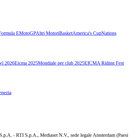
Formula E
MotoGP
Altri Motori
Basket
America's Cup
Nations
wl 2026
Eicma 2025
Mondiale per club 2025
EICMA Riding Fest
enezia
d S.p.A. - RTI S.p.A., Mediaset N.V., sede legale Amsterdam (Paesi