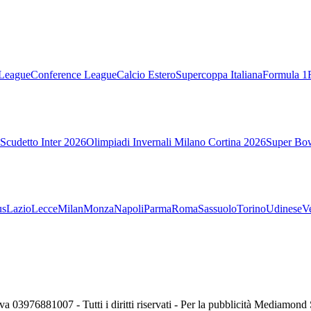
League
Conference League
Calcio Estero
Supercoppa Italiana
Formula 1
Scudetto Inter 2026
Olimpiadi Invernali Milano Cortina 2026
Super Bo
us
Lazio
Lecce
Milan
Monza
Napoli
Parma
Roma
Sassuolo
Torino
Udinese
V
va 03976881007 - Tutti i diritti riservati - Per la pubblicità Mediamon