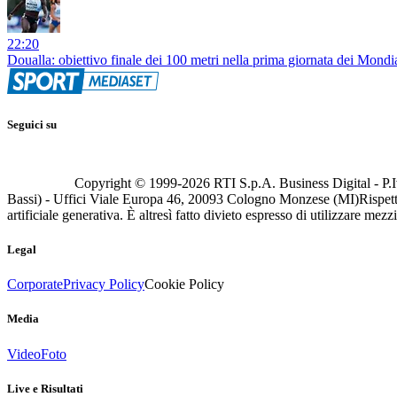
22:20
Doualla: obiettivo finale dei 100 metri nella prima giornata dei Mond
Seguici su
Copyright © 1999-
2026
RTI S.p.A. Business Digital - P.I
Bassi) - Uffici Viale Europa 46, 20093 Cologno Monzese (MI)
Rispett
artificiale generativa. È altresì fatto divieto espresso di utilizzare mez
Legal
Corporate
Privacy Policy
Cookie Policy
Media
Video
Foto
Live e Risultati