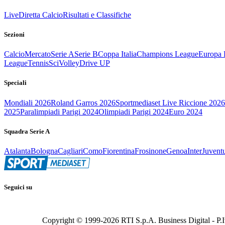
Live
Diretta Calcio
Risultati e Classifiche
Sezioni
Calcio
Mercato
Serie A
Serie B
Coppa Italia
Champions League
Europa 
League
Tennis
Sci
Volley
Drive UP
Speciali
Mondiali 2026
Roland Garros 2026
Sportmediaset Live Riccione 2026
2025
Paralimpiadi Parigi 2024
Olimpiadi Parigi 2024
Euro 2024
Squadra Serie A
Atalanta
Bologna
Cagliari
Como
Fiorentina
Frosinone
Genoa
Inter
Juvent
Seguici su
Copyright © 1999-
2026
RTI S.p.A. Business Digital - P.I