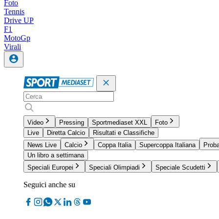
Foto
Tennis
Drive UP
F1
MotoGp
Virali
Video
Pressing
Sportmediaset XXL
Foto
Live
Diretta Calcio
Risultati e Classifiche
News Live
Calcio
Coppa Italia
Supercoppa Italiana
Proba
Un libro a settimana
Speciali Europei
Speciali Olimpiadi
Speciale Scudetti
Seguici anche su