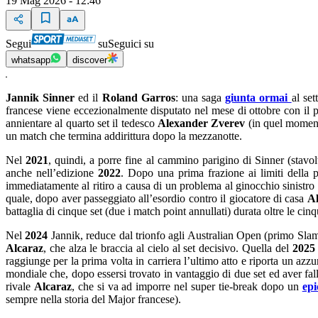
19 Mag 2026 - 12:46
Segui
su
Seguici su
whatsapp
discover
Jannik Sinner
ed il
Roland Garros
: una saga
giunta ormai
al set
francese viene eccezionalmente disputato nel mese di ottobre con il pu
annientare al quarto set il tedesco
Alexander Zverev
(in quel moment
un match che termina addirittura dopo la mezzanotte.
Nel
2021
, quindi, a porre fine al cammino parigino di Sinner (stavolt
anche nell’edizione
2022
. Dopo una prima frazione ai limiti della pe
immediatamente al ritiro a causa di un problema al ginocchio sinistro 
quale, dopo aver passeggiato all’esordio contro il giocatore di casa
Al
battaglia di cinque set (due i match point annullati) durata oltre le cin
Nel
2024
Jannik, reduce dal trionfo agli Australian Open (primo Slam 
Alcaraz
, che alza le braccia al cielo al set decisivo. Quella del
202
raggiunge per la prima volta in carriera l’ultimo atto e riporta un azzu
mondiale che, dopo essersi trovato in vantaggio di due set ed aver fal
rivale
Alcaraz
, che si va ad imporre nel super tie-break dopo un
epi
sempre nella storia del Major francese).