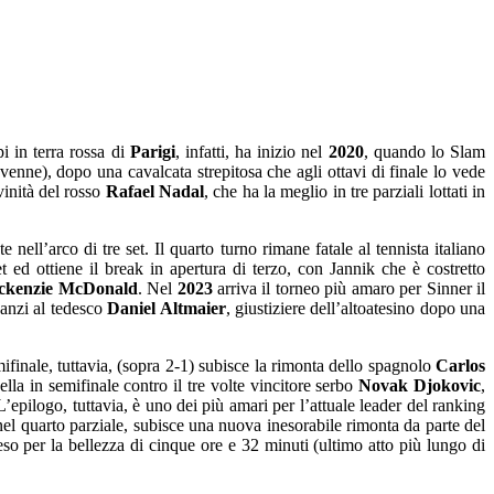
pi in terra rossa di
Parigi
, infatti, ha inizio nel
2020
, quando lo Slam
venne), dopo una cavalcata strepitosa che agli ottavi di finale lo vede
vinità del rosso
Rafael Nadal
, che ha la meglio in tre parziali lottati in
ell’arco di tre set. Il quarto turno rimane fatale al tennista italiano
 ed ottiene il break in apertura di terzo, con Jannik che è costretto
ckenzie McDonald
. Nel
2023
arriva il torneo più amaro per Sinner il
anzi al tedesco
Daniel Altmaier
, giustiziere dell’altoatesino dopo una
ifinale, tuttavia, (sopra 2-1) subisce la rimonta dello spagnolo
Carlos
quella in semifinale contro il tre volte vincitore serbo
Novak Djokovic
,
L’epilogo, tuttavia, è uno dei più amari per l’attuale leader del ranking
nel quarto parziale, subisce una nuova inesorabile rimonta da parte del
peso per la bellezza di cinque ore e 32 minuti (ultimo atto più lungo di