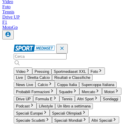
Video
Foto
Tennis
Drive UP
F1
MotoGp
Video
Pressing
Sportmediaset XXL
Foto
Live
Diretta Calcio
Risultati e Classifiche
News Live
Calcio
Coppa Italia
Supercoppa Italiana
Probabili Formazioni
Squadre
Mercato
Motori
Drive UP
Formula E
Tennis
Altri Sport
Sondaggi
Podcast
Lifestyle
Un libro a settimana
Speciali Europei
Speciali Olimpiadi
Speciale Scudetti
Speciali Mondiali
Altri Speciali