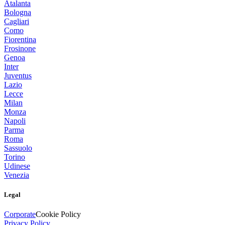
Atalanta
Bologna
Cagliari
Como
Fiorentina
Frosinone
Genoa
Inter
Juventus
Lazio
Lecce
Milan
Monza
Napoli
Parma
Roma
Sassuolo
Torino
Udinese
Venezia
Legal
Corporate
Cookie Policy
Privacy Policy