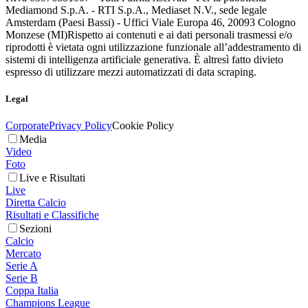
Mediamond S.p.A. - RTI S.p.A., Mediaset N.V., sede legale
Amsterdam (Paesi Bassi) - Uffici Viale Europa 46, 20093 Cologno
Monzese (MI)
Rispetto ai contenuti e ai dati personali trasmessi e/o
riprodotti è vietata ogni utilizzazione funzionale all’addestramento di
sistemi di intelligenza artificiale generativa. È altresì fatto divieto
espresso di utilizzare mezzi automatizzati di data scraping.
Legal
Corporate
Privacy Policy
Cookie Policy
Media
Video
Foto
Live e Risultati
Live
Diretta Calcio
Risultati e Classifiche
Sezioni
Calcio
Mercato
Serie A
Serie B
Coppa Italia
Champions League