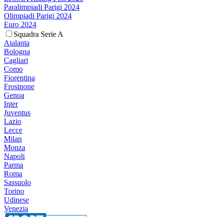
Paralimpiadi Parigi 2024
Olimpiadi Parigi 2024
Euro 2024
Squadra Serie A
Atalanta
Bologna
Cagliari
Como
Fiorentina
Frosinone
Genoa
Inter
Juventus
Lazio
Lecce
Milan
Monza
Napoli
Parma
Roma
Sassuolo
Torino
Udinese
Venezia