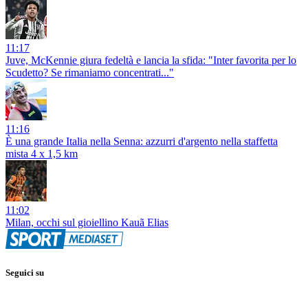
11:17
Juve, McKennie giura fedeltà e lancia la sfida: "Inter favorita per lo
Scudetto? Se rimaniamo concentrati..."
11:16
È una grande Italia nella Senna: azzurri d'argento nella staffetta
mista 4 x 1,5 km
11:02
Milan, occhi sul gioiellino Kauã Elias
Seguici su