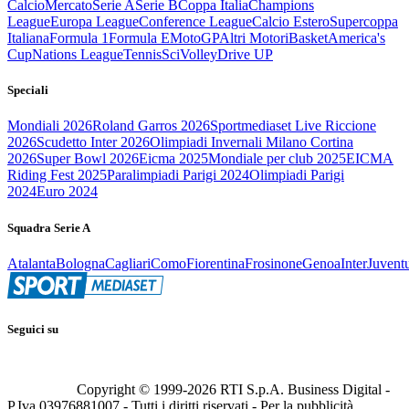
Calcio
Mercato
Serie A
Serie B
Coppa Italia
Champions
League
Europa League
Conference League
Calcio Estero
Supercoppa
Italiana
Formula 1
Formula E
MotoGP
Altri Motori
Basket
America's
Cup
Nations League
Tennis
Sci
Volley
Drive UP
Speciali
Mondiali 2026
Roland Garros 2026
Sportmediaset Live Riccione
2026
Scudetto Inter 2026
Olimpiadi Invernali Milano Cortina
2026
Super Bowl 2026
Eicma 2025
Mondiale per club 2025
EICMA
Riding Fest 2025
Paralimpiadi Parigi 2024
Olimpiadi Parigi
2024
Euro 2024
Squadra Serie A
Atalanta
Bologna
Cagliari
Como
Fiorentina
Frosinone
Genoa
Inter
Juvent
Seguici su
Copyright © 1999-
2026
RTI S.p.A. Business Digital -
P.Iva 03976881007 - Tutti i diritti riservati - Per la pubblicità