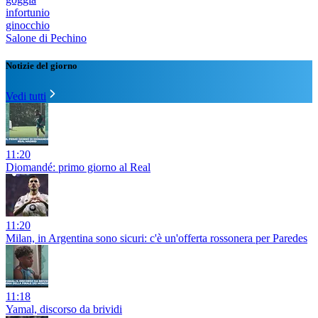
infortunio
ginocchio
Salone di Pechino
Notizie del giorno
Vedi tutti
11:20
Diomandé: primo giorno al Real
11:20
Milan, in Argentina sono sicuri: c'è un'offerta rossonera per Paredes
11:18
Yamal, discorso da brividi