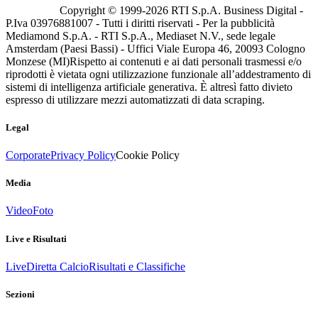
Copyright © 1999-
2026
RTI S.p.A. Business Digital -
P.Iva 03976881007 - Tutti i diritti riservati - Per la pubblicità
Mediamond S.p.A. - RTI S.p.A., Mediaset N.V., sede legale
Amsterdam (Paesi Bassi) - Uffici Viale Europa 46, 20093 Cologno
Monzese (MI)
Rispetto ai contenuti e ai dati personali trasmessi e/o
riprodotti è vietata ogni utilizzazione funzionale all’addestramento di
sistemi di intelligenza artificiale generativa. È altresì fatto divieto
espresso di utilizzare mezzi automatizzati di data scraping.
Legal
Corporate
Privacy Policy
Cookie Policy
Media
Video
Foto
Live e Risultati
Live
Diretta Calcio
Risultati e Classifiche
Sezioni