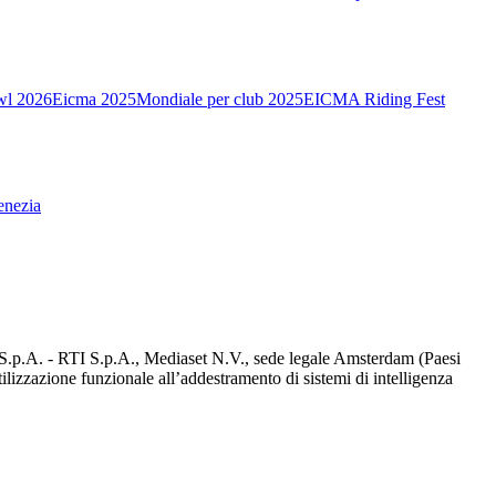
wl 2026
Eicma 2025
Mondiale per club 2025
EICMA Riding Fest
enezia
d S.p.A. - RTI S.p.A., Mediaset N.V., sede legale Amsterdam (Paesi
utilizzazione funzionale all’addestramento di sistemi di intelligenza