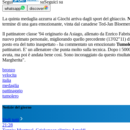
Segui
su
Seguici su
whatsapp
discover
La quinta medaglia azzurra ai Giochi arriva dagli sport del ghiaccio.
N
termine di una gara emozionante, vinta dal canadese Ted-Jan Bloemen 
Il pattinatore classe '94 originario da Asiago, allenato da Enrico Fabr
nuovo primato personale, migliorando quello precedente (13'02"11) di c
posto era del tutto inaspettato - ha commentato un emozionato
Tumole
pattinatori. E' un allenatore che punta molto sulla tecnica. Dopo i 50
avuta, ma poi è andata bene cosi. Sono incoraggiato da questo risulta
Margherita".
bronzo
velocita
italia
medaglia
pattinaggio
tumolero
Notizie del giorno
Vedi tutti
21:28