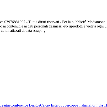
va 03976881007 - Tutti i diritti riservati - Per la pubblicità Mediamon
o ai contenuti e ai dati personali trasmessi e/o riprodotti è vietata ogni 
zi automatizzati di data scraping.
League
Conference League
Calcio Estero
Supercoppa Italiana
Formula 1