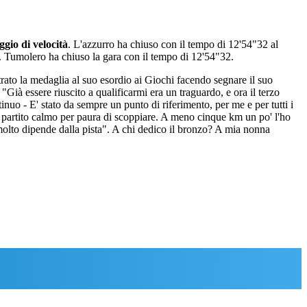
gio di velocità
. L'azzurro ha chiuso con il tempo di 12'54"32 al
. Tumolero ha chiuso la gara con il tempo di 12'54"32.
trato la medaglia al suo esordio ai Giochi facendo segnare il suo
ià essere riuscito a qualificarmi era un traguardo, e ora il terzo
o - E' stato da sempre un punto di riferimento, per me e per tutti i
o partito calmo per paura di scoppiare. A meno cinque km un po' l'ho
molto dipende dalla pista". A chi dedico il bronzo? A mia nonna