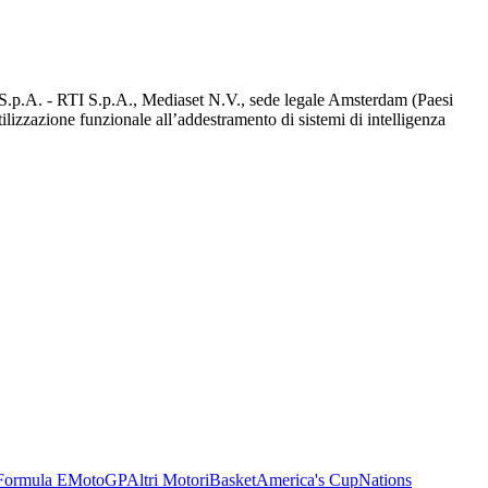
d S.p.A. - RTI S.p.A., Mediaset N.V., sede legale Amsterdam (Paesi
utilizzazione funzionale all’addestramento di sistemi di intelligenza
Formula E
MotoGP
Altri Motori
Basket
America's Cup
Nations