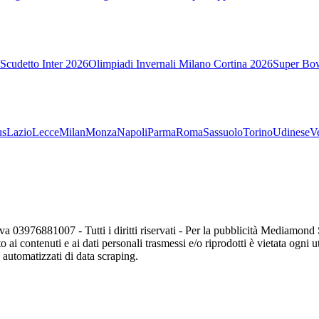
Scudetto Inter 2026
Olimpiadi Invernali Milano Cortina 2026
Super Bo
us
Lazio
Lecce
Milan
Monza
Napoli
Parma
Roma
Sassuolo
Torino
Udinese
V
va 03976881007 - Tutti i diritti riservati - Per la pubblicità Mediamon
o ai contenuti e ai dati personali trasmessi e/o riprodotti è vietata ogni 
zi automatizzati di data scraping.