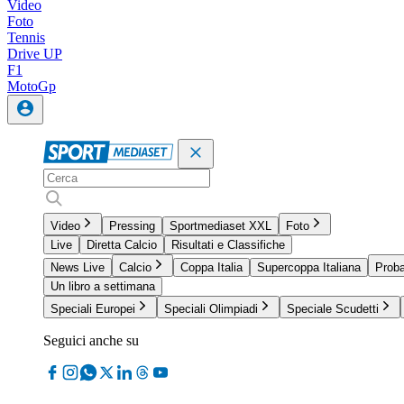
Video
Foto
Tennis
Drive UP
F1
MotoGp
Video
Pressing
Sportmediaset XXL
Foto
Live
Diretta Calcio
Risultati e Classifiche
News Live
Calcio
Coppa Italia
Supercoppa Italiana
Proba
Un libro a settimana
Speciali Europei
Speciali Olimpiadi
Speciale Scudetti
Seguici anche su