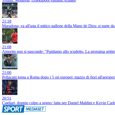
Tennis: Montreal, Griekspoor elimina Arnaldi
21:18
Maradona, va all'asta il mitico pallone della Mano de Dios: si parte da 
21:08
Amorim non si nasconde: "Puntiamo allo scudetto. La prossima settim
21:00
Pellacani torna a Roma dopo i 5 ori europei: mazzo di fiori all'aeropor
20:51
Cagliari, doppio colpo a segno: fatta per Daniel Maldini e Kevin Carlos,