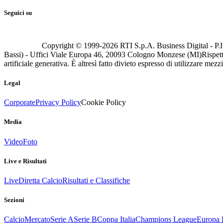
Seguici su
Copyright © 1999-
2026
RTI S.p.A. Business Digital - P.I
Bassi) - Uffici Viale Europa 46, 20093 Cologno Monzese (MI)
Rispett
artificiale generativa. È altresì fatto divieto espresso di utilizzare mez
Legal
Corporate
Privacy Policy
Cookie Policy
Media
Video
Foto
Live e Risultati
Live
Diretta Calcio
Risultati e Classifiche
Sezioni
Calcio
Mercato
Serie A
Serie B
Coppa Italia
Champions League
Europa 