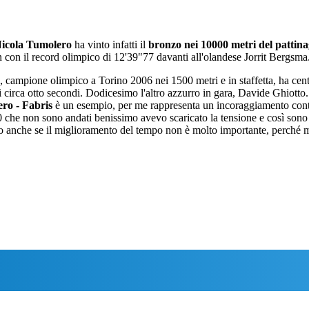
icola Tumolero
ha vinto infatti il
bronzo nei 10000 metri del pattinag
con il record olimpico di 12'39"77 davanti all'olandese Jorrit Bergsma
is, campione olimpico a Torino 2006 nei 1500 metri e in staffetta, ha cen
irca otto secondi. Dodicesimo l'altro azzurro in gara, Davide Ghiotto. "G
ro - Fabris
è un esempio, per me rappresenta un incoraggiamento continu
00 che non sono andati benissimo avevo scaricato la tensione e così son
to anche se il miglioramento del tempo non è molto importante, perché 