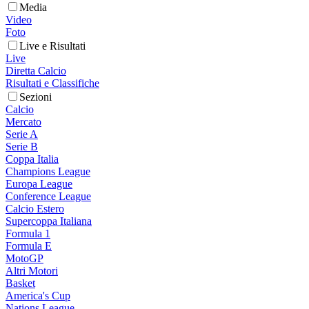
Media
Video
Foto
Live e Risultati
Live
Diretta Calcio
Risultati e Classifiche
Sezioni
Calcio
Mercato
Serie A
Serie B
Coppa Italia
Champions League
Europa League
Conference League
Calcio Estero
Supercoppa Italiana
Formula 1
Formula E
MotoGP
Altri Motori
Basket
America's Cup
Nations League