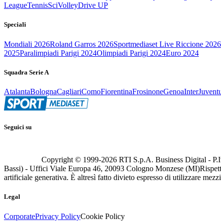
League
Tennis
Sci
Volley
Drive UP
Speciali
Mondiali 2026
Roland Garros 2026
Sportmediaset Live Riccione 2026
2025
Paralimpiadi Parigi 2024
Olimpiadi Parigi 2024
Euro 2024
Squadra Serie A
Atalanta
Bologna
Cagliari
Como
Fiorentina
Frosinone
Genoa
Inter
Juvent
Seguici su
Copyright © 1999-
2026
RTI S.p.A. Business Digital - P.I
Bassi) - Uffici Viale Europa 46, 20093 Cologno Monzese (MI)
Rispett
artificiale generativa. È altresì fatto divieto espresso di utilizzare mez
Legal
Corporate
Privacy Policy
Cookie Policy