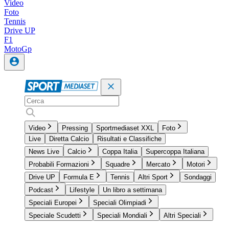
Video
Foto
Tennis
Drive UP
F1
MotoGp
Video
Pressing
Sportmediaset XXL
Foto
Live
Diretta Calcio
Risultati e Classifiche
News Live
Calcio
Coppa Italia
Supercoppa Italiana
Probabili Formazioni
Squadre
Mercato
Motori
Drive UP
Formula E
Tennis
Altri Sport
Sondaggi
Podcast
Lifestyle
Un libro a settimana
Speciali Europei
Speciali Olimpiadi
Speciale Scudetti
Speciali Mondiali
Altri Speciali