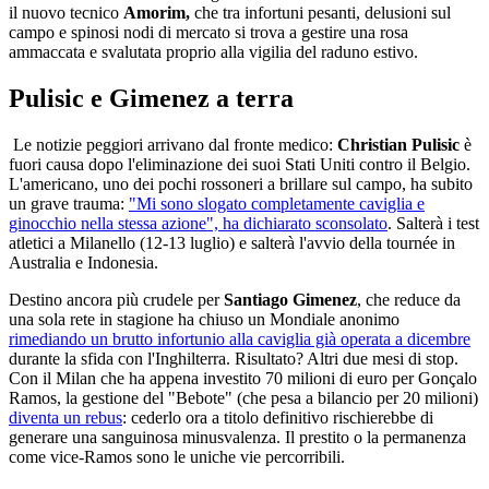
il nuovo tecnico
Amorim,
che tra infortuni pesanti, delusioni sul
campo e spinosi nodi di mercato si trova a gestire una rosa
ammaccata e svalutata proprio alla vigilia del raduno estivo.
Pulisic e Gimenez a terra
Le notizie peggiori arrivano dal fronte medico:
Christian Pulisic
è
fuori causa dopo l'eliminazione dei suoi Stati Uniti contro il Belgio.
L'americano, uno dei pochi rossoneri a brillare sul campo, ha subito
un grave trauma:
"Mi sono slogato completamente caviglia e
ginocchio nella stessa azione", ha dichiarato sconsolato
. Salterà i test
atletici a Milanello (12-13 luglio) e salterà l'avvio della tournée in
Australia e Indonesia.
Destino ancora più crudele per
Santiago Gimenez
, che reduce da
una sola rete in stagione ha chiuso un Mondiale anonimo
rimediando un brutto infortunio alla caviglia già operata a dicembre
durante la sfida con l'Inghilterra. Risultato? Altri due mesi di stop.
Con il Milan che ha appena investito 70 milioni di euro per Gonçalo
Ramos, la gestione del "Bebote" (che pesa a bilancio per 20 milioni)
diventa un rebus
: cederlo ora a titolo definitivo rischierebbe di
generare una sanguinosa minusvalenza. Il prestito o la permanenza
come vice-Ramos sono le uniche vie percorribili.