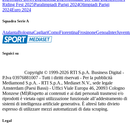
Riding Fest 2025
Paralimpiadi Parigi 2024
Olimpiadi Parigi
2024
Euro 2024
Squadra Serie A
Atalanta
Bologna
Cagliari
Como
Fiorentina
Frosinone
Genoa
Inter
Juvent
Seguici su
Copyright © 1999-
2026
RTI S.p.A. Business Digital -
P.Iva 03976881007 - Tutti i diritti riservati - Per la pubblicità
Mediamond S.p.A. - RTI S.p.A., Mediaset N.V., sede legale
Amsterdam (Paesi Bassi) - Uffici Viale Europa 46, 20093 Cologno
Monzese (MI)
Rispetto ai contenuti e ai dati personali trasmessi e/o
riprodotti è vietata ogni utilizzazione funzionale all’addestramento di
sistemi di intelligenza artificiale generativa. È altresì fatto divieto
espresso di utilizzare mezzi automatizzati di data scraping.
Legal