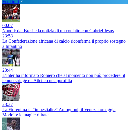
Vedi tutti
00:07
Napoli: dal Brasile la notizia di un contatto con Gabriel Jesus
23:58
La Confederazione africana di calcio riconferma il proprio sostegno
a Infantino
23:44
L'Inter ha informato Romero che al momento non può procedere: il
tempo stringe e l'Atletico ne approfitta
23:37
La Fiorentina fa "imbestialire" Antognoni, il Venezia omaggia
Modolo: le maglie ritirate