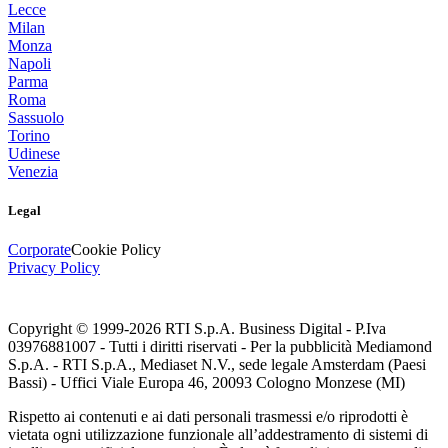
Lecce
Milan
Monza
Napoli
Parma
Roma
Sassuolo
Torino
Udinese
Venezia
Legal
Corporate
Cookie Policy
Privacy Policy
Copyright © 1999-
2026
RTI S.p.A. Business Digital - P.Iva
03976881007 - Tutti i diritti riservati - Per la pubblicità Mediamond
S.p.A. - RTI S.p.A., Mediaset N.V., sede legale Amsterdam (Paesi
Bassi) - Uffici Viale Europa 46, 20093 Cologno Monzese (MI)
Rispetto ai contenuti e ai dati personali trasmessi e/o riprodotti è
vietata ogni utilizzazione funzionale all’addestramento di sistemi di