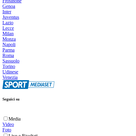
Frosinone
Genoa
Inter
Juventus
Lazio
Lecce
Milan
Monza
Napoli
Parma
Roma
Sassuolo
Torino
Udinese
Venezia
Seguici su
Media
Video
Foto
Live e Risultati