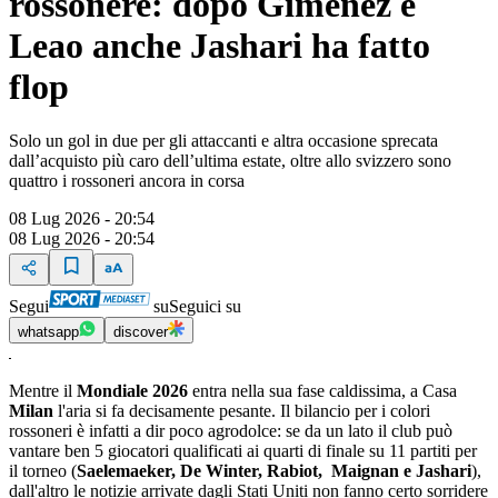
rossonere: dopo Gimenez e
Leao anche Jashari ha fatto
flop
Solo un gol in due per gli attaccanti e altra occasione sprecata
dall’acquisto più caro dell’ultima estate, oltre allo svizzero sono
quattro i rossoneri ancora in corsa
08 Lug 2026 - 20:54
08 Lug 2026 - 20:54
Segui
su
Seguici su
whatsapp
discover
Mentre il
Mondiale 2026
entra nella sua fase caldissima, a Casa
Milan
l'aria si fa decisamente pesante. Il bilancio per i colori
rossoneri è infatti a dir poco agrodolce: se da un lato il club può
vantare ben 5 giocatori qualificati ai quarti di finale su 11 partiti per
il torneo (
Saelemaeker, De Winter, Rabiot, Maignan e Jashari
),
dall'altro le notizie arrivate dagli Stati Uniti non fanno certo sorridere