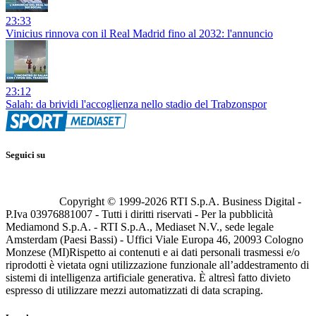
23:33
Vinicius rinnova con il Real Madrid fino al 2032: l'annuncio
23:12
Salah: da brividi l'accoglienza nello stadio del Trabzonspor
Seguici su
Copyright © 1999-
2026
RTI S.p.A. Business Digital -
P.Iva 03976881007 - Tutti i diritti riservati - Per la pubblicità
Mediamond S.p.A. - RTI S.p.A., Mediaset N.V., sede legale
Amsterdam (Paesi Bassi) - Uffici Viale Europa 46, 20093 Cologno
Monzese (MI)
Rispetto ai contenuti e ai dati personali trasmessi e/o
riprodotti è vietata ogni utilizzazione funzionale all’addestramento di
sistemi di intelligenza artificiale generativa. È altresì fatto divieto
espresso di utilizzare mezzi automatizzati di data scraping.