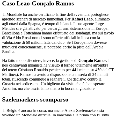
Caso Leao-Gonçalo Ramos
Il Mondiale ha anche certificato la fine dell'avventura portoghese,
aprendo scenari di mercato immediati. Per
Rafael Leao
, eliminato
agli ottavi dalla Spagna, è tempo di bilanci. Il suo agente Jorge
Mendes si è già attivato per cercargli una sistemazione in Europa:
Barcellona e Tottenham hanno effettuato dei sondaggi, ma sul tavolo
di Via Aldo Rossi non ci sono offerte ufficiali in linea con la
valutazione di 60 milioni fatta dal club. Se l'Europa non dovesse
muoversi concretamente, si potrebbe aprire la pista dell'Arabia
Saudita.
Ha fatto molto discutere, invece, la gestione di
Gonçalo Ramos
. Il
neo centravanti milanista ha vissuto il torneo totalmente all'ombra
del totem Cristiano Ronaldo (schierato per 441 minuti su 450 dal CT
Martinez). Ramos ha avuto a disposizione la miseria di 34 minuti
totali, riuscendo comunque a segnare il gol decisivo contro la
Croazia nei sedicesimi. Un biglietto da visita che fa ben sperare
Amorim, ma che lascia tanto amaro in bocca al giocatore.
Saelemaekers scomparso
Il Belgio è ancora in corsa, ma anche Alexis Saelemaekers sta
vivendo un Mondiale difficile. In panchina alla prima con l’Egitto,