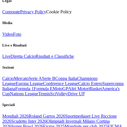
Legal
Corporate
Privacy Policy
Cookie Policy
Media
Video
Foto
Live e Risultati
Live
Diretta Calcio
Risultati e Classifiche
Sezioni
Calcio
Mercato
Serie A
Serie B
Coppa Italia
Champions
League
Europa League
Conference League
Calcio Estero
Supercoppa
Italiana
Formula 1
Formula E
MotoGP
Altri Motori
Basket
America's
Cup
Nations League
Tennis
Sci
Volley
Drive UP
Speciali
Mondiali 2026
Roland Garros 2026
Sportmediaset Live Riccione
2026
Scudetto Inter 2026
Olimpiadi Invernali Milano Cortina
2026
Super Bowl 2026
Eicma 2025
Mondiale per club 2025
EICMA