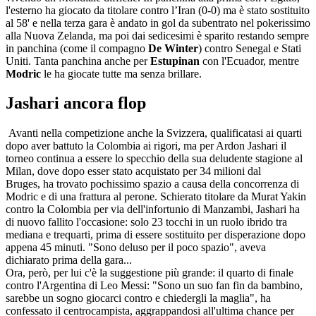
l'esterno ha giocato da titolare contro l’Iran (0-0) ma è stato sostituito
al 58' e nella terza gara è andato in gol da subentrato nel pokerissimo
alla Nuova Zelanda, ma poi dai sedicesimi è sparito restando sempre
in panchina (come il compagno
De Winter
) contro Senegal e Stati
Uniti. Tanta panchina anche per
Estupinan
con l'Ecuador, mentre
Modric
le ha giocate tutte ma senza brillare.
Jashari ancora flop
Avanti nella competizione anche la Svizzera, qualificatasi ai quarti
dopo aver battuto la Colombia ai rigori, ma per Ardon Jashari il
torneo continua a essere lo specchio della sua deludente stagione al
Milan, dove dopo esser stato acquistato per 34 milioni dal
Bruges, ha trovato pochissimo spazio a causa della concorrenza di
Modric e di una frattura al perone. Schierato titolare da Murat Yakin
contro la Colombia per via dell'infortunio di Manzambi, Jashari ha
di nuovo fallito l'occasione: solo 23 tocchi in un ruolo ibrido tra
mediana e trequarti, prima di essere sostituito per disperazione dopo
appena 45 minuti. "Sono deluso per il poco spazio", aveva
dichiarato prima della gara...
Ora, però, per lui c'è la suggestione più grande: il quarto di finale
contro l'Argentina di Leo Messi: "Sono un suo fan fin da bambino,
sarebbe un sogno giocarci contro e chiedergli la maglia", ha
confessato il centrocampista, aggrappandosi all'ultima chance per