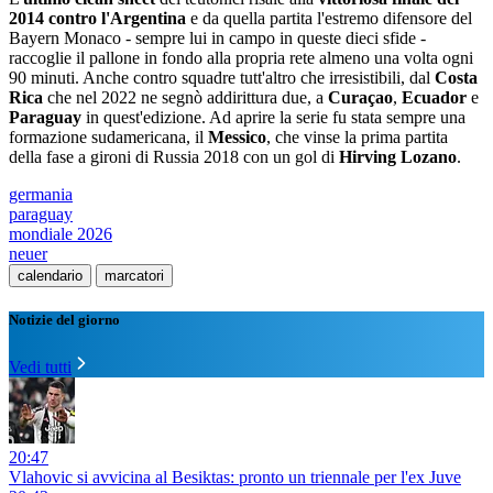
2014 contro l'Argentina
e da quella partita l'estremo difensore del
Bayern Monaco - sempre lui in campo in queste dieci sfide -
raccoglie il pallone in fondo alla propria rete almeno una volta ogni
90 minuti. Anche contro squadre tutt'altro che irresistibili, dal
Costa
Rica
che nel 2022 ne segnò addirittura due, a
Curaçao
,
Ecuador
e
Paraguay
in quest'edizione. Ad aprire la serie fu stata sempre una
formazione sudamericana, il
Messico
, che vinse la prima partita
della fase a gironi di Russia 2018 con un gol di
Hirving Lozano
.
germania
paraguay
mondiale 2026
neuer
calendario
marcatori
Notizie del giorno
Vedi tutti
20:47
Vlahovic si avvicina al Besiktas: pronto un triennale per l'ex Juve