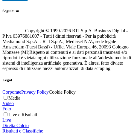
Seguici su
Copyright © 1999-
2026
RTI S.p.A. Business Digital -
P.Iva 03976881007 - Tutti i diritti riservati - Per la pubblicità
Mediamond S.p.A. - RTI S.p.A., Mediaset N.V., sede legale
Amsterdam (Paesi Bassi) - Uffici Viale Europa 46, 20093 Cologno
Monzese (MI)
Rispetto ai contenuti e ai dati personali trasmessi e/o
riprodotti è vietata ogni utilizzazione funzionale all’addestramento di
sistemi di intelligenza artificiale generativa. È altresì fatto divieto
espresso di utilizzare mezzi automatizzati di data scraping.
Legal
Corporate
Privacy Policy
Cookie Policy
Media
Video
Foto
Live e Risultati
Live
Diretta Calcio
Risultati e Classifiche