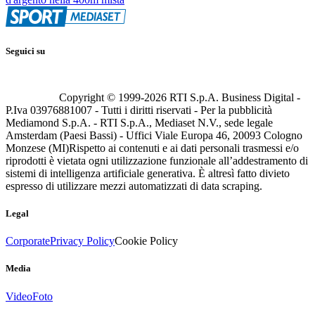
Seguici su
Copyright © 1999-
2026
RTI S.p.A. Business Digital -
P.Iva 03976881007 - Tutti i diritti riservati - Per la pubblicità
Mediamond S.p.A. - RTI S.p.A., Mediaset N.V., sede legale
Amsterdam (Paesi Bassi) - Uffici Viale Europa 46, 20093 Cologno
Monzese (MI)
Rispetto ai contenuti e ai dati personali trasmessi e/o
riprodotti è vietata ogni utilizzazione funzionale all’addestramento di
sistemi di intelligenza artificiale generativa. È altresì fatto divieto
espresso di utilizzare mezzi automatizzati di data scraping.
Legal
Corporate
Privacy Policy
Cookie Policy
Media
Video
Foto