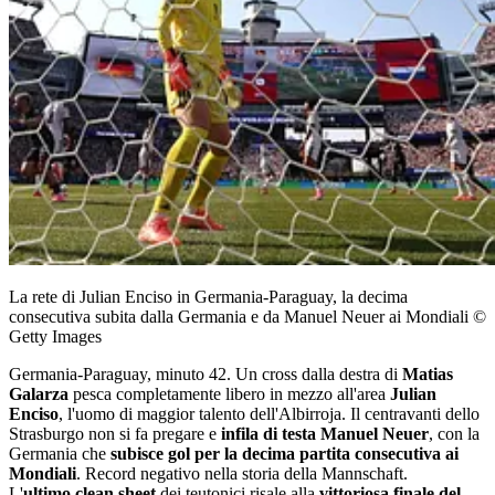
La rete di Julian Enciso in Germania-Paraguay, la decima
consecutiva subita dalla Germania e da Manuel Neuer ai Mondiali ©
Getty Images
Germania-Paraguay, minuto 42. Un cross dalla destra di
Matias
Galarza
pesca completamente libero in mezzo all'area
Julian
Enciso
, l'uomo di maggior talento dell'Albirroja. Il centravanti dello
Strasburgo non si fa pregare e
infila di testa Manuel Neuer
, con la
Germania che
subisce gol per la decima partita consecutiva ai
Mondiali
. Record negativo nella storia della Mannschaft.
L'
ultimo clean sheet
dei teutonici risale alla
vittoriosa finale del