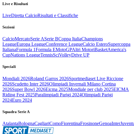
Live e Risultati
Live
Diretta Calcio
Risultati e Classifiche
Sezioni
Calcio
Mercato
Serie A
Serie B
Coppa Italia
Champions
League
Europa League
Conference League
Calcio Estero
Supercoppa
Italiana
Formula 1
Formula E
MotoGP
Altri Motori
Basket
America's
Cup
Nations League
Tennis
Sci
Volley
Drive UP
Speciali
Mondiali 2026
Roland Garros 2026
Sportmediaset Live Riccione
2026
Scudetto Inter 2026
Olimpiadi Invernali Milano Cortina
2026
Super Bowl 2026
Eicma 2025
Mondiale per club 2025
EICMA
Riding Fest 2025
Paralimpiadi Parigi 2024
Olimpiadi Parigi
2024
Euro 2024
Squadra Serie A
Atalanta
Bologna
Cagliari
Como
Fiorentina
Frosinone
Genoa
Inter
Juvent