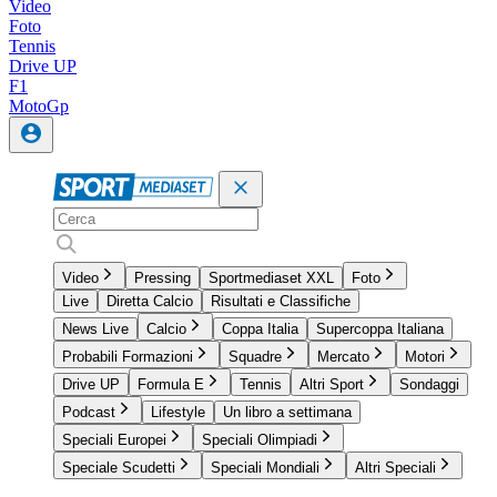
Video
Foto
Tennis
Drive UP
F1
MotoGp
Video
Pressing
Sportmediaset XXL
Foto
Live
Diretta Calcio
Risultati e Classifiche
News Live
Calcio
Coppa Italia
Supercoppa Italiana
Probabili Formazioni
Squadre
Mercato
Motori
Drive UP
Formula E
Tennis
Altri Sport
Sondaggi
Podcast
Lifestyle
Un libro a settimana
Speciali Europei
Speciali Olimpiadi
Speciale Scudetti
Speciali Mondiali
Altri Speciali