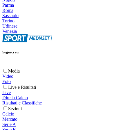
Parma
Roma
Sassuolo
Torino
Udinese
Venezia
Seguici su
Media
Video
Foto
Live e Risultati
Live
Diretta Calcio
Risultati e Classifiche
Sezioni
Calcio
Mercato
Serie A
Serie B