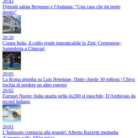
20:43
Djimsiti saluta Bergamo e l'Atalanta: "Una casa che mi porto
dentro"
20:20
Coppa Italia, il caldo rende impraticabile lo Zini: Cremonese-
Sampdoria a Chiavari
20:05
La Roma piomba su Luis Henrique, l'Inter chiede 30 milioni | Chivu
rischia di perdere un altro esterno
20:02
Europei Nuoto: Italia quarta nella 4x200 sl maschile, D'Ambrosio da
record italiano
20:01
L'Italnuoto comincia alla grande! Alberto Razzetti medaglia
d'argento nella 400m mista