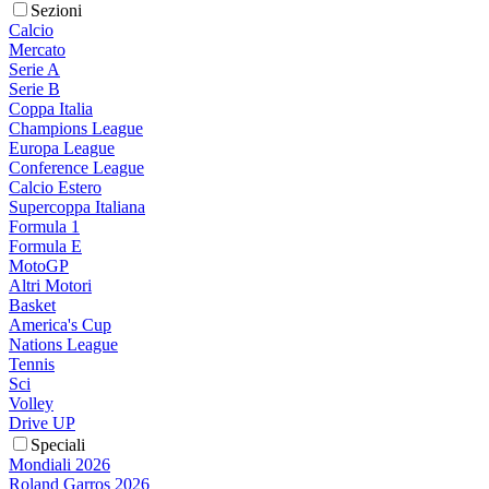
Sezioni
Calcio
Mercato
Serie A
Serie B
Coppa Italia
Champions League
Europa League
Conference League
Calcio Estero
Supercoppa Italiana
Formula 1
Formula E
MotoGP
Altri Motori
Basket
America's Cup
Nations League
Tennis
Sci
Volley
Drive UP
Speciali
Mondiali 2026
Roland Garros 2026