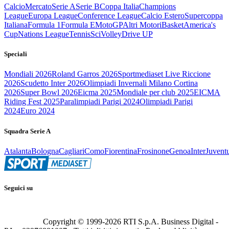
Calcio
Mercato
Serie A
Serie B
Coppa Italia
Champions
League
Europa League
Conference League
Calcio Estero
Supercoppa
Italiana
Formula 1
Formula E
MotoGP
Altri Motori
Basket
America's
Cup
Nations League
Tennis
Sci
Volley
Drive UP
Speciali
Mondiali 2026
Roland Garros 2026
Sportmediaset Live Riccione
2026
Scudetto Inter 2026
Olimpiadi Invernali Milano Cortina
2026
Super Bowl 2026
Eicma 2025
Mondiale per club 2025
EICMA
Riding Fest 2025
Paralimpiadi Parigi 2024
Olimpiadi Parigi
2024
Euro 2024
Squadra Serie A
Atalanta
Bologna
Cagliari
Como
Fiorentina
Frosinone
Genoa
Inter
Juvent
Seguici su
Copyright © 1999-
2026
RTI S.p.A. Business Digital -