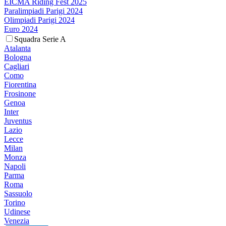
EICMA Riding Fest 2025
Paralimpiadi Parigi 2024
Olimpiadi Parigi 2024
Euro 2024
Squadra Serie A
Atalanta
Bologna
Cagliari
Como
Fiorentina
Frosinone
Genoa
Inter
Juventus
Lazio
Lecce
Milan
Monza
Napoli
Parma
Roma
Sassuolo
Torino
Udinese
Venezia