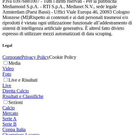
P.Iva 03976881007 - Tutti i diritti riservati - Per la pubblicità
Mediamond S.p.A. - RTI S.p.A., Mediaset N.V., sede legale
Amsterdam (Paesi Bassi) - Uffici Viale Europa 46, 20093 Cologno
Monzese (MI)
Rispetto ai contenuti e ai dati personali trasmessi e/o
riprodotti è vietata ogni utilizzazione funzionale all’addestramento di
sistemi di intelligenza artificiale generativa. È altresì fatto divieto
espresso di utilizzare mezzi automatizzati di data scraping.
Legal
Corporate
Privacy Policy
Cookie Policy
Media
Video
Foto
Live e Risultati
Live
Diretta Calcio
Risultati e Classifiche
Sezioni
Calcio
Mercato
Serie A
Serie B
Coppa Italia
Champions League