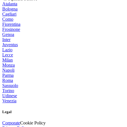
Atalanta
Bologna
Cagliari
Como
Fiorentina
Frosinone
Genoa
Inter
Juventus
Lazio
Lecce
Milan
Monza
Napoli
Parma
Roma
Sassuolo
Torino
Udinese
Venezia
Legal
Corporate
Cookie Policy