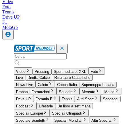
Video
Foto
Tennis
Drive UP
F1
MotoGp
Video
Pressing
Sportmediaset XXL
Foto
Live
Diretta Calcio
Risultati e Classifiche
News Live
Calcio
Coppa Italia
Supercoppa Italiana
Probabili Formazioni
Squadre
Mercato
Motori
Drive UP
Formula E
Tennis
Altri Sport
Sondaggi
Podcast
Lifestyle
Un libro a settimana
Speciali Europei
Speciali Olimpiadi
Speciale Scudetti
Speciali Mondiali
Altri Speciali