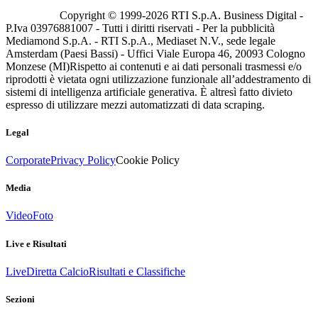
Copyright © 1999-
2026
RTI S.p.A. Business Digital -
P.Iva 03976881007 - Tutti i diritti riservati - Per la pubblicità
Mediamond S.p.A. - RTI S.p.A., Mediaset N.V., sede legale
Amsterdam (Paesi Bassi) - Uffici Viale Europa 46, 20093 Cologno
Monzese (MI)
Rispetto ai contenuti e ai dati personali trasmessi e/o
riprodotti è vietata ogni utilizzazione funzionale all’addestramento di
sistemi di intelligenza artificiale generativa. È altresì fatto divieto
espresso di utilizzare mezzi automatizzati di data scraping.
Legal
Corporate
Privacy Policy
Cookie Policy
Media
Video
Foto
Live e Risultati
Live
Diretta Calcio
Risultati e Classifiche
Sezioni