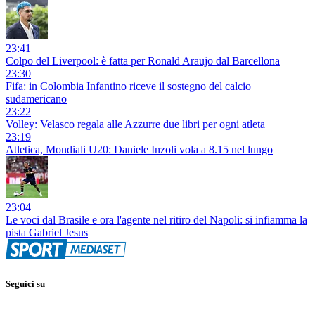
23:41
Colpo del Liverpool: è fatta per Ronald Araujo dal Barcellona
23:30
Fifa: in Colombia Infantino riceve il sostegno del calcio
sudamericano
23:22
Volley: Velasco regala alle Azzurre due libri per ogni atleta
23:19
Atletica, Mondiali U20: Daniele Inzoli vola a 8.15 nel lungo
23:04
Le voci dal Brasile e ora l'agente nel ritiro del Napoli: si infiamma la
pista Gabriel Jesus
Seguici su