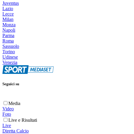
Juventus
Lazio
Lecce
Milan
Monza
Napoli
Parma
Roma
Sassuolo
Torino
Udinese
Venezia
Seguici su
Media
Video
Foto
Live e Risultati
Live
Diretta Calcio