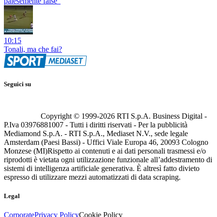
palesemente false"
10:15
Tonali, ma che fai?
Seguici su
Copyright © 1999-
2026
RTI S.p.A. Business Digital -
P.Iva 03976881007 - Tutti i diritti riservati - Per la pubblicità
Mediamond S.p.A. - RTI S.p.A., Mediaset N.V., sede legale
Amsterdam (Paesi Bassi) - Uffici Viale Europa 46, 20093 Cologno
Monzese (MI)
Rispetto ai contenuti e ai dati personali trasmessi e/o
riprodotti è vietata ogni utilizzazione funzionale all’addestramento di
sistemi di intelligenza artificiale generativa. È altresì fatto divieto
espresso di utilizzare mezzi automatizzati di data scraping.
Legal
Corporate
Privacy Policy
Cookie Policy