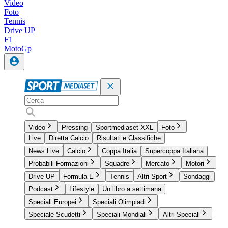
Video
Foto
Tennis
Drive UP
F1
MotoGp
Video
Pressing
Sportmediaset XXL
Foto
Live
Diretta Calcio
Risultati e Classifiche
News Live
Calcio
Coppa Italia
Supercoppa Italiana
Probabili Formazioni
Squadre
Mercato
Motori
Drive UP
Formula E
Tennis
Altri Sport
Sondaggi
Podcast
Lifestyle
Un libro a settimana
Speciali Europei
Speciali Olimpiadi
Speciale Scudetti
Speciali Mondiali
Altri Speciali