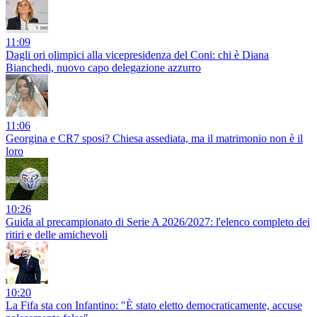
11:09
Dagli ori olimpici alla vicepresidenza del Coni: chi è Diana
Bianchedi, nuovo capo delegazione azzurro
11:06
Georgina e CR7 sposi? Chiesa assediata, ma il matrimonio non è il
loro
10:26
Guida al precampionato di Serie A 2026/2027: l'elenco completo dei
ritiri e delle amichevoli
10:20
La Fifa sta con Infantino: "È stato eletto democraticamente, accuse