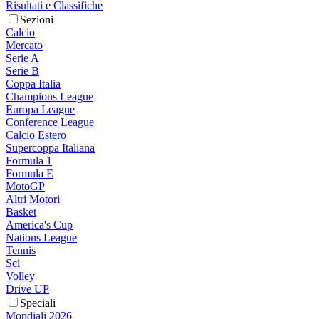
Risultati e Classifiche
Sezioni
Calcio
Mercato
Serie A
Serie B
Coppa Italia
Champions League
Europa League
Conference League
Calcio Estero
Supercoppa Italiana
Formula 1
Formula E
MotoGP
Altri Motori
Basket
America's Cup
Nations League
Tennis
Sci
Volley
Drive UP
Speciali
Mondiali 2026