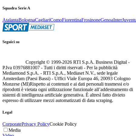
Squadra Serie A
Atalanta
Bologna
Cagliari
Como
Fiorentina
Frosinone
Genoa
Inter
Juvent
Seguici su
Copyright © 1999-
2026
RTI S.p.A. Business Digital -
P.Iva 03976881007 - Tutti i diritti riservati - Per la pubblicità
Mediamond S.p.A. - RTI S.p.A., Mediaset N.V., sede legale
Amsterdam (Paesi Bassi) - Uffici Viale Europa 46, 20093 Cologno
Monzese (MI)
Rispetto ai contenuti e ai dati personali trasmessi e/o
riprodotti è vietata ogni utilizzazione funzionale all’addestramento di
sistemi di intelligenza artificiale generativa. È altresì fatto divieto
espresso di utilizzare mezzi automatizzati di data scraping.
Legal
Corporate
Privacy Policy
Cookie Policy
Media
Video