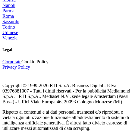
Napoli
Parma
Roma
Sassuolo
Torino
Udinese
Venezia
Legal
Corporate
Cookie Policy
Privacy Policy
Copyright © 1999-
2026
RTI S.p.A. Business Digital - P.Iva
03976881007 - Tutti i diritti riservati - Per la pubblicità Mediamond
S.p.A. - RTI S.p.A., Mediaset N.V., sede legale Amsterdam (Paesi
Bassi) - Uffici Viale Europa 46, 20093 Cologno Monzese (MI)
Rispetto ai contenuti e ai dati personali trasmessi e/o riprodotti è
vietata ogni utilizzazione funzionale all’addestramento di sistemi di
intelligenza artificiale generativa. È altresì fatto divieto espresso di
utilizzare mezzi automatizzati di data scraping.