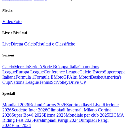
Media
Video
Foto
Live e Risultati
Live
Diretta Calcio
Risultati e Classifiche
Sezioni
Calcio
Mercato
Serie A
Serie B
Coppa Italia
Champions
League
Europa League
Conference League
Calcio Estero
Supercoppa
Italiana
Formula 1
Formula E
MotoGP
Altri Motori
Basket
America's
Cup
Nations League
Tennis
Sci
Volley
Drive UP
Speciali
Mondiali 2026
Roland Garros 2026
Sportmediaset Live Riccione
2026
Scudetto Inter 2026
Olimpiadi Invernali Milano Cortina
2026
Super Bowl 2026
Eicma 2025
Mondiale per club 2025
EICMA
Riding Fest 2025
Paralimpiadi Parigi 2024
Olimpiadi Parigi
2024
Euro 2024