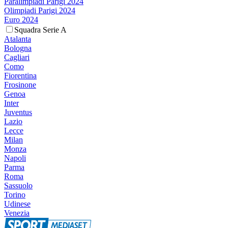
Paralimpiadi Parigi 2024
Olimpiadi Parigi 2024
Euro 2024
Squadra Serie A
Atalanta
Bologna
Cagliari
Como
Fiorentina
Frosinone
Genoa
Inter
Juventus
Lazio
Lecce
Milan
Monza
Napoli
Parma
Roma
Sassuolo
Torino
Udinese
Venezia