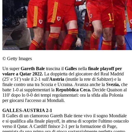
© Getty Images
Un super
Gareth Bale
trascina il
Galles
nella
finale playoff per
volare a Qatar 2022.
La doppietta del giocatore del Real Madrid
(25' e 51') vale il 2-1 sull'
Austria
(inutile la rete di Sabitzer) e la
finale contro una tra Scozia e Ucraina. Avanza anche la
Svezia,
che
batte 1-0 ai supplementari la
Repubblica Ceca.
Decide Quaison al
110' dopo lo 0-0 dei tempi regolamentari: ora la sfida alla Polonia
per giocarsi l'accesso ai Mondiali.
GALLES-AUSTRIA 2-1
Il Galles di un clamoroso Gareth Bale tiene vivo il sogno Mondiale
e si qualifica alla finale playoff, in attesa di scoprire l'ultimo ostacolo
verso il Qatar. A Cardiff finisce 2-1 per la formazione di Page,
premiata da una prima ora di gioco sostanzialmente perfetta contro