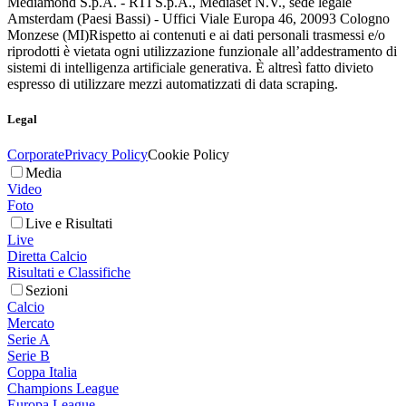
Mediamond S.p.A. - RTI S.p.A., Mediaset N.V., sede legale
Amsterdam (Paesi Bassi) - Uffici Viale Europa 46, 20093 Cologno
Monzese (MI)
Rispetto ai contenuti e ai dati personali trasmessi e/o
riprodotti è vietata ogni utilizzazione funzionale all’addestramento di
sistemi di intelligenza artificiale generativa. È altresì fatto divieto
espresso di utilizzare mezzi automatizzati di data scraping.
Legal
Corporate
Privacy Policy
Cookie Policy
Media
Video
Foto
Live e Risultati
Live
Diretta Calcio
Risultati e Classifiche
Sezioni
Calcio
Mercato
Serie A
Serie B
Coppa Italia
Champions League
Europa League