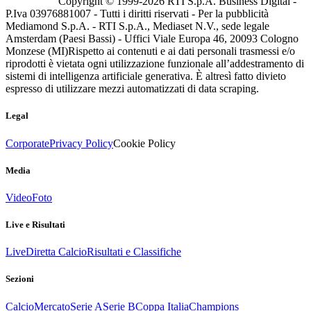
Copyright © 1999-
2026
RTI S.p.A. Business Digital -
P.Iva 03976881007 - Tutti i diritti riservati - Per la pubblicità
Mediamond S.p.A. - RTI S.p.A., Mediaset N.V., sede legale
Amsterdam (Paesi Bassi) - Uffici Viale Europa 46, 20093 Cologno
Monzese (MI)
Rispetto ai contenuti e ai dati personali trasmessi e/o
riprodotti è vietata ogni utilizzazione funzionale all’addestramento di
sistemi di intelligenza artificiale generativa. È altresì fatto divieto
espresso di utilizzare mezzi automatizzati di data scraping.
Legal
Corporate
Privacy Policy
Cookie Policy
Media
Video
Foto
Live e Risultati
Live
Diretta Calcio
Risultati e Classifiche
Sezioni
Calcio
Mercato
Serie A
Serie B
Coppa Italia
Champions