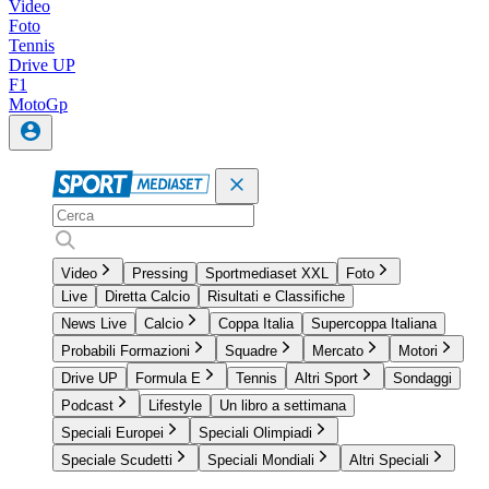
Video
Foto
Tennis
Drive UP
F1
MotoGp
Video
Pressing
Sportmediaset XXL
Foto
Live
Diretta Calcio
Risultati e Classifiche
News Live
Calcio
Coppa Italia
Supercoppa Italiana
Probabili Formazioni
Squadre
Mercato
Motori
Drive UP
Formula E
Tennis
Altri Sport
Sondaggi
Podcast
Lifestyle
Un libro a settimana
Speciali Europei
Speciali Olimpiadi
Speciale Scudetti
Speciali Mondiali
Altri Speciali