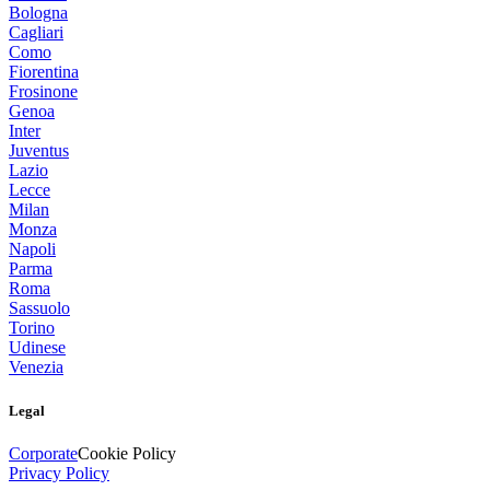
Bologna
Cagliari
Como
Fiorentina
Frosinone
Genoa
Inter
Juventus
Lazio
Lecce
Milan
Monza
Napoli
Parma
Roma
Sassuolo
Torino
Udinese
Venezia
Legal
Corporate
Cookie Policy
Privacy Policy