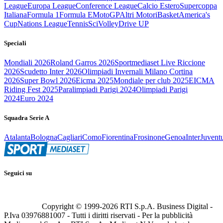
League
Europa League
Conference League
Calcio Estero
Supercoppa
Italiana
Formula 1
Formula E
MotoGP
Altri Motori
Basket
America's
Cup
Nations League
Tennis
Sci
Volley
Drive UP
Speciali
Mondiali 2026
Roland Garros 2026
Sportmediaset Live Riccione
2026
Scudetto Inter 2026
Olimpiadi Invernali Milano Cortina
2026
Super Bowl 2026
Eicma 2025
Mondiale per club 2025
EICMA
Riding Fest 2025
Paralimpiadi Parigi 2024
Olimpiadi Parigi
2024
Euro 2024
Squadra Serie A
Atalanta
Bologna
Cagliari
Como
Fiorentina
Frosinone
Genoa
Inter
Juvent
Seguici su
Copyright © 1999-
2026
RTI S.p.A. Business Digital -
P.Iva 03976881007 - Tutti i diritti riservati - Per la pubblicità