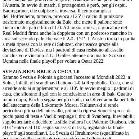
l'Austria. In avvio di match, il protagonista è però, per gli ospiti,
Baumgartner, che colpisce la traversa. Il centrocampista
dell'Hoffenheim, tuttavia, provoca al 25' il calcio di punizione
trasformato magistralmente da Bale, che mette il pallone sotto
l'incrocio dei pali e firma l'1-0. Ad inizio ripresa, il giocatore del
Real Madrid firma anche la doppietta con un poderoso mancino in
area sul secondo palo che vale il 2-0 al 51'. L'Austria torna in partita
a metà ripresa con la rete di Sabitzer, che insacca grazie alla
deviazione di Davies, ma i padroni di casa resistono all'assalto
conclusivo e vincono 2-1: il Galles attende ora una tra Scozia e
Ucraina nella finale playoff per volare a Qatar 2022.
SVEZIA-REPUBBLICA CECA 1-0
Saranno Svezia e Polonia a giocarsi l'accesso ai Mondiali 2022: a
Solna, infatti, gli scandinavi battono 1-0 la Repubblica Ceca, che si
arrende solo ai supplementari e al 110'. In avvio meglio i padroni di
casa, che sfiorano il gol con la conclusione in area di Isak. Quattro
minuti dopo, Kuchta segna per gli ospiti, ma Oliver annulla per fallo
dell'attaccante della Lokomotiv Mosca. Kulusevski si rende
pericoloso prima dell'intervallo, poi nella ripresa Soucek spreca da
pochi passi di testa e Vaclik respinge il tiro di Svanberg. Inevitabili i
supplementari: a decidere la sfida è allora l'ex Palermo Quaison, che
al 61' entra e al 110' segna su assist di Isak, regalando la finale
playoff agli scandinavi. La Svezia di Ibrahimovic (squalificato in
occasione della semifinale) se la vedrà con la Polonia di