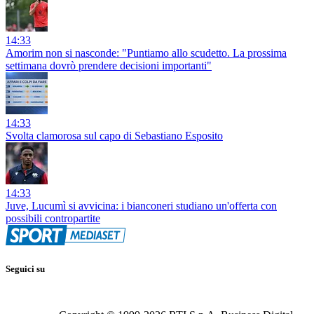
14:33
Amorim non si nasconde: "Puntiamo allo scudetto. La prossima
settimana dovrò prendere decisioni importanti"
14:33
Svolta clamorosa sul capo di Sebastiano Esposito
14:33
Juve, Lucumì si avvicina: i bianconeri studiano un'offerta con
possibili contropartite
Seguici su