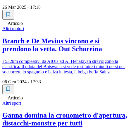
26 Mar 2025 - 17:18
Articolo
Altri motori
Branch e De Mevius vincono e si
prendono la vetta. Out Schareina
I 532km complessivi da AlUla ad Al Henakiyah stravolgono la
classifica. Il pilota del Botswana si vede restituire i minuti persi per
soccorrere lo spagnolo e balza in testa, il belga beffa Sainz
06 Gen 2024 - 17:33
Articolo
Altri sport
Ganna domina la cronometro d'apertura,
distacchi-monstre per tutti