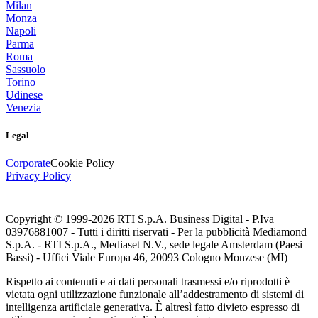
Milan
Monza
Napoli
Parma
Roma
Sassuolo
Torino
Udinese
Venezia
Legal
Corporate
Cookie Policy
Privacy Policy
Copyright © 1999-
2026
RTI S.p.A. Business Digital - P.Iva
03976881007 - Tutti i diritti riservati - Per la pubblicità Mediamond
S.p.A. - RTI S.p.A., Mediaset N.V., sede legale Amsterdam (Paesi
Bassi) - Uffici Viale Europa 46, 20093 Cologno Monzese (MI)
Rispetto ai contenuti e ai dati personali trasmessi e/o riprodotti è
vietata ogni utilizzazione funzionale all’addestramento di sistemi di
intelligenza artificiale generativa. È altresì fatto divieto espresso di