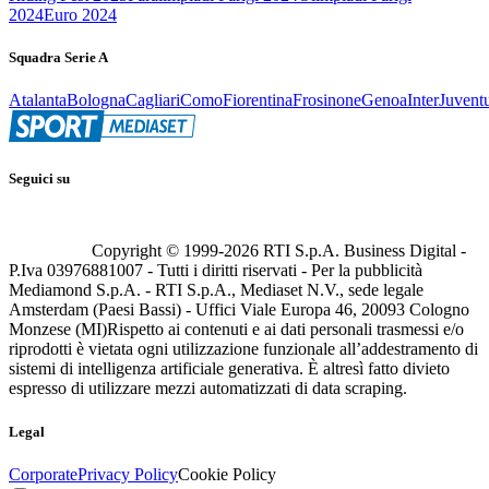
2024
Euro 2024
Squadra Serie A
Atalanta
Bologna
Cagliari
Como
Fiorentina
Frosinone
Genoa
Inter
Juvent
Seguici su
Copyright © 1999-
2026
RTI S.p.A. Business Digital -
P.Iva 03976881007 - Tutti i diritti riservati - Per la pubblicità
Mediamond S.p.A. - RTI S.p.A., Mediaset N.V., sede legale
Amsterdam (Paesi Bassi) - Uffici Viale Europa 46, 20093 Cologno
Monzese (MI)
Rispetto ai contenuti e ai dati personali trasmessi e/o
riprodotti è vietata ogni utilizzazione funzionale all’addestramento di
sistemi di intelligenza artificiale generativa. È altresì fatto divieto
espresso di utilizzare mezzi automatizzati di data scraping.
Legal
Corporate
Privacy Policy
Cookie Policy