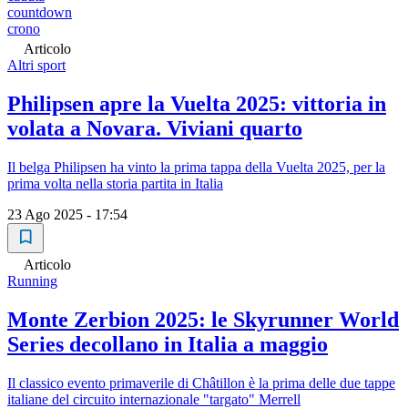
countdown
crono
Articolo
Altri sport
Philipsen apre la Vuelta 2025: vittoria in
volata a Novara. Viviani quarto
Il belga Philipsen ha vinto la prima tappa della Vuelta 2025, per la
prima volta nella storia partita in Italia
23 Ago 2025 - 17:54
Articolo
Running
Monte Zerbion 2025: le Skyrunner World
Series decollano in Italia a maggio
Il classico evento primaverile di Châtillon è la prima delle due tappe
italiane del circuito internazionale "targato" Merrell