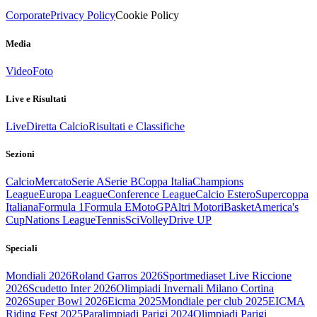
Corporate
Privacy Policy
Cookie Policy
Media
Video
Foto
Live e Risultati
Live
Diretta Calcio
Risultati e Classifiche
Sezioni
Calcio
Mercato
Serie A
Serie B
Coppa Italia
Champions
League
Europa League
Conference League
Calcio Estero
Supercoppa
Italiana
Formula 1
Formula E
MotoGP
Altri Motori
Basket
America's
Cup
Nations League
Tennis
Sci
Volley
Drive UP
Speciali
Mondiali 2026
Roland Garros 2026
Sportmediaset Live Riccione
2026
Scudetto Inter 2026
Olimpiadi Invernali Milano Cortina
2026
Super Bowl 2026
Eicma 2025
Mondiale per club 2025
EICMA
Riding Fest 2025
Paralimpiadi Parigi 2024
Olimpiadi Parigi