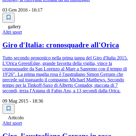
03 Gen 2016 - 16:17
gallery
Altri sport
Giro d'Italia: cronosquadre all'Orica
Tutto secondo pronostico nella prima tappa del Giro d'Italia 2015.
L'Orica GreenEdge, grande favorita della vigilia, vince la
cronosquadre da San Lorenzo al Mare a Sanremo con il tempo di
19'26". La prima maglia rosa è l'australiano Simon Gerrans che
precede sul traguardo il compagno Michael Matthews. Secondo
tempo per la Tinkoff-Saxo di Alberto Contador, staccata di 7
secondi, terza l'Astana di Fabio Aru, a 13 secondi dalla Orica.
09 Mag 2015 - 18:36
Articolo
Altri sport
Giro, l'australiano Gerrans in rosa