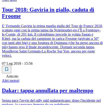
Tour 2018: Gaviria in giallo, caduta di
Froome
E’ Fernando Gaviria la prima maglia gialla del Tour de France 2018,
scattato oggi con la prima tappa da Noirmoutier-en-l’Îl a Fontenay-
le-Comte, di 201 km. Il colombiano precede in volata Sagan e
Kittel, ma la caduta del campione in carica Froome (arrivato a 50”
con tanti altri big) e una foratura di Quintana (che ha perso ancora di
più) hanno reso il finale incandescente. Domani seconda tappa,
Mouilleron Saint Germain-La Roche Sur Yon, ancora per ruote
veloci.
07 Lug 2018 - 15:56
Articolo
Altri motori
Dakar: tappa annullata per maltempo
Senza pace l'avvio del rally raid sudamericano: dopo l'incidente nel
prologo, la carovana fermata da un nubifragio