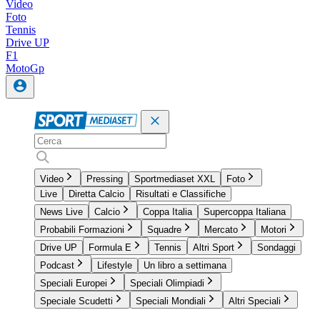
Video
Foto
Tennis
Drive UP
F1
MotoGp
Video
Pressing
Sportmediaset XXL
Foto
Live
Diretta Calcio
Risultati e Classifiche
News Live
Calcio
Coppa Italia
Supercoppa Italiana
Probabili Formazioni
Squadre
Mercato
Motori
Drive UP
Formula E
Tennis
Altri Sport
Sondaggi
Podcast
Lifestyle
Un libro a settimana
Speciali Europei
Speciali Olimpiadi
Speciale Scudetti
Speciali Mondiali
Altri Speciali