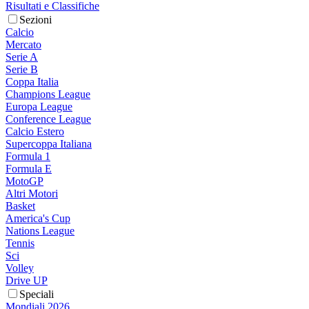
Risultati e Classifiche
Sezioni
Calcio
Mercato
Serie A
Serie B
Coppa Italia
Champions League
Europa League
Conference League
Calcio Estero
Supercoppa Italiana
Formula 1
Formula E
MotoGP
Altri Motori
Basket
America's Cup
Nations League
Tennis
Sci
Volley
Drive UP
Speciali
Mondiali 2026