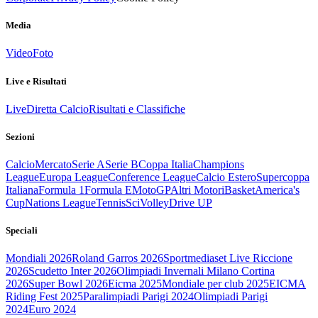
Media
Video
Foto
Live e Risultati
Live
Diretta Calcio
Risultati e Classifiche
Sezioni
Calcio
Mercato
Serie A
Serie B
Coppa Italia
Champions
League
Europa League
Conference League
Calcio Estero
Supercoppa
Italiana
Formula 1
Formula E
MotoGP
Altri Motori
Basket
America's
Cup
Nations League
Tennis
Sci
Volley
Drive UP
Speciali
Mondiali 2026
Roland Garros 2026
Sportmediaset Live Riccione
2026
Scudetto Inter 2026
Olimpiadi Invernali Milano Cortina
2026
Super Bowl 2026
Eicma 2025
Mondiale per club 2025
EICMA
Riding Fest 2025
Paralimpiadi Parigi 2024
Olimpiadi Parigi
2024
Euro 2024