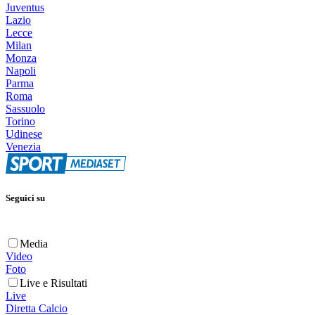
Juventus
Lazio
Lecce
Milan
Monza
Napoli
Parma
Roma
Sassuolo
Torino
Udinese
Venezia
Seguici su
Media
Video
Foto
Live e Risultati
Live
Diretta Calcio