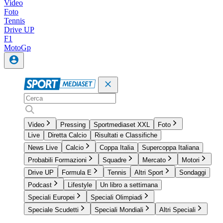
Video
Foto
Tennis
Drive UP
F1
MotoGp
Video
Pressing
Sportmediaset XXL
Foto
Live
Diretta Calcio
Risultati e Classifiche
News Live
Calcio
Coppa Italia
Supercoppa Italiana
Probabili Formazioni
Squadre
Mercato
Motori
Drive UP
Formula E
Tennis
Altri Sport
Sondaggi
Podcast
Lifestyle
Un libro a settimana
Speciali Europei
Speciali Olimpiadi
Speciale Scudetti
Speciali Mondiali
Altri Speciali