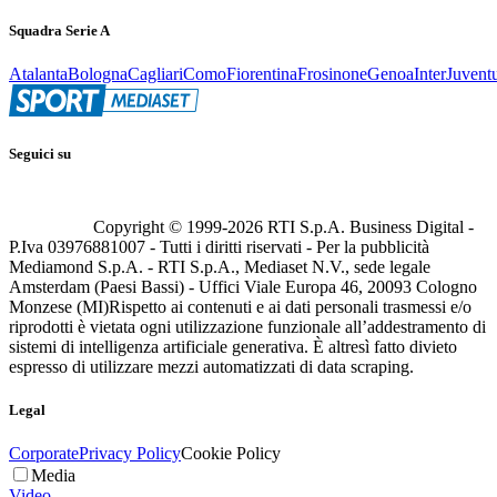
Squadra Serie A
Atalanta
Bologna
Cagliari
Como
Fiorentina
Frosinone
Genoa
Inter
Juvent
Seguici su
Copyright © 1999-
2026
RTI S.p.A. Business Digital -
P.Iva 03976881007 - Tutti i diritti riservati - Per la pubblicità
Mediamond S.p.A. - RTI S.p.A., Mediaset N.V., sede legale
Amsterdam (Paesi Bassi) - Uffici Viale Europa 46, 20093 Cologno
Monzese (MI)
Rispetto ai contenuti e ai dati personali trasmessi e/o
riprodotti è vietata ogni utilizzazione funzionale all’addestramento di
sistemi di intelligenza artificiale generativa. È altresì fatto divieto
espresso di utilizzare mezzi automatizzati di data scraping.
Legal
Corporate
Privacy Policy
Cookie Policy
Media
Video