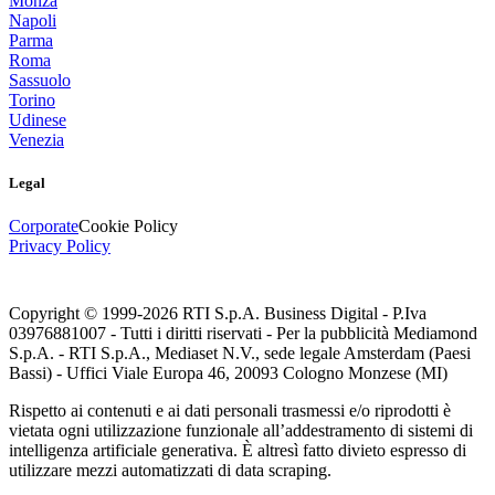
Monza
Napoli
Parma
Roma
Sassuolo
Torino
Udinese
Venezia
Legal
Corporate
Cookie Policy
Privacy Policy
Copyright © 1999-
2026
RTI S.p.A. Business Digital - P.Iva
03976881007 - Tutti i diritti riservati - Per la pubblicità Mediamond
S.p.A. - RTI S.p.A., Mediaset N.V., sede legale Amsterdam (Paesi
Bassi) - Uffici Viale Europa 46, 20093 Cologno Monzese (MI)
Rispetto ai contenuti e ai dati personali trasmessi e/o riprodotti è
vietata ogni utilizzazione funzionale all’addestramento di sistemi di
intelligenza artificiale generativa. È altresì fatto divieto espresso di
utilizzare mezzi automatizzati di data scraping.