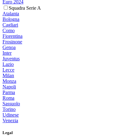
Euro 2024
Squadra Serie A
Atalanta
Bologna
Cagliari
Como
Fiorentina
Frosinone
Genoa
Inter
Juventus
Lazio
Lecce
Milan
Monza
Napoli
Parma
Roma
Sassuolo
Torino
Udinese
Venezia
Legal