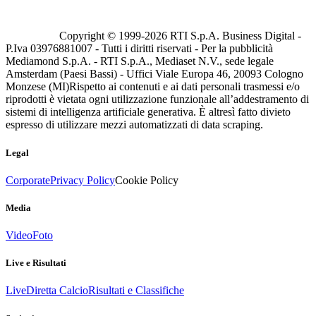
Copyright © 1999-
2026
RTI S.p.A. Business Digital -
P.Iva 03976881007 - Tutti i diritti riservati - Per la pubblicità
Mediamond S.p.A. - RTI S.p.A., Mediaset N.V., sede legale
Amsterdam (Paesi Bassi) - Uffici Viale Europa 46, 20093 Cologno
Monzese (MI)
Rispetto ai contenuti e ai dati personali trasmessi e/o
riprodotti è vietata ogni utilizzazione funzionale all’addestramento di
sistemi di intelligenza artificiale generativa. È altresì fatto divieto
espresso di utilizzare mezzi automatizzati di data scraping.
Legal
Corporate
Privacy Policy
Cookie Policy
Media
Video
Foto
Live e Risultati
Live
Diretta Calcio
Risultati e Classifiche