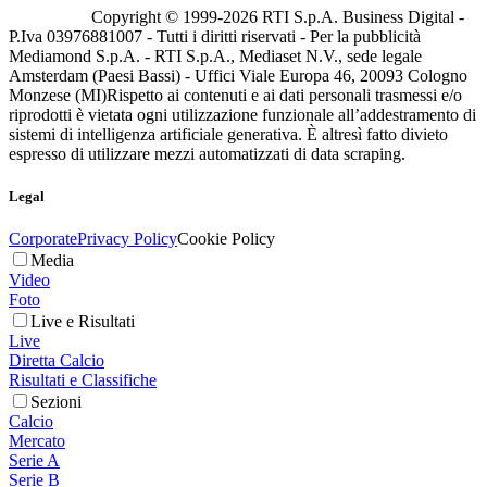
Copyright © 1999-
2026
RTI S.p.A. Business Digital -
P.Iva 03976881007 - Tutti i diritti riservati - Per la pubblicità
Mediamond S.p.A. - RTI S.p.A., Mediaset N.V., sede legale
Amsterdam (Paesi Bassi) - Uffici Viale Europa 46, 20093 Cologno
Monzese (MI)
Rispetto ai contenuti e ai dati personali trasmessi e/o
riprodotti è vietata ogni utilizzazione funzionale all’addestramento di
sistemi di intelligenza artificiale generativa. È altresì fatto divieto
espresso di utilizzare mezzi automatizzati di data scraping.
Legal
Corporate
Privacy Policy
Cookie Policy
Media
Video
Foto
Live e Risultati
Live
Diretta Calcio
Risultati e Classifiche
Sezioni
Calcio
Mercato
Serie A
Serie B