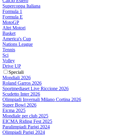
Calcio Estero
Supercoppa Italiana
Formula 1
Formula E
MotoGP
Altri Motori
Basket
America's Cup
Nations League
Tennis
Sci
Volley
Drive UP
Speciali
Mondiali 2026
Roland Garros 2026
Sportmediaset Live Riccione 2026
Scudetto Inter 2026
Olimpiadi Invernali Milano Cortina 2026
Super Bowl 2026
Eicma 2025
Mondiale per club 2025
EICMA Riding Fest 2025
Paralimpiadi Parigi 2024
Olimpiadi Parigi 2024