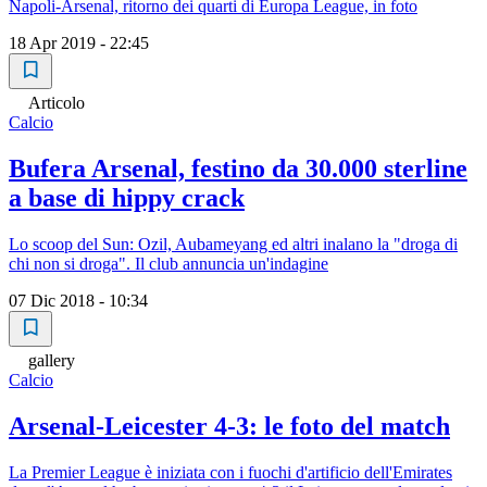
Napoli-Arsenal, ritorno dei quarti di Europa League, in foto
18 Apr 2019 - 22:45
Articolo
Calcio
Bufera Arsenal, festino da 30.000 sterline
a base di hippy crack
Lo scoop del Sun: Ozil, Aubameyang ed altri inalano la "droga di
chi non si droga". Il club annuncia un'indagine
07 Dic 2018 - 10:34
gallery
Calcio
Arsenal-Leicester 4-3: le foto del match
La Premier League è iniziata con i fuochi d'artificio dell'Emirates