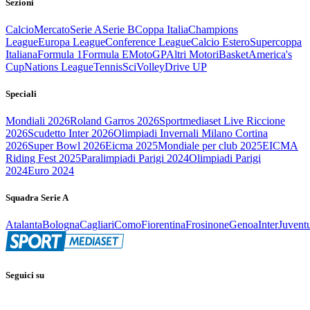
Sezioni
Calcio
Mercato
Serie A
Serie B
Coppa Italia
Champions
League
Europa League
Conference League
Calcio Estero
Supercoppa
Italiana
Formula 1
Formula E
MotoGP
Altri Motori
Basket
America's
Cup
Nations League
Tennis
Sci
Volley
Drive UP
Speciali
Mondiali 2026
Roland Garros 2026
Sportmediaset Live Riccione
2026
Scudetto Inter 2026
Olimpiadi Invernali Milano Cortina
2026
Super Bowl 2026
Eicma 2025
Mondiale per club 2025
EICMA
Riding Fest 2025
Paralimpiadi Parigi 2024
Olimpiadi Parigi
2024
Euro 2024
Squadra Serie A
Atalanta
Bologna
Cagliari
Como
Fiorentina
Frosinone
Genoa
Inter
Juvent
Seguici su