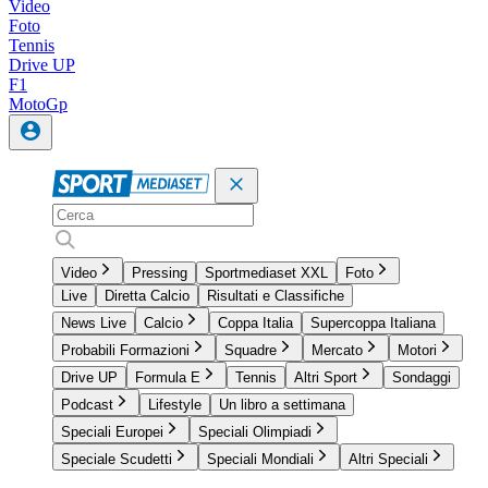
Video
Foto
Tennis
Drive UP
F1
MotoGp
Video
Pressing
Sportmediaset XXL
Foto
Live
Diretta Calcio
Risultati e Classifiche
News Live
Calcio
Coppa Italia
Supercoppa Italiana
Probabili Formazioni
Squadre
Mercato
Motori
Drive UP
Formula E
Tennis
Altri Sport
Sondaggi
Podcast
Lifestyle
Un libro a settimana
Speciali Europei
Speciali Olimpiadi
Speciale Scudetti
Speciali Mondiali
Altri Speciali