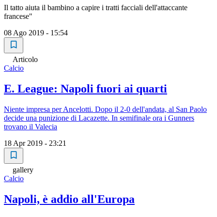
Il tatto aiuta il bambino a capire i tratti facciali dell'attaccante
francese"
08 Ago 2019 - 15:54
Articolo
Calcio
E. League: Napoli fuori ai quarti
Niente impresa per Ancelotti. Dopo il 2-0 dell'andata, al San Paolo
decide una punizione di Lacazette. In semifinale ora i Gunners
trovano il Valecia
18 Apr 2019 - 23:21
gallery
Calcio
Napoli, è addio all'Europa