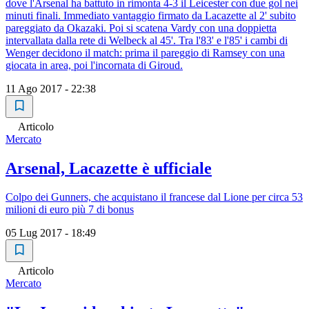
dove l'Arsenal ha battuto in rimonta 4-3 il Leicester con due gol nei
minuti finali. Immediato vantaggio firmato da Lacazette al 2' subito
pareggiato da Okazaki. Poi si scatena Vardy con una doppietta
intervallata dalla rete di Welbeck al 45'. Tra l'83' e l'85' i cambi di
Wenger decidono il match: prima il pareggio di Ramsey con una
giocata in area, poi l'incornata di Giroud.
11 Ago 2017 - 22:38
Articolo
Mercato
Arsenal, Lacazette è ufficiale
Colpo dei Gunners, che acquistano il francese dal Lione per circa 53
milioni di euro più 7 di bonus
05 Lug 2017 - 18:49
Articolo
Mercato