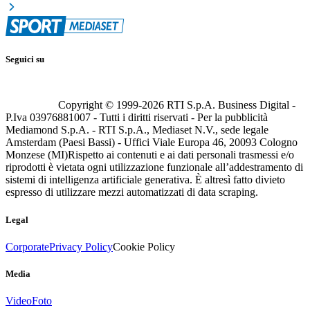
Seguici su
Copyright © 1999-
2026
RTI S.p.A. Business Digital -
P.Iva 03976881007 - Tutti i diritti riservati - Per la pubblicità
Mediamond S.p.A. - RTI S.p.A., Mediaset N.V., sede legale
Amsterdam (Paesi Bassi) - Uffici Viale Europa 46, 20093 Cologno
Monzese (MI)
Rispetto ai contenuti e ai dati personali trasmessi e/o
riprodotti è vietata ogni utilizzazione funzionale all’addestramento di
sistemi di intelligenza artificiale generativa. È altresì fatto divieto
espresso di utilizzare mezzi automatizzati di data scraping.
Legal
Corporate
Privacy Policy
Cookie Policy
Media
Video
Foto