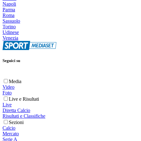
Napoli
Parma
Roma
Sassuolo
Torino
Udinese
Venezia
Seguici su
Media
Video
Foto
Live e Risultati
Live
Diretta Calcio
Risultati e Classifiche
Sezioni
Calcio
Mercato
Serie A