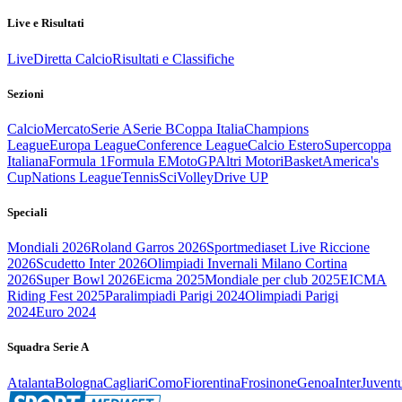
Live e Risultati
Live
Diretta Calcio
Risultati e Classifiche
Sezioni
Calcio
Mercato
Serie A
Serie B
Coppa Italia
Champions
League
Europa League
Conference League
Calcio Estero
Supercoppa
Italiana
Formula 1
Formula E
MotoGP
Altri Motori
Basket
America's
Cup
Nations League
Tennis
Sci
Volley
Drive UP
Speciali
Mondiali 2026
Roland Garros 2026
Sportmediaset Live Riccione
2026
Scudetto Inter 2026
Olimpiadi Invernali Milano Cortina
2026
Super Bowl 2026
Eicma 2025
Mondiale per club 2025
EICMA
Riding Fest 2025
Paralimpiadi Parigi 2024
Olimpiadi Parigi
2024
Euro 2024
Squadra Serie A
Atalanta
Bologna
Cagliari
Como
Fiorentina
Frosinone
Genoa
Inter
Juvent