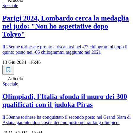
Articolo
Speciale
Parigi 2024, Lombardo cerca la medaglia
nel judo: "Non ho aspettative dopo
Tokyo"
Il 25enne torinese è pronto a riscattarsi nei -73 chilogrammi dopo il
quinto posto nei -66 chilogrammi raggiunto nel 2021
13 Giu 2024 - 16:46
Articolo
Speciale
Olimpiadi, l'Italia sfonda il muro dei 300
qualificati con il judoka Piras
Il 30enne torinese ha conquistato il secondo posto nel Grand Slam di
Astana garantendosi così il decimo posto nel ranking olimpico
29 Mag 2024 - 15:02