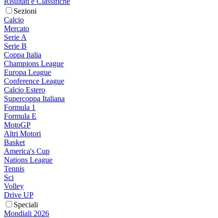
Risultati e Classifiche
Sezioni
Calcio
Mercato
Serie A
Serie B
Coppa Italia
Champions League
Europa League
Conference League
Calcio Estero
Supercoppa Italiana
Formula 1
Formula E
MotoGP
Altri Motori
Basket
America's Cup
Nations League
Tennis
Sci
Volley
Drive UP
Speciali
Mondiali 2026