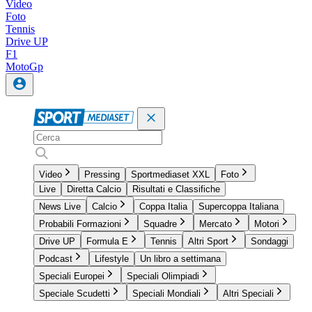
Video
Foto
Tennis
Drive UP
F1
MotoGp
Video
Pressing
Sportmediaset XXL
Foto
Live
Diretta Calcio
Risultati e Classifiche
News Live
Calcio
Coppa Italia
Supercoppa Italiana
Probabili Formazioni
Squadre
Mercato
Motori
Drive UP
Formula E
Tennis
Altri Sport
Sondaggi
Podcast
Lifestyle
Un libro a settimana
Speciali Europei
Speciali Olimpiadi
Speciale Scudetti
Speciali Mondiali
Altri Speciali