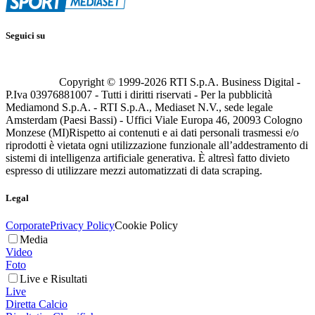
Seguici su
Copyright © 1999-
2026
RTI S.p.A. Business Digital -
P.Iva 03976881007 - Tutti i diritti riservati - Per la pubblicità
Mediamond S.p.A. - RTI S.p.A., Mediaset N.V., sede legale
Amsterdam (Paesi Bassi) - Uffici Viale Europa 46, 20093 Cologno
Monzese (MI)
Rispetto ai contenuti e ai dati personali trasmessi e/o
riprodotti è vietata ogni utilizzazione funzionale all’addestramento di
sistemi di intelligenza artificiale generativa. È altresì fatto divieto
espresso di utilizzare mezzi automatizzati di data scraping.
Legal
Corporate
Privacy Policy
Cookie Policy
Media
Video
Foto
Live e Risultati
Live
Diretta Calcio