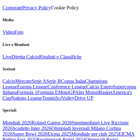
Corporate
Privacy Policy
Cookie Policy
Media
Video
Foto
Live e Risultati
Live
Diretta Calcio
Risultati e Classifiche
Sezioni
Calcio
Mercato
Serie A
Serie B
Coppa Italia
Champions
League
Europa League
Conference League
Calcio Estero
Supercoppa
Italiana
Formula 1
Formula E
MotoGP
Altri Motori
Basket
America's
Cup
Nations League
Tennis
Sci
Volley
Drive UP
Speciali
Mondiali 2026
Roland Garros 2026
Sportmediaset Live Riccione
2026
Scudetto Inter 2026
Olimpiadi Invernali Milano Cortina
2026
Super Bowl 2026
Eicma 2025
Mondiale per club 2025
EICMA
Riding Fest 2025
Paralimpiadi Parigi 2024
Olimpiadi Parigi