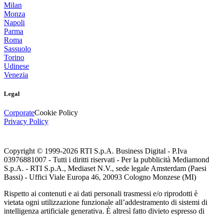
Milan
Monza
Napoli
Parma
Roma
Sassuolo
Torino
Udinese
Venezia
Legal
Corporate
Cookie Policy
Privacy Policy
Copyright © 1999-
2026
RTI S.p.A. Business Digital - P.Iva
03976881007 - Tutti i diritti riservati - Per la pubblicità Mediamond
S.p.A. - RTI S.p.A., Mediaset N.V., sede legale Amsterdam (Paesi
Bassi) - Uffici Viale Europa 46, 20093 Cologno Monzese (MI)
Rispetto ai contenuti e ai dati personali trasmessi e/o riprodotti è
vietata ogni utilizzazione funzionale all’addestramento di sistemi di
intelligenza artificiale generativa. È altresì fatto divieto espresso di