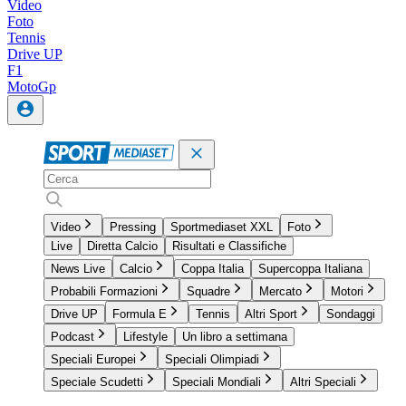
Video
Foto
Tennis
Drive UP
F1
MotoGp
Video
Pressing
Sportmediaset XXL
Foto
Live
Diretta Calcio
Risultati e Classifiche
News Live
Calcio
Coppa Italia
Supercoppa Italiana
Probabili Formazioni
Squadre
Mercato
Motori
Drive UP
Formula E
Tennis
Altri Sport
Sondaggi
Podcast
Lifestyle
Un libro a settimana
Speciali Europei
Speciali Olimpiadi
Speciale Scudetti
Speciali Mondiali
Altri Speciali