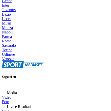
Genoa
Inter
Juventus
Lazio
Lecce
Milan
Monza
Napoli
Parma
Roma
Sassuolo
Torino
Udinese
Venezia
Seguici su
Media
Video
Foto
Live e Risultati