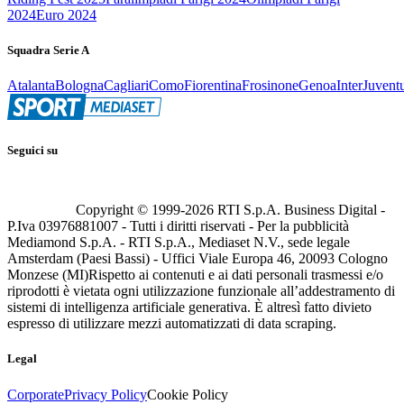
2024
Euro 2024
Squadra Serie A
Atalanta
Bologna
Cagliari
Como
Fiorentina
Frosinone
Genoa
Inter
Juvent
Seguici su
Copyright © 1999-
2026
RTI S.p.A. Business Digital -
P.Iva 03976881007 - Tutti i diritti riservati - Per la pubblicità
Mediamond S.p.A. - RTI S.p.A., Mediaset N.V., sede legale
Amsterdam (Paesi Bassi) - Uffici Viale Europa 46, 20093 Cologno
Monzese (MI)
Rispetto ai contenuti e ai dati personali trasmessi e/o
riprodotti è vietata ogni utilizzazione funzionale all’addestramento di
sistemi di intelligenza artificiale generativa. È altresì fatto divieto
espresso di utilizzare mezzi automatizzati di data scraping.
Legal
Corporate
Privacy Policy
Cookie Policy