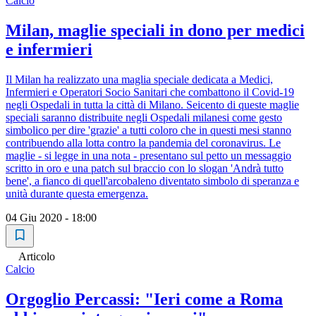
Calcio
Milan, maglie speciali in dono per medici
e infermieri
Il Milan ha realizzato una maglia speciale dedicata a Medici,
Infermieri e Operatori Socio Sanitari che combattono il Covid-19
negli Ospedali in tutta la città di Milano. Seicento di queste maglie
speciali saranno distribuite negli Ospedali milanesi come gesto
simbolico per dire 'grazie' a tutti coloro che in questi mesi stanno
contribuendo alla lotta contro la pandemia del coronavirus. Le
maglie - si legge in una nota - presentano sul petto un messaggio
scritto in oro e una patch sul braccio con lo slogan 'Andrà tutto
bene', a fianco di quell'arcobaleno diventato simbolo di speranza e
unità durante questa emergenza.
04 Giu 2020 - 18:00
Articolo
Calcio
Orgoglio Percassi: "Ieri come a Roma