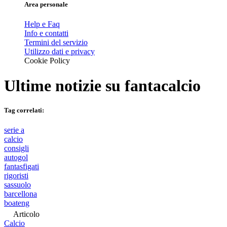
Area personale
Help e Faq
Info e contatti
Termini del servizio
Utilizzo dati e privacy
Cookie Policy
Ultime notizie su
fantacalcio
Tag correlati:
serie a
calcio
consigli
autogol
fantasfigati
rigoristi
sassuolo
barcellona
boateng
Articolo
Calcio