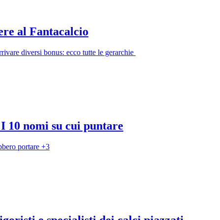
dere al Fantacalcio
rrivare diversi bonus: ecco tutte le gerarchie
I 10 nomi su cui puntare
ebbero portare +3
oristi e specialisti dei calci piazzati