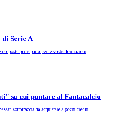
 di Serie A
ue proposte per reparto per le vostre formazioni
ti" su cui puntare al Fantacalcio
assati sottotraccia da acquistare a pochi crediti