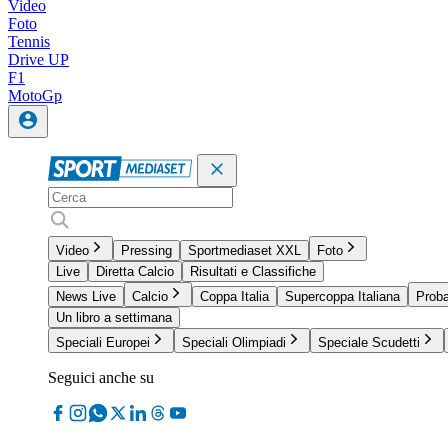
Video
Foto
Tennis
Drive UP
F1
MotoGp
Video
Pressing
Sportmediaset XXL
Foto
Live
Diretta Calcio
Risultati e Classifiche
News Live
Calcio
Coppa Italia
Supercoppa Italiana
Proba
Un libro a settimana
Speciali Europei
Speciali Olimpiadi
Speciale Scudetti
Seguici anche su