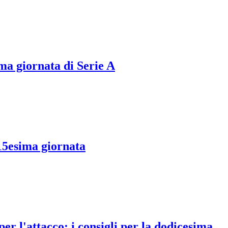
ma giornata di Serie A
 15esima giornata
r l'attacco: i consigli per la dodicesima