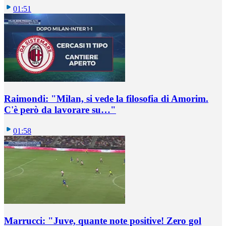
01:51
Raimondi: "Milan, si vede la filosofia di Amorim.
C'è però da lavorare su…"
01:58
Marrucci: "Juve, quante note positive! Zero gol