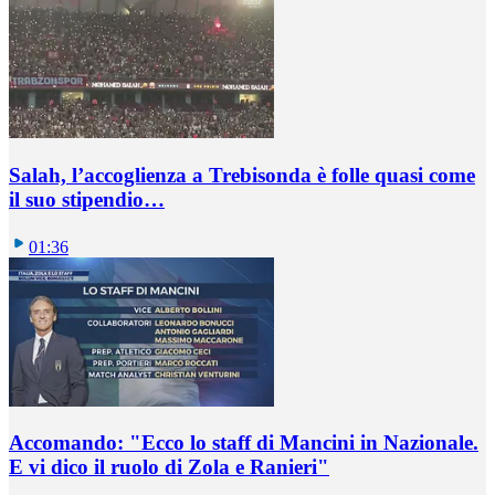
Salah, l’accoglienza a Trebisonda è folle quasi come
il suo stipendio…
01:36
Accomando: "Ecco lo staff di Mancini in Nazionale.
E vi dico il ruolo di Zola e Ranieri"