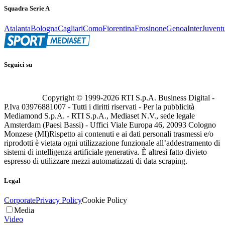
Squadra Serie A
Atalanta
Bologna
Cagliari
Como
Fiorentina
Frosinone
Genoa
Inter
Juvent
Seguici su
Copyright © 1999-
2026
RTI S.p.A. Business Digital -
P.Iva 03976881007 - Tutti i diritti riservati - Per la pubblicità
Mediamond S.p.A. - RTI S.p.A., Mediaset N.V., sede legale
Amsterdam (Paesi Bassi) - Uffici Viale Europa 46, 20093 Cologno
Monzese (MI)
Rispetto ai contenuti e ai dati personali trasmessi e/o
riprodotti è vietata ogni utilizzazione funzionale all’addestramento di
sistemi di intelligenza artificiale generativa. È altresì fatto divieto
espresso di utilizzare mezzi automatizzati di data scraping.
Legal
Corporate
Privacy Policy
Cookie Policy
Media
Video