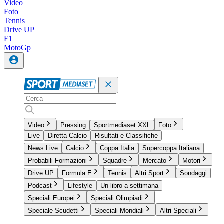
Video
Foto
Tennis
Drive UP
F1
MotoGp
Video
Pressing
Sportmediaset XXL
Foto
Live
Diretta Calcio
Risultati e Classifiche
News Live
Calcio
Coppa Italia
Supercoppa Italiana
Probabili Formazioni
Squadre
Mercato
Motori
Drive UP
Formula E
Tennis
Altri Sport
Sondaggi
Podcast
Lifestyle
Un libro a settimana
Speciali Europei
Speciali Olimpiadi
Speciale Scudetti
Speciali Mondiali
Altri Speciali