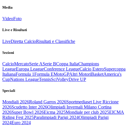
Media
Video
Foto
Live e Risultati
Live
Diretta Calcio
Risultati e Classifiche
Sezioni
Calcio
Mercato
Serie A
Serie B
Coppa Italia
Champions
League
Europa League
Conference League
Calcio Estero
Supercoppa
Italiana
Formula 1
Formula E
MotoGP
Altri Motori
Basket
America's
Cup
Nations League
Tennis
Sci
Volley
Drive UP
Speciali
Mondiali 2026
Roland Garros 2026
Sportmediaset Live Riccione
2026
Scudetto Inter 2026
Olimpiadi Invernali Milano Cortina
2026
Super Bowl 2026
Eicma 2025
Mondiale per club 2025
EICMA
Riding Fest 2025
Paralimpiadi Parigi 2024
Olimpiadi Parigi
2024
Euro 2024