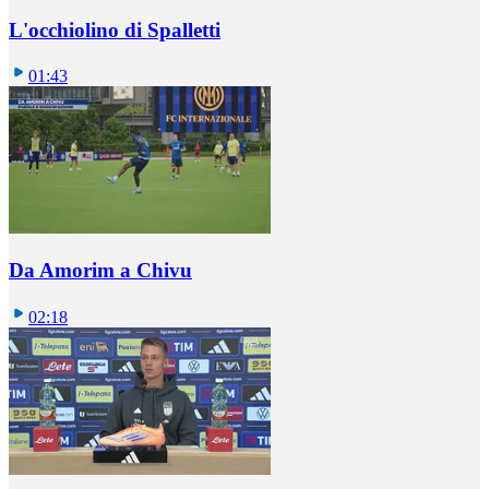
L'occhiolino di Spalletti
01:43
Da Amorim a Chivu
02:18