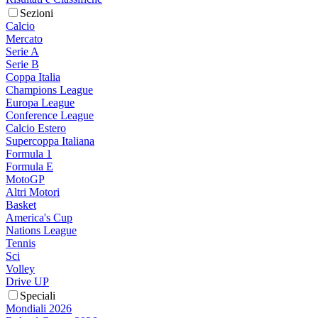
Sezioni
Calcio
Mercato
Serie A
Serie B
Coppa Italia
Champions League
Europa League
Conference League
Calcio Estero
Supercoppa Italiana
Formula 1
Formula E
MotoGP
Altri Motori
Basket
America's Cup
Nations League
Tennis
Sci
Volley
Drive UP
Speciali
Mondiali 2026