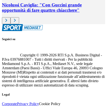
Nicolussi Caviglia: "Con Guccini grande
opportunità di fare quattro chiacchere"
Seguici su
Copyright © 1999-
2026
RTI S.p.A. Business Digital -
P.Iva 03976881007 - Tutti i diritti riservati - Per la pubblicità
Mediamond S.p.A. - RTI S.p.A., Mediaset N.V., sede legale
Amsterdam (Paesi Bassi) - Uffici Viale Europa 46, 20093 Cologno
Monzese (MI)
Rispetto ai contenuti e ai dati personali trasmessi e/o
riprodotti è vietata ogni utilizzazione funzionale all’addestramento di
sistemi di intelligenza artificiale generativa. È altresì fatto divieto
espresso di utilizzare mezzi automatizzati di data scraping.
Legal
Corporate
Privacy Policy
Cookie Policy