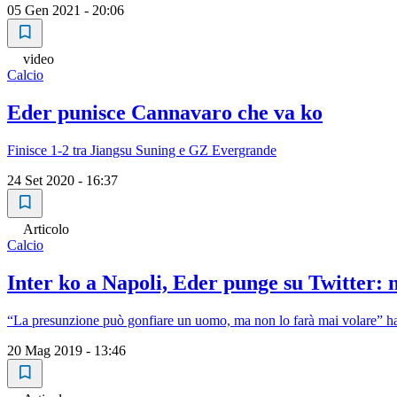
05 Gen 2021 - 20:06
video
Calcio
Eder punisce Cannavaro che va ko
Finisce 1-2 tra Jiangsu Suning e GZ Evergrande
24 Set 2020 - 16:37
Articolo
Calcio
Inter ko a Napoli, Eder punge su Twitter: 
“La presunzione può gonfiare un uomo, ma non lo farà mai volare” ha s
20 Mag 2019 - 13:46