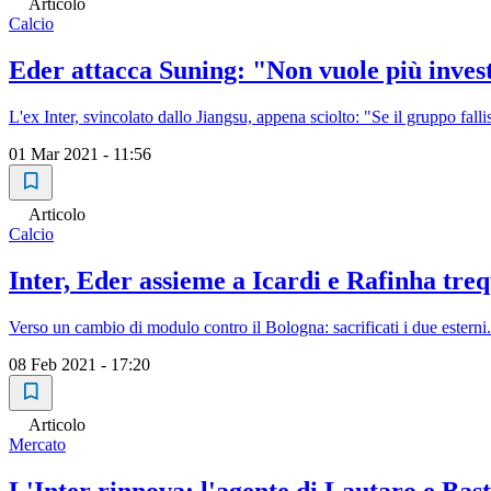
Articolo
Calcio
Eder attacca Suning: "Non vuole più investi
L'ex Inter, svincolato dallo Jiangsu, appena sciolto: "Se il gruppo fall
01 Mar 2021 - 11:56
Articolo
Calcio
Inter, Eder assieme a Icardi e Rafinha treq
Verso un cambio di modulo contro il Bologna: sacrificati i due esterni. 
08 Feb 2021 - 17:20
Articolo
Mercato
L'Inter rinnova: l'agente di Lautaro e Bast