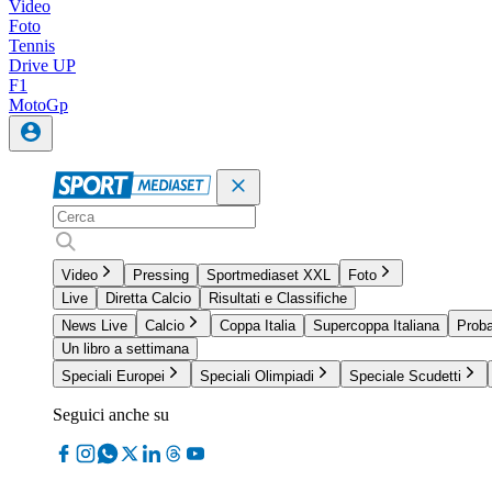
Video
Foto
Tennis
Drive UP
F1
MotoGp
Video
Pressing
Sportmediaset XXL
Foto
Live
Diretta Calcio
Risultati e Classifiche
News Live
Calcio
Coppa Italia
Supercoppa Italiana
Proba
Un libro a settimana
Speciali Europei
Speciali Olimpiadi
Speciale Scudetti
Seguici anche su