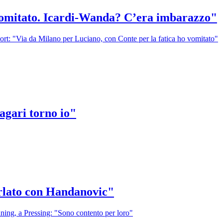
 vomitato. Icardi-Wanda? C’era imbarazzo"
port: "Via da Milano per Luciano, con Conte per la fatica ho vomitato"
agari torno io"
arlato con Handanovic"
uning, a Pressing: "Sono contento per loro"