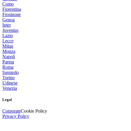
Como
Fiorentina
Frosinone
Genoa
Inter
Juventus
Lazio
Lecce
Milan
Monza
Napoli
Parma
Roma
Sassuolo
Torino
Udinese
Venezia
Legal
Corporate
Cookie Policy
Privacy Policy