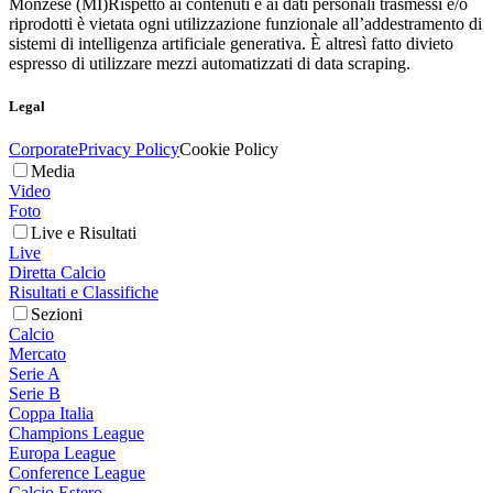
Monzese (MI)
Rispetto ai contenuti e ai dati personali trasmessi e/o
riprodotti è vietata ogni utilizzazione funzionale all’addestramento di
sistemi di intelligenza artificiale generativa. È altresì fatto divieto
espresso di utilizzare mezzi automatizzati di data scraping.
Legal
Corporate
Privacy Policy
Cookie Policy
Media
Video
Foto
Live e Risultati
Live
Diretta Calcio
Risultati e Classifiche
Sezioni
Calcio
Mercato
Serie A
Serie B
Coppa Italia
Champions League
Europa League
Conference League
Calcio Estero