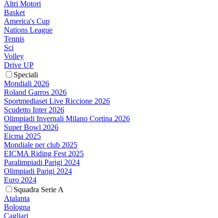
Altri Motori
Basket
America's Cup
Nations League
Tennis
Sci
Volley
Drive UP
Speciali
Mondiali 2026
Roland Garros 2026
Sportmediaset Live Riccione 2026
Scudetto Inter 2026
Olimpiadi Invernali Milano Cortina 2026
Super Bowl 2026
Eicma 2025
Mondiale per club 2025
EICMA Riding Fest 2025
Paralimpiadi Parigi 2024
Olimpiadi Parigi 2024
Euro 2024
Squadra Serie A
Atalanta
Bologna
Cagliari