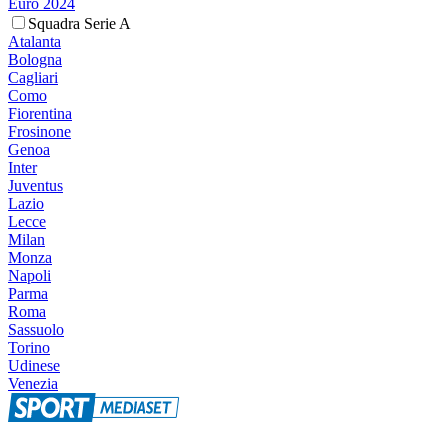
Euro 2024
Squadra Serie A
Atalanta
Bologna
Cagliari
Como
Fiorentina
Frosinone
Genoa
Inter
Juventus
Lazio
Lecce
Milan
Monza
Napoli
Parma
Roma
Sassuolo
Torino
Udinese
Venezia