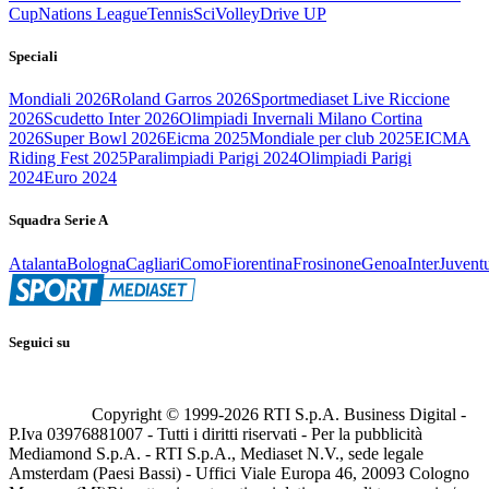
Cup
Nations League
Tennis
Sci
Volley
Drive UP
Speciali
Mondiali 2026
Roland Garros 2026
Sportmediaset Live Riccione
2026
Scudetto Inter 2026
Olimpiadi Invernali Milano Cortina
2026
Super Bowl 2026
Eicma 2025
Mondiale per club 2025
EICMA
Riding Fest 2025
Paralimpiadi Parigi 2024
Olimpiadi Parigi
2024
Euro 2024
Squadra Serie A
Atalanta
Bologna
Cagliari
Como
Fiorentina
Frosinone
Genoa
Inter
Juvent
Seguici su
Copyright © 1999-
2026
RTI S.p.A. Business Digital -
P.Iva 03976881007 - Tutti i diritti riservati - Per la pubblicità
Mediamond S.p.A. - RTI S.p.A., Mediaset N.V., sede legale
Amsterdam (Paesi Bassi) - Uffici Viale Europa 46, 20093 Cologno