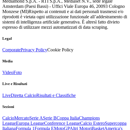
Mediamond S.p.A. - RTI S.p.A., Mediaset N.V., sede legale
Amsterdam (Paesi Bassi) - Uffici Viale Europa 46, 20093 Cologno
Monzese (MI)
Rispetto ai contenuti e ai dati personali trasmessi e/o
riprodotti è vietata ogni utilizzazione funzionale all’addestramento di
sistemi di intelligenza artificiale generativa. È altresì fatto divieto
espresso di utilizzare mezzi automatizzati di data scraping.
Legal
Corporate
Privacy Policy
Cookie Policy
Media
Video
Foto
Live e Risultati
Live
Diretta Calcio
Risultati e Classifiche
Sezioni
Calcio
Mercato
Serie A
Serie B
Coppa Italia
Champions
League
Europa League
Conference League
Calcio Estero
Supercoppa
Italiana
Formula 1
Formula E
MotoGP
Altri Motori
Basket
America's