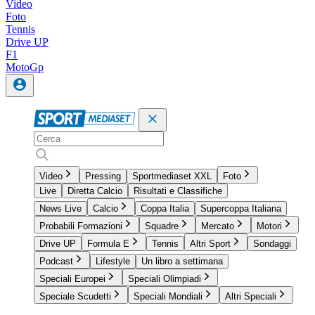
Video
Foto
Tennis
Drive UP
F1
MotoGp
Video
Pressing
Sportmediaset XXL
Foto
Live
Diretta Calcio
Risultati e Classifiche
News Live
Calcio
Coppa Italia
Supercoppa Italiana
Probabili Formazioni
Squadre
Mercato
Motori
Drive UP
Formula E
Tennis
Altri Sport
Sondaggi
Podcast
Lifestyle
Un libro a settimana
Speciali Europei
Speciali Olimpiadi
Speciale Scudetti
Speciali Mondiali
Altri Speciali