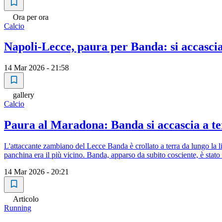
Ora per ora
Calcio
Napoli-Lecce, paura per Banda: si accascia 
14 Mar 2026 - 21:58
gallery
Calcio
Paura al Maradona: Banda si accascia a t
L'attaccante zambiano del Lecce Banda è crollato a terra da lungo la li
panchina era il più vicino. Banda, apparso da subito cosciente, è stato t
14 Mar 2026 - 20:21
Articolo
Running