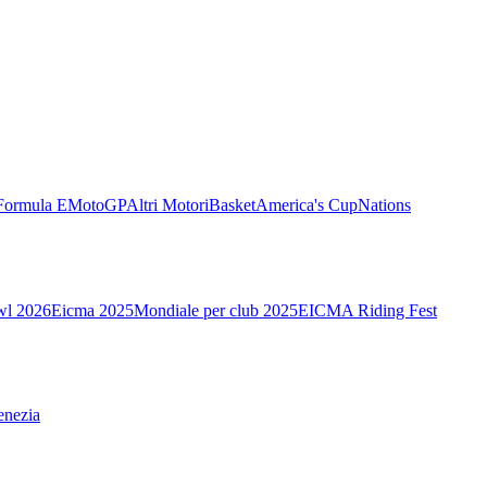
Formula E
MotoGP
Altri Motori
Basket
America's Cup
Nations
wl 2026
Eicma 2025
Mondiale per club 2025
EICMA Riding Fest
enezia