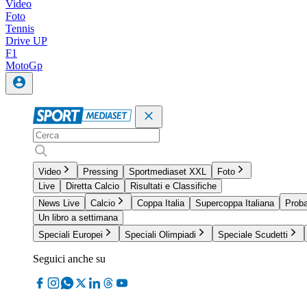
Video
Foto
Tennis
Drive UP
F1
MotoGp
Video
Pressing
Sportmediaset XXL
Foto
Live
Diretta Calcio
Risultati e Classifiche
News Live
Calcio
Coppa Italia
Supercoppa Italiana
Proba
Un libro a settimana
Speciali Europei
Speciali Olimpiadi
Speciale Scudetti
Seguici anche su