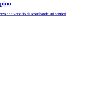
lpino
rzo anniversario di scorribande sui sentieri