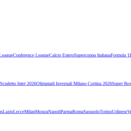
League
Conference League
Calcio Estero
Supercoppa Italiana
Formula 1
Scudetto Inter 2026
Olimpiadi Invernali Milano Cortina 2026
Super Bo
us
Lazio
Lecce
Milan
Monza
Napoli
Parma
Roma
Sassuolo
Torino
Udinese
V