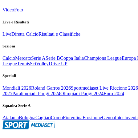
Video
Foto
Live e Risultati
Live
Diretta Calcio
Risultati e Classifiche
Sezioni
Calcio
Mercato
Serie A
Serie B
Coppa Italia
Champions League
Europa 
League
Tennis
Sci
Volley
Drive UP
Speciali
Mondiali 2026
Roland Garros 2026
Sportmediaset Live Riccione 2026
2025
Paralimpiadi Parigi 2024
Olimpiadi Parigi 2024
Euro 2024
Squadra Serie A
Atalanta
Bologna
Cagliari
Como
Fiorentina
Frosinone
Genoa
Inter
Juvent