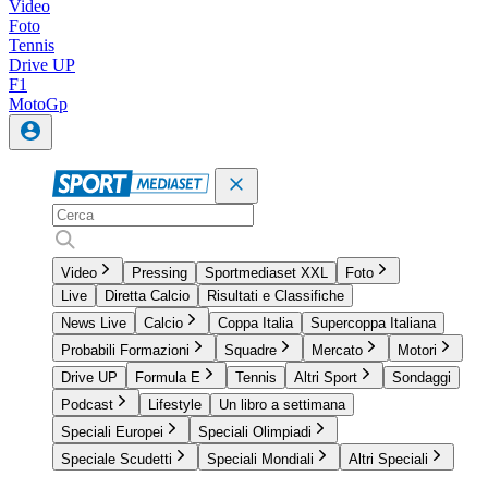
Video
Foto
Tennis
Drive UP
F1
MotoGp
Video
Pressing
Sportmediaset XXL
Foto
Live
Diretta Calcio
Risultati e Classifiche
News Live
Calcio
Coppa Italia
Supercoppa Italiana
Probabili Formazioni
Squadre
Mercato
Motori
Drive UP
Formula E
Tennis
Altri Sport
Sondaggi
Podcast
Lifestyle
Un libro a settimana
Speciali Europei
Speciali Olimpiadi
Speciale Scudetti
Speciali Mondiali
Altri Speciali