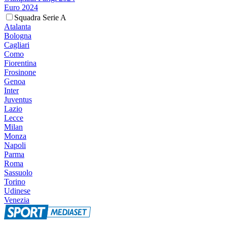
Euro 2024
Squadra Serie A
Atalanta
Bologna
Cagliari
Como
Fiorentina
Frosinone
Genoa
Inter
Juventus
Lazio
Lecce
Milan
Monza
Napoli
Parma
Roma
Sassuolo
Torino
Udinese
Venezia