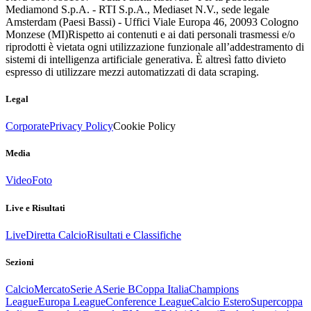
Mediamond S.p.A. - RTI S.p.A., Mediaset N.V., sede legale
Amsterdam (Paesi Bassi) - Uffici Viale Europa 46, 20093 Cologno
Monzese (MI)
Rispetto ai contenuti e ai dati personali trasmessi e/o
riprodotti è vietata ogni utilizzazione funzionale all’addestramento di
sistemi di intelligenza artificiale generativa. È altresì fatto divieto
espresso di utilizzare mezzi automatizzati di data scraping.
Legal
Corporate
Privacy Policy
Cookie Policy
Media
Video
Foto
Live e Risultati
Live
Diretta Calcio
Risultati e Classifiche
Sezioni
Calcio
Mercato
Serie A
Serie B
Coppa Italia
Champions
League
Europa League
Conference League
Calcio Estero
Supercoppa