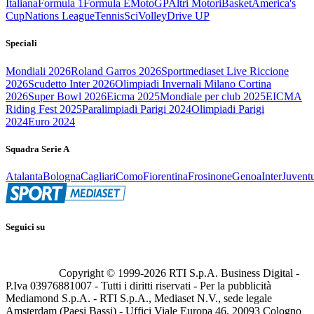
Italiana
Formula 1
Formula E
MotoGP
Altri Motori
Basket
America's
Cup
Nations League
Tennis
Sci
Volley
Drive UP
Speciali
Mondiali 2026
Roland Garros 2026
Sportmediaset Live Riccione
2026
Scudetto Inter 2026
Olimpiadi Invernali Milano Cortina
2026
Super Bowl 2026
Eicma 2025
Mondiale per club 2025
EICMA
Riding Fest 2025
Paralimpiadi Parigi 2024
Olimpiadi Parigi
2024
Euro 2024
Squadra Serie A
Atalanta
Bologna
Cagliari
Como
Fiorentina
Frosinone
Genoa
Inter
Juvent
Seguici su
Copyright © 1999-
2026
RTI S.p.A. Business Digital -
P.Iva 03976881007 - Tutti i diritti riservati - Per la pubblicità
Mediamond S.p.A. - RTI S.p.A., Mediaset N.V., sede legale
Amsterdam (Paesi Bassi) - Uffici Viale Europa 46, 20093 Cologno