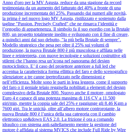
Anno d'oro per la MV Agusta, reduce da una stagione da record
testimoniata da un aumento del fatturato del 40% a fronte di una
produzione incrementata del 25%. Passando dai numeri alle novità,
la prima è nel nuovo logo MV Agusta, ristilizzato e sostenuto dalla
tagline "Passion. Precisely Crafted" che ne rimarca l’identità e
l’orgoglio di appartenenza. Il simbolo fa il suo esordio con la Brutale
800, un progetto totalmente inedito e sviluppato con il fine di creare,
a quindici anni dal suo debutto, "la più bella Brutale di sempre".
Modello strategico che pesa per oltre il 25% sui volumi di
produzione, la nuova Brutale 800 è più muscolosa e affilata nelle
linee e reinterpreta, con nuove tecnologie e soluzioni costruttive gli
stilemi che l’hanno resa un’icona nel panorama del design
motociclistico. E’ il caso del proiettore anteriore a full led che
accentua la caratteristica forma ellittica del faro e dello scenografico
silenziatore a tre canne ipertrofizzato nelle dimensioni e
nell’efficienza. Molte sono le parti in lega leggera, come il supporto
del faro o il geniale telaio reggisella nobilitati a elementi del design
complessivo della Brutale 800. Nuovo anche il motore, omologato
Euro 4 e capace di una potenza massima di 116 CV a 11.500
giri/min, mentre la coppia sale del 25% e raggiunge gli 8.46 Kgm a
7600 giri. Tra le unicità, oltre all’albero motore controrotante, la
nuova Brutale 800 è l’unica della sua categoria con il cambio
elettronico up&down EAS 2.0. La frizione è ora a comando
idraulico con sistema anti-saltellamento mentre la gestione del
motore è affidata al sistema MVICS che include Full Ride by Wire