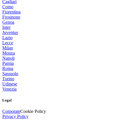
Cagliari
Como
Fiorentina
Frosinone
Genoa
Inter
Juventus
Lazio
Lecce
Milan
Monza
Napoli
Parma
Roma
Sassuolo
Torino
Udinese
Venezia
Legal
Corporate
Cookie Policy
Privacy Policy