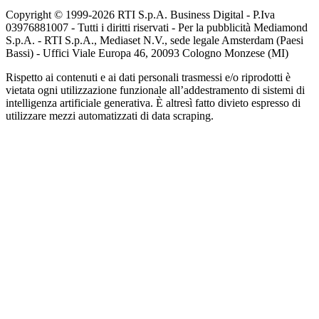
Copyright © 1999-
2026
RTI S.p.A. Business Digital - P.Iva
03976881007 - Tutti i diritti riservati - Per la pubblicità Mediamond
S.p.A. - RTI S.p.A., Mediaset N.V., sede legale Amsterdam (Paesi
Bassi) - Uffici Viale Europa 46, 20093 Cologno Monzese (MI)
Rispetto ai contenuti e ai dati personali trasmessi e/o riprodotti è
vietata ogni utilizzazione funzionale all’addestramento di sistemi di
intelligenza artificiale generativa. È altresì fatto divieto espresso di
utilizzare mezzi automatizzati di data scraping.