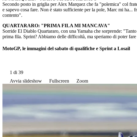
Secondo posto in griglia per Alex Marquez che fa "polemica" col fratel
e sapevo cosa fare. Non è stato sufficiente per la pole, Marc mi ha...
contento".
QUARTARARO: "PRIMA FILA MI MANCAVA"
Sorride El Diablo Quartararo, con una Yamaha che sorprende: "Tanto te
prima fila. Sprint? Abbiamo delle difficoltà, ma speriamo di poter far
MotoGP, le immagini del sabato di qualifiche e Sprint a Losail
1
di 39
Avvia slideshow
Fullscreen
Zoom