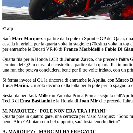
© afp
Sarà
Marc
Marquez
a partire dalla pole di Sprint e GP del Qatar, qu
casella in griglia per la quarta volta in stagione (70esima volta in to
per entrambe le Ducati VR46 di
Franco
Morbidelli
e
Fabio
Di
Gian
Quarta fila per la Honda LCR di
Johann
Zarco
, che precede l'altra 
termine del Q2 in curva 4 e costretto a partire dalla quarta fila in und
una run che poteva concludersi bene per il tre volte iridato, con un pri
Si ferma invece al Q1 la rincorsa di entrambe le Aprilia, con
Marco
B
Luca
Marini
. Un solo decimo dalla lotta per la pole per lo spagnolo c
Sesta fila per
Jack
Miller
in Yamaha Prima Pramac seguito dall'April
Tech3 di
Enea
Bastianini
e la Honda di
Joan
Mir
che precede l'alt
M. MARQUEZ: "POLE NON ERA TRA I PIANI"
Quarta pole in quattro gare, una certezza per Marc Marquez: "Sono mol
bene. Alex? Abbiamo un bel rapporto, sarà tosta tenerlo dietro".
A. MARQUEZ: "MARC MI HA FREGATO"