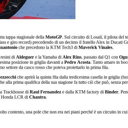
arta tappa stagionale della
MotoGP
. Sul circuito di Losail, il pilota d
p class e giro record) precedendo di un decimo il fratello Alex in Ducati 
nantonio
che precedono la KTM Tech3 di
Maverick
Vinales
.
Gresini di
Aldeguer
e la Yamaha di
Alex
Rins
, passato dal Q1 con
Ogu
icesima posizione in griglia davanti a
Pedro
Acosta
. Tanto amaro in bocc
mo settore da casco rosso che poteva proiettarlo in prima fila.
ezzecchi
che aprirà la quinta fila dalla tredicesima casella in griglia (f
he alla prima qualifica della sua stagione fa tutto ciò che può, senza per
ia Trackhouse di
Raul
Fernandez
e dalla KTM factory di
Binder
. Pen
ra Honda LCR di
Chantra
.
to contento, una pole che non era nei piani perché è un circuito in cu