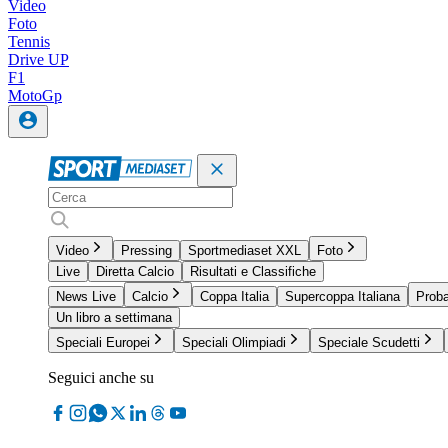
Video
Foto
Tennis
Drive UP
F1
MotoGp
Video
Pressing
Sportmediaset XXL
Foto
Live
Diretta Calcio
Risultati e Classifiche
News Live
Calcio
Coppa Italia
Supercoppa Italiana
Proba
Un libro a settimana
Speciali Europei
Speciali Olimpiadi
Speciale Scudetti
Seguici anche su