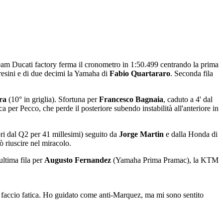
el team Ducati factory ferma il cronometro in 1:50.499 centrando la prima
Gresini e di due decimi la Yamaha di
Fabio
Quartararo
. Seconda fila
ra
(10° in griglia). Sfortuna per
Francesco
Bagnaia
, caduto a 4' dal
a per Pecco, che perde il posteriore subendo instabilità all'anteriore in
uori dal Q2 per 41 millesimi) seguito da
Jorge
Martin
e dalla Honda di
ò riuscire nel miracolo.
ultima fila per
Augusto
Fernandez
(Yamaha Prima Pramac), la KTM
i faccio fatica. Ho guidato come anti-Marquez, ma mi sono sentito