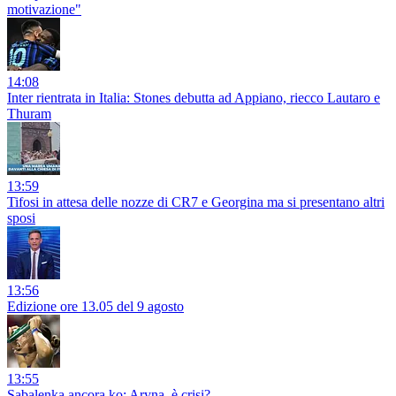
motivazione"
14:08
Inter rientrata in Italia: Stones debutta ad Appiano, riecco Lautaro e
Thuram
13:59
Tifosi in attesa delle nozze di CR7 e Georgina ma si presentano altri
sposi
13:56
Edizione ore 13.05 del 9 agosto
13:55
Sabalenka ancora ko: Aryna, è crisi?