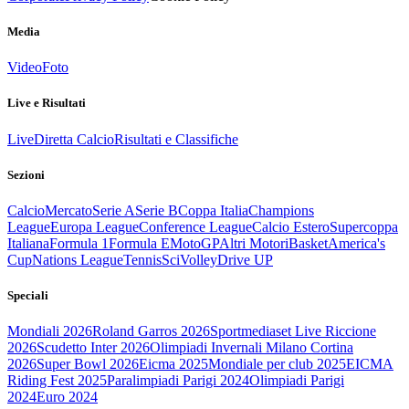
Media
Video
Foto
Live e Risultati
Live
Diretta Calcio
Risultati e Classifiche
Sezioni
Calcio
Mercato
Serie A
Serie B
Coppa Italia
Champions
League
Europa League
Conference League
Calcio Estero
Supercoppa
Italiana
Formula 1
Formula E
MotoGP
Altri Motori
Basket
America's
Cup
Nations League
Tennis
Sci
Volley
Drive UP
Speciali
Mondiali 2026
Roland Garros 2026
Sportmediaset Live Riccione
2026
Scudetto Inter 2026
Olimpiadi Invernali Milano Cortina
2026
Super Bowl 2026
Eicma 2025
Mondiale per club 2025
EICMA
Riding Fest 2025
Paralimpiadi Parigi 2024
Olimpiadi Parigi
2024
Euro 2024