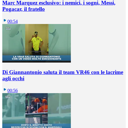
Marc Marquez esclusivo: i nemici, i sogni, Messi,
Pogacar, il fratello
00:54
Di Giannantonio saluta il team VR46 con le lacrime
agli occhi
00:56