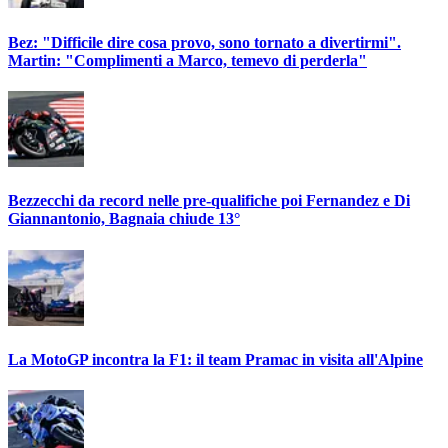
Bez: "Difficile dire cosa provo, sono tornato a divertirmi".
Martin: "Complimenti a Marco, temevo di perderla"
Bezzecchi da record nelle pre-qualifiche poi Fernandez e Di
Giannantonio, Bagnaia chiude 13°
La MotoGP incontra la F1: il team Pramac in visita all'Alpine