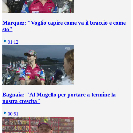
Marquez: "Voglio capire come va il braccio e come
sto"
01:12
Bagnaia: "Al Mugello per portare a termine la
nostra crescita"
00:51