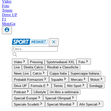
Video
Foto
Tennis
Drive UP
F1
MotoGp
Video
Pressing
Sportmediaset XXL
Foto
Live
Diretta Calcio
Risultati e Classifiche
News Live
Calcio
Coppa Italia
Supercoppa Italiana
Probabili Formazioni
Squadre
Mercato
Motori
Drive UP
Formula E
Tennis
Altri Sport
Sondaggi
Podcast
Lifestyle
Un libro a settimana
Speciali Europei
Speciali Olimpiadi
Speciale Scudetti
Speciali Mondiali
Altri Speciali