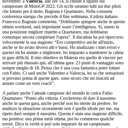
novembre: a
Valencia
, alle ore 14, si chiude il sipario sul
campionato di MotoGP 2022. Gli occhi saranno tutti sui due piloti
che lottano per il titolo: Bagnaia e Quartararo. Nella consueta
conferenza stampa che precede il fine settimana, il pilota italiano
Francesco Bagnaia commenta: “Dobbiamo spingere anche in questo
ultimo weekend, sarà importante usare l’intelligenza. Si, siamo in
una posizione migliore rispetto a Quartararo, ma dobbiamo
comunque ancora completare l'opera”. Il ducatista ha poi ripercorso
velocemente la sua stagione: “Ero competitivo anche all'inizio,
anche se ho avuto diversi alti e bassi. Ho analizzato i miei errori e
questo mi ha aiutato a migliorare, ho imparato a mantenere la calma
in gare difficili. Il mio obiettivo in Malesia era quello di vincere per
arrivare più rilassato qui, all’ultima gara: 23 punti di vantaggio sono
sempre meglio di 18. Penso che è una cosa fantastica poter lottare
con Fabio. Ci sarà anche Valentino a Valencia, lui sa che sensazioni
si provano prima di queste gare, sono sicuro che mi riuscirà ad
aiutare come un vero coach”.
A parlare anche l’attuale campione del mondo in carica Fabio
Quartararo: “Punto alla vittoria. Cercheremo di dare il massimo
anche in questa gara, anche perché non ho niente da perdere. Se
analizzo la situazione sicuramente non é quella ideale per me, ma
ripeto darò sempre il massimo. Questa è stata una stagione difficile,
ma positiva: una prima metà ottima, poi ho commesso qualche
errore. Dico la verità si può solo imparare da un campionato