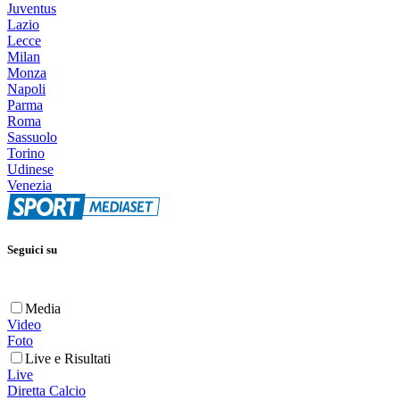
Juventus
Lazio
Lecce
Milan
Monza
Napoli
Parma
Roma
Sassuolo
Torino
Udinese
Venezia
Seguici su
Media
Video
Foto
Live e Risultati
Live
Diretta Calcio