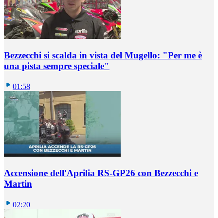
Bezzecchi si scalda in vista del Mugello: "Per me è
una pista sempre speciale"
01:58
Accensione dell'Aprilia RS-GP26 con Bezzecchi e
Martin
02:20