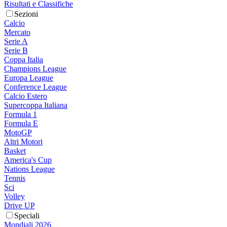
Risultati e Classifiche
Sezioni
Calcio
Mercato
Serie A
Serie B
Coppa Italia
Champions League
Europa League
Conference League
Calcio Estero
Supercoppa Italiana
Formula 1
Formula E
MotoGP
Altri Motori
Basket
America's Cup
Nations League
Tennis
Sci
Volley
Drive UP
Speciali
Mondiali 2026