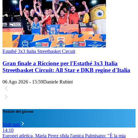
Estathé 3x3 Italia Streetbasket Circuit
Gran finale a Riccione per l'Estathé 3x3 Italia
Streetbasket Circuit: All Star e DKB regine d'Italia
06 Ago 2026 - 15:59
Daniele Rubini
Notizie del giorno
Vedi tutti
14:10
Europei atletica, Maria Perez sfida l'amica Palmisano: "È la mia