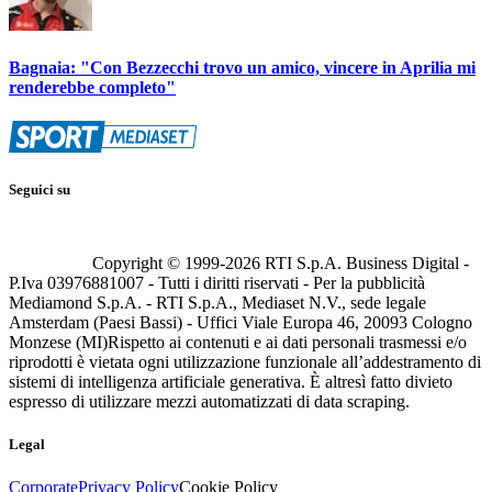
Bagnaia: "Con Bezzecchi trovo un amico, vincere in Aprilia mi
renderebbe completo"
Seguici su
Copyright © 1999-
2026
RTI S.p.A. Business Digital -
P.Iva 03976881007 - Tutti i diritti riservati - Per la pubblicità
Mediamond S.p.A. - RTI S.p.A., Mediaset N.V., sede legale
Amsterdam (Paesi Bassi) - Uffici Viale Europa 46, 20093 Cologno
Monzese (MI)
Rispetto ai contenuti e ai dati personali trasmessi e/o
riprodotti è vietata ogni utilizzazione funzionale all’addestramento di
sistemi di intelligenza artificiale generativa. È altresì fatto divieto
espresso di utilizzare mezzi automatizzati di data scraping.
Legal
Corporate
Privacy Policy
Cookie Policy