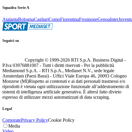
Squadra Serie A
Atalanta
Bologna
Cagliari
Como
Fiorentina
Frosinone
Genoa
Inter
Juvent
Seguici su
Copyright © 1999-
2026
RTI S.p.A. Business Digital -
P.Iva 03976881007 - Tutti i diritti riservati - Per la pubblicità
Mediamond S.p.A. - RTI S.p.A., Mediaset N.V., sede legale
Amsterdam (Paesi Bassi) - Uffici Viale Europa 46, 20093 Cologno
Monzese (MI)
Rispetto ai contenuti e ai dati personali trasmessi e/o
riprodotti è vietata ogni utilizzazione funzionale all’addestramento di
sistemi di intelligenza artificiale generativa. È altresì fatto divieto
espresso di utilizzare mezzi automatizzati di data scraping.
Legal
Corporate
Privacy Policy
Cookie Policy
Media
Video