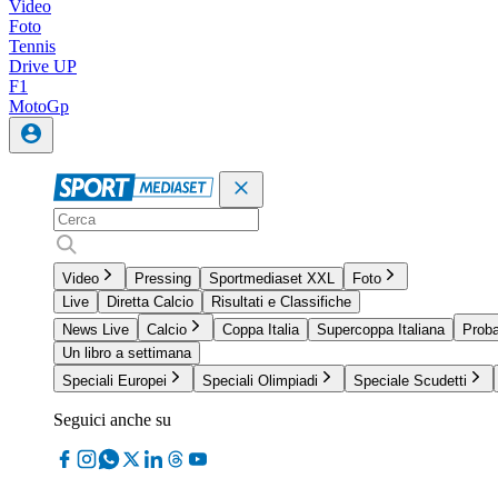
Video
Foto
Tennis
Drive UP
F1
MotoGp
Video
Pressing
Sportmediaset XXL
Foto
Live
Diretta Calcio
Risultati e Classifiche
News Live
Calcio
Coppa Italia
Supercoppa Italiana
Proba
Un libro a settimana
Speciali Europei
Speciali Olimpiadi
Speciale Scudetti
Seguici anche su