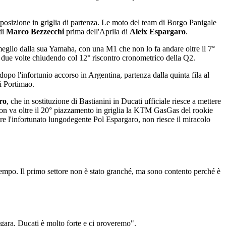
posizione in griglia di partenza. Le moto del team di Borgo Panigale
di
Marco Bezzecchi
prima dell'Aprila di
Aleix Espargaro
.
 meglio dalla sua Yamaha, con una M1 che non lo fa andare oltre il 7°
e due volte chiudendo col 12° riscontro cronometrico della Q2.
 dopo l'infortunio accorso in Argentina, partenza dalla quinta fila al
di Portimao.
ro
, che in sostituzione di Bastianini in Ducati ufficiale riesce a mettere
 Non va oltre il 20° piazzamento in griglia la KTM GasGas del rookie
re l'infortunato lungodegente Pol Espargaro, non riesce il miracolo
empo. Il primo settore non è stato granché, ma sono contento perché è
 gara, Ducati è molto forte e ci proveremo".