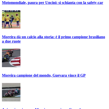
Motomondiale, paura per Uncini: si schianta con la safety-car
Moreira dà un calcio alla storia: è il primo campione brasiliano
a due ruote
Moreira campione del mondo, Guevara vince il GP