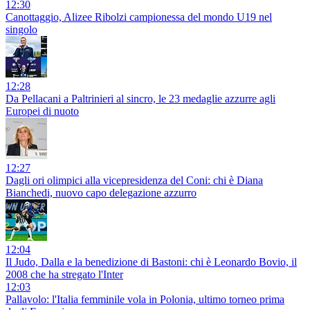
12:30
Canottaggio, Alizee Ribolzi campionessa del mondo U19 nel
singolo
12:28
Da Pellacani a Paltrinieri al sincro, le 23 medaglie azzurre agli
Europei di nuoto
12:27
Dagli ori olimpici alla vicepresidenza del Coni: chi è Diana
Bianchedi, nuovo capo delegazione azzurro
12:04
Il Judo, Dalla e la benedizione di Bastoni: chi è Leonardo Bovio, il
2008 che ha stregato l'Inter
12:03
Pallavolo: l'Italia femminile vola in Polonia, ultimo torneo prima