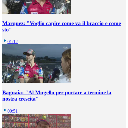
Marquez: "Voglio capire come va il braccio e come
sto"
01:12
Bagnaia: "Al Mugello per portare a termine la
nostra crescita"
00:51