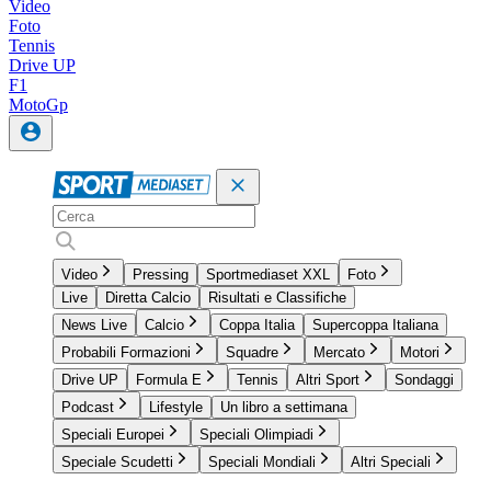
Video
Foto
Tennis
Drive UP
F1
MotoGp
Video
Pressing
Sportmediaset XXL
Foto
Live
Diretta Calcio
Risultati e Classifiche
News Live
Calcio
Coppa Italia
Supercoppa Italiana
Probabili Formazioni
Squadre
Mercato
Motori
Drive UP
Formula E
Tennis
Altri Sport
Sondaggi
Podcast
Lifestyle
Un libro a settimana
Speciali Europei
Speciali Olimpiadi
Speciale Scudetti
Speciali Mondiali
Altri Speciali