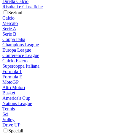
Diretta Calcio
Risultati e Classifiche
Sezioni
Calcio
Mercato
Serie A
Serie B
Coppa Italia
Champions League
Europa League
Conference League
Calcio Estero
Supercoppa Italiana
Formula 1
Formula E
MotoGP
Altri Motori
Basket
America's Cup
Nations League
Tennis
Sci
Volley
Drive UP
Speciali