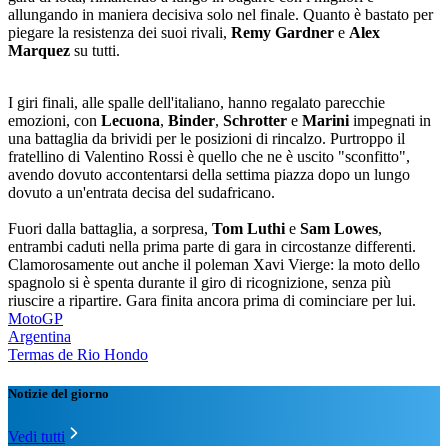
allungando in maniera decisiva solo nel finale. Quanto è bastato per
piegare la resistenza dei suoi rivali,
Remy Gardner
e
Alex
Marquez
su tutti.
I giri finali, alle spalle dell'italiano, hanno regalato parecchie
emozioni, con
Lecuona
,
Binder
,
Schrotter
e
Marini
impegnati in
una battaglia da brividi per le posizioni di rincalzo. Purtroppo il
fratellino di Valentino Rossi è quello che ne è uscito "sconfitto",
avendo dovuto accontentarsi della settima piazza dopo un lungo
dovuto a un'entrata decisa del sudafricano.
Fuori dalla battaglia, a sorpresa,
Tom Luthi
e
Sam Lowes
,
entrambi caduti nella prima parte di gara in circostanze differenti.
Clamorosamente out anche il poleman Xavi Vierge: la moto dello
spagnolo si è spenta durante il giro di ricognizione, senza più
riuscire a ripartire. Gara finita ancora prima di cominciare per lui.
MotoGP
Argentina
Termas de Rio Hondo
Notizie del giorno
Vedi tutti