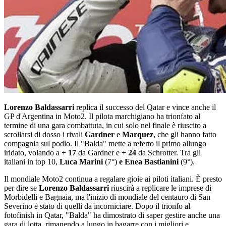
Lorenzo Baldassarri
replica il successo del Qatar e vince anche il
GP d'Argentina in Moto2. Il pilota marchigiano ha trionfato al
termine di una gara combattuta, in cui solo nel finale è riuscito a
scrollarsi di dosso i rivali
Gardner
e
Marquez
, che gli hanno fatto
compagnia sul podio. Il "Balda" mette a referto il primo allungo
iridato, volando a
+ 17
da Gardner e
+ 24
da Schrotter. Tra gli
italiani in top 10,
Luca Marini
(7°)
e Enea Bastianini
(9°).
Il mondiale Moto2 continua a regalare gioie ai piloti italiani. È presto
per dire se
Lorenzo Baldassarri
riuscirà a replicare le imprese di
Morbidelli e Bagnaia, ma l'inizio di mondiale del centauro di San
Severino è stato di quelli da incorniciare. Dopo il trionfo al
fotofinish in Qatar, "Balda" ha dimostrato di saper gestire anche una
gara di lotta, rimanendo a lungo in bagarre con i migliori e