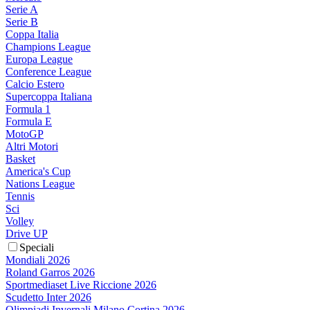
Serie A
Serie B
Coppa Italia
Champions League
Europa League
Conference League
Calcio Estero
Supercoppa Italiana
Formula 1
Formula E
MotoGP
Altri Motori
Basket
America's Cup
Nations League
Tennis
Sci
Volley
Drive UP
Speciali
Mondiali 2026
Roland Garros 2026
Sportmediaset Live Riccione 2026
Scudetto Inter 2026
Olimpiadi Invernali Milano Cortina 2026