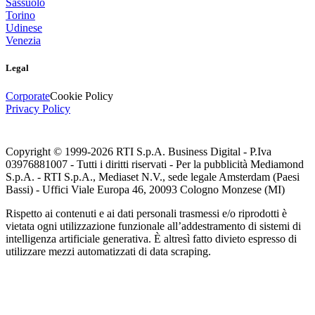
Sassuolo
Torino
Udinese
Venezia
Legal
Corporate
Cookie Policy
Privacy Policy
Copyright © 1999-
2026
RTI S.p.A. Business Digital - P.Iva
03976881007 - Tutti i diritti riservati - Per la pubblicità Mediamond
S.p.A. - RTI S.p.A., Mediaset N.V., sede legale Amsterdam (Paesi
Bassi) - Uffici Viale Europa 46, 20093 Cologno Monzese (MI)
Rispetto ai contenuti e ai dati personali trasmessi e/o riprodotti è
vietata ogni utilizzazione funzionale all’addestramento di sistemi di
intelligenza artificiale generativa. È altresì fatto divieto espresso di
utilizzare mezzi automatizzati di data scraping.