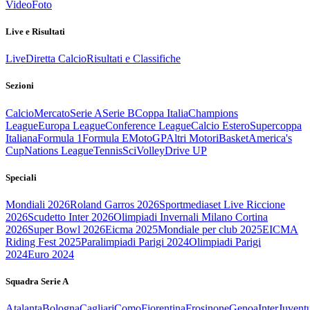
Video
Foto
Live e Risultati
Live
Diretta Calcio
Risultati e Classifiche
Sezioni
Calcio
Mercato
Serie A
Serie B
Coppa Italia
Champions
League
Europa League
Conference League
Calcio Estero
Supercoppa
Italiana
Formula 1
Formula E
MotoGP
Altri Motori
Basket
America's
Cup
Nations League
Tennis
Sci
Volley
Drive UP
Speciali
Mondiali 2026
Roland Garros 2026
Sportmediaset Live Riccione
2026
Scudetto Inter 2026
Olimpiadi Invernali Milano Cortina
2026
Super Bowl 2026
Eicma 2025
Mondiale per club 2025
EICMA
Riding Fest 2025
Paralimpiadi Parigi 2024
Olimpiadi Parigi
2024
Euro 2024
Squadra Serie A
Atalanta
Bologna
Cagliari
Como
Fiorentina
Frosinone
Genoa
Inter
Juvent