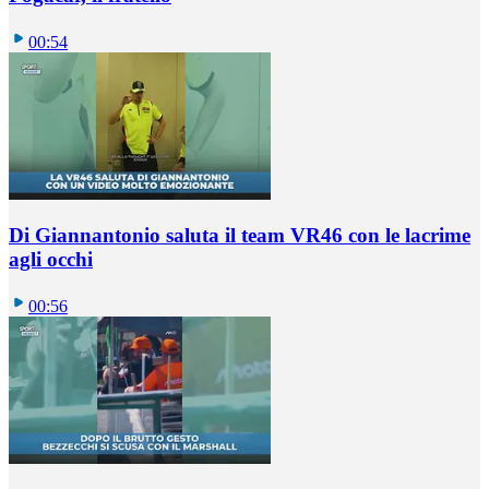
00:54
Di Giannantonio saluta il team VR46 con le lacrime
agli occhi
00:56