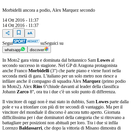
Morbidelli ancora a podio, Alex Marquez secondo
14 Ott 2016 - 11:37
14 Ott 2016 - 11:37
Segui
su
Seguici su
whatsapp
discover
In Moto2 gara vinta e dominata dal britannico Sam
Lowes
al
secondo successo in stagione. Nel GP di Aragona protagonista
anche Franco
Morbidelli
(3°) che parte piano e viene fuori nella
seconda metà di gara. L'italiano per un solo metro non riesce a
infilare anche il compagno di squadra Alex
Marquez
(primo podio
in Moto2). Alex
Rins
6°chiude davanti al leader della classifica
Johann
Zarco
8°, ora tra i due c'è un solo punto di differenza.
Il vincitore di oggi non è mai stato in dubbio, Sam
Lowes
parte dalla
pole e va a trionfare con più di tre secondi di vantaggio. Ma per il
vincitore del mondiale il discorso è ancora tutto aperto. Giornata
difficilissima per i due dominatori della categoria che si ritrovano a
battagliare per posizioni non abituali per loro. Tra i due si infila
Lorenzo
Baldassarri
, che dopo la vittoria di Misano dimostra di