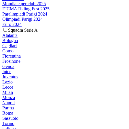
Mondiale per club 2025
EICMA Riding Fest 2025
Paralimpiadi Parigi 2024
Olimpiadi Parigi 2024
Euro 2024
Squadra Serie A
Atalanta
Bologna
Cagliari
Como
Fiorentina
Frosinone
Genoa
Inter
Juventus
Lazio
Lecce
Milan
Monza
Napoli
Parma
Roma
Sassuolo
Torino
Udinese