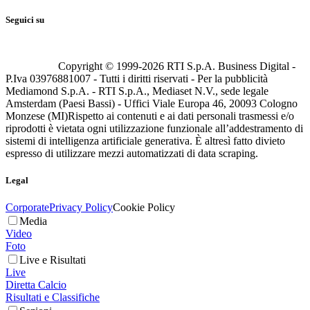
Seguici su
Copyright © 1999-
2026
RTI S.p.A. Business Digital -
P.Iva 03976881007 - Tutti i diritti riservati - Per la pubblicità
Mediamond S.p.A. - RTI S.p.A., Mediaset N.V., sede legale
Amsterdam (Paesi Bassi) - Uffici Viale Europa 46, 20093 Cologno
Monzese (MI)
Rispetto ai contenuti e ai dati personali trasmessi e/o
riprodotti è vietata ogni utilizzazione funzionale all’addestramento di
sistemi di intelligenza artificiale generativa. È altresì fatto divieto
espresso di utilizzare mezzi automatizzati di data scraping.
Legal
Corporate
Privacy Policy
Cookie Policy
Media
Video
Foto
Live e Risultati
Live
Diretta Calcio
Risultati e Classifiche