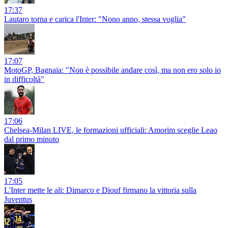
17:37
Lautaro torna e carica l'Inter: "Nono anno, stessa voglia"
17:07
MotoGP, Bagnaia: "Non è possibile andare così, ma non ero solo io
in difficoltà"
17:06
Chelsea-Milan LIVE, le formazioni ufficiali: Amorim sceglie Leao
dal primo minuto
17:05
L'Inter mette le ali: Dimarco e Diouf firmano la vittoria sulla
Juventus