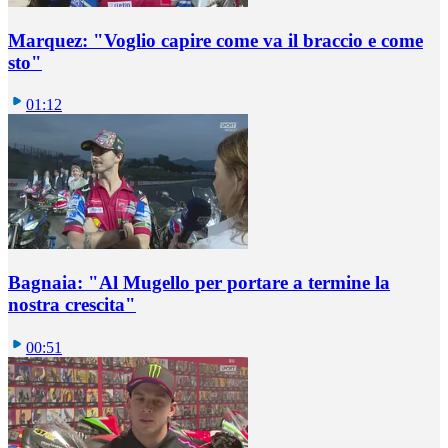
Marquez: "Voglio capire come va il braccio e come
sto"
01:12
Bagnaia: "Al Mugello per portare a termine la
nostra crescita"
00:51