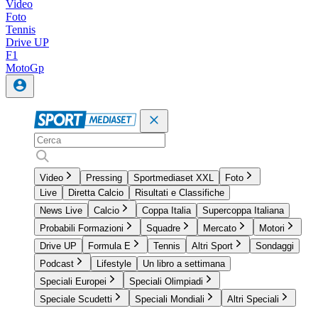
Video
Foto
Tennis
Drive UP
F1
MotoGp
Video
Pressing
Sportmediaset XXL
Foto
Live
Diretta Calcio
Risultati e Classifiche
News Live
Calcio
Coppa Italia
Supercoppa Italiana
Probabili Formazioni
Squadre
Mercato
Motori
Drive UP
Formula E
Tennis
Altri Sport
Sondaggi
Podcast
Lifestyle
Un libro a settimana
Speciali Europei
Speciali Olimpiadi
Speciale Scudetti
Speciali Mondiali
Altri Speciali