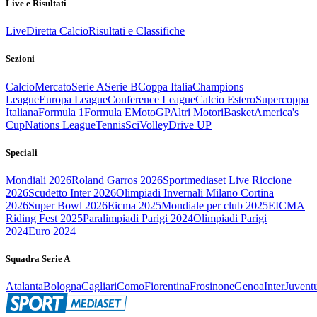
Live e Risultati
Live
Diretta Calcio
Risultati e Classifiche
Sezioni
Calcio
Mercato
Serie A
Serie B
Coppa Italia
Champions
League
Europa League
Conference League
Calcio Estero
Supercoppa
Italiana
Formula 1
Formula E
MotoGP
Altri Motori
Basket
America's
Cup
Nations League
Tennis
Sci
Volley
Drive UP
Speciali
Mondiali 2026
Roland Garros 2026
Sportmediaset Live Riccione
2026
Scudetto Inter 2026
Olimpiadi Invernali Milano Cortina
2026
Super Bowl 2026
Eicma 2025
Mondiale per club 2025
EICMA
Riding Fest 2025
Paralimpiadi Parigi 2024
Olimpiadi Parigi
2024
Euro 2024
Squadra Serie A
Atalanta
Bologna
Cagliari
Como
Fiorentina
Frosinone
Genoa
Inter
Juvent