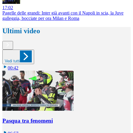
17:02
Pagelle delle grandi: Inter già avanti con il Napoli in scia, la Juve
galleggia, bocciate per ora Milan e Roma
Ultimi video
Vedi tutti
00:42
Pasqua tra fenomeni