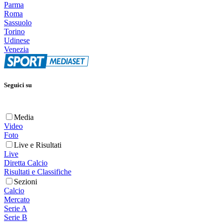
Parma
Roma
Sassuolo
Torino
Udinese
Venezia
Seguici su
Media
Video
Foto
Live e Risultati
Live
Diretta Calcio
Risultati e Classifiche
Sezioni
Calcio
Mercato
Serie A
Serie B