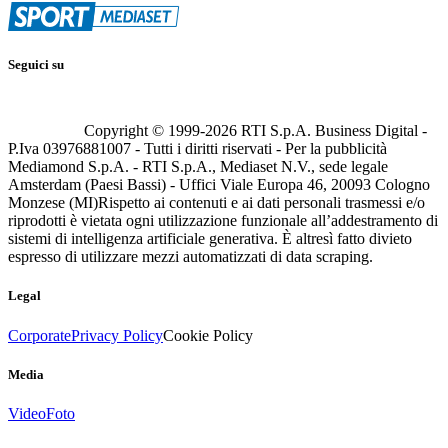
Seguici su
Copyright © 1999-
2026
RTI S.p.A. Business Digital -
P.Iva 03976881007 - Tutti i diritti riservati - Per la pubblicità
Mediamond S.p.A. - RTI S.p.A., Mediaset N.V., sede legale
Amsterdam (Paesi Bassi) - Uffici Viale Europa 46, 20093 Cologno
Monzese (MI)
Rispetto ai contenuti e ai dati personali trasmessi e/o
riprodotti è vietata ogni utilizzazione funzionale all’addestramento di
sistemi di intelligenza artificiale generativa. È altresì fatto divieto
espresso di utilizzare mezzi automatizzati di data scraping.
Legal
Corporate
Privacy Policy
Cookie Policy
Media
Video
Foto