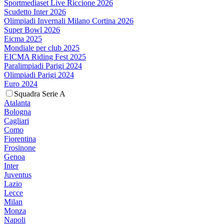
Sportmediaset Live Riccione 2026
Scudetto Inter 2026
Olimpiadi Invernali Milano Cortina 2026
Super Bowl 2026
Eicma 2025
Mondiale per club 2025
EICMA Riding Fest 2025
Paralimpiadi Parigi 2024
Olimpiadi Parigi 2024
Euro 2024
Squadra Serie A
Atalanta
Bologna
Cagliari
Como
Fiorentina
Frosinone
Genoa
Inter
Juventus
Lazio
Lecce
Milan
Monza
Napoli