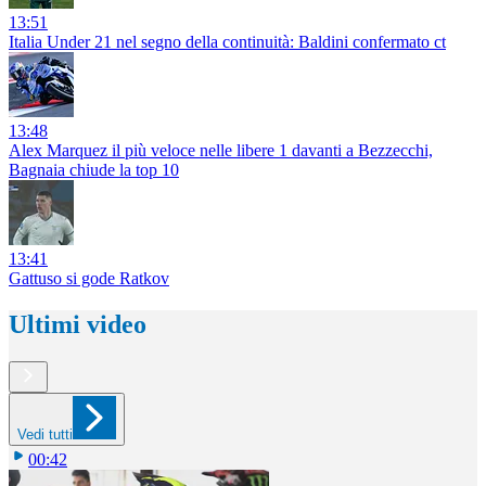
13:51
Italia Under 21 nel segno della continuità: Baldini confermato ct
13:48
Alex Marquez il più veloce nelle libere 1 davanti a Bezzecchi,
Bagnaia chiude la top 10
13:41
Gattuso si gode Ratkov
Ultimi video
Vedi tutti
00:42