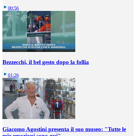
00:56
Bezzecchi, il bel gesto dopo la follia
01:26
Giacomo Agostini presenta il suo museo: "Tutte le
mie emozioni sono qui"