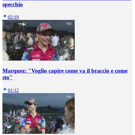
specchio
02:19
Marquez: "Voglio capire come va il braccio e come
sto"
01:12