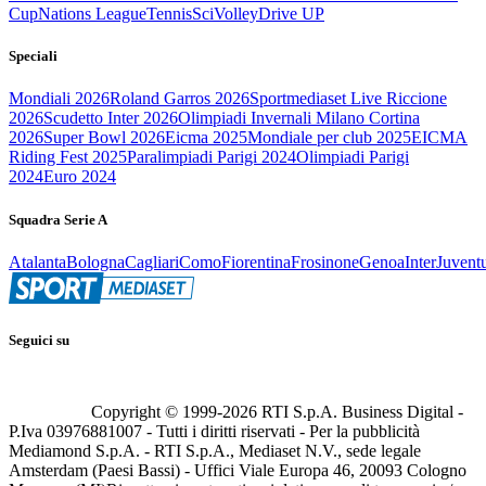
Cup
Nations League
Tennis
Sci
Volley
Drive UP
Speciali
Mondiali 2026
Roland Garros 2026
Sportmediaset Live Riccione
2026
Scudetto Inter 2026
Olimpiadi Invernali Milano Cortina
2026
Super Bowl 2026
Eicma 2025
Mondiale per club 2025
EICMA
Riding Fest 2025
Paralimpiadi Parigi 2024
Olimpiadi Parigi
2024
Euro 2024
Squadra Serie A
Atalanta
Bologna
Cagliari
Como
Fiorentina
Frosinone
Genoa
Inter
Juvent
Seguici su
Copyright © 1999-
2026
RTI S.p.A. Business Digital -
P.Iva 03976881007 - Tutti i diritti riservati - Per la pubblicità
Mediamond S.p.A. - RTI S.p.A., Mediaset N.V., sede legale
Amsterdam (Paesi Bassi) - Uffici Viale Europa 46, 20093 Cologno