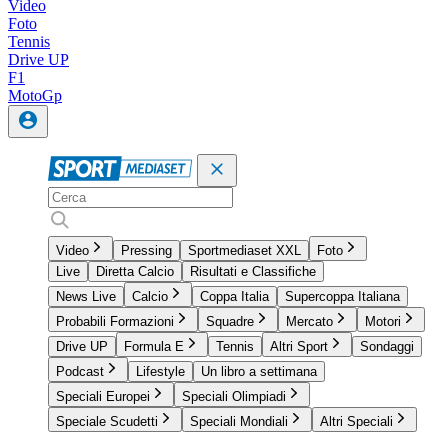
Video
Foto
Tennis
Drive UP
F1
MotoGp
Video
Pressing
Sportmediaset XXL
Foto
Live
Diretta Calcio
Risultati e Classifiche
News Live
Calcio
Coppa Italia
Supercoppa Italiana
Probabili Formazioni
Squadre
Mercato
Motori
Drive UP
Formula E
Tennis
Altri Sport
Sondaggi
Podcast
Lifestyle
Un libro a settimana
Speciali Europei
Speciali Olimpiadi
Speciale Scudetti
Speciali Mondiali
Altri Speciali