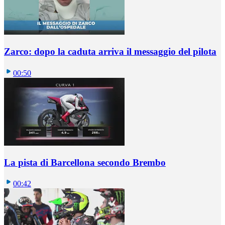
Zarco: dopo la caduta arriva il messaggio del pilota
00:50
La pista di Barcellona secondo Brembo
00:42