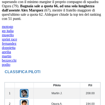
superando con il minimo margine il proprio compagno di squadra
Ogura (79).
Bagnaia sale a quota 66, ad una sola lunghezza
dall'assente Alex Marquez
(67), mentre il fratello maggiore di
quest'ultimo sale a quota 62. Aldeguer chiude la top ten del ranking
con 51 punti.
motogp
gp italia
mugello
sprint race
fernandez
doppietta
aprilia
martin
bezzecchi
podio