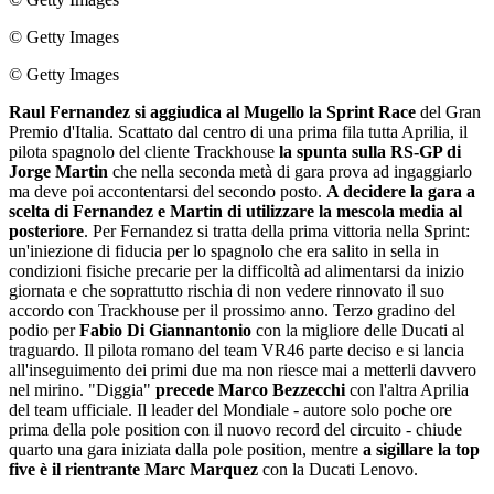
© Getty Images
© Getty Images
Raul Fernandez si aggiudica al Mugello la Sprint Race
del Gran
Premio d'Italia. Scattato dal centro di una prima fila tutta Aprilia, il
pilota spagnolo del cliente Trackhouse
la spunta sulla RS-GP di
Jorge Martin
che nella seconda metà di gara prova ad ingaggiarlo
ma deve poi accontentarsi del secondo posto.
A decidere la gara a
scelta di Fernandez e Martin di utilizzare la mescola media al
posteriore
.
Per Fernandez si tratta della prima vittoria nella Sprint:
un'iniezione di fiducia per lo spagnolo che era salito in sella in
condizioni fisiche precarie per la difficoltà ad alimentarsi da inizio
giornata e che soprattutto rischia di non vedere rinnovato il suo
accordo con Trackhouse per il prossimo anno. Terzo gradino del
podio per
Fabio Di Giannantonio
con la migliore delle Ducati al
traguardo. Il pilota romano del team VR46 parte deciso e si lancia
all'inseguimento dei primi due ma non riesce mai a metterli davvero
nel mirino. "Diggia"
precede Marco Bezzecchi
con l'altra Aprilia
del team ufficiale. Il leader del Mondiale - autore solo poche ore
prima della pole position con il nuovo record del circuito - chiude
quarto una gara iniziata dalla pole position, mentre
a sigillare la top
five è il rientrante Marc Marquez
con la Ducati Lenovo.