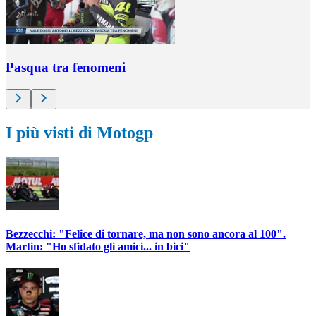
Pasqua tra fenomeni
I più visti di Motogp
Bezzecchi: "Felice di tornare, ma non sono ancora al 100".
Martin: "Ho sfidato gli amici... in bici"