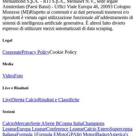
Mediamond S.p.A. - RTI S.p.A., Mediaset N.V., sede legale
Amsterdam (Paesi Bassi) - Uffici Viale Europa 46, 20093 Cologno
Monzese (MI)
Rispetto ai contenuti e ai dati personali trasmessi e/o
riprodotti è vietata ogni utilizzazione funzionale all’addestramento di
sistemi di intelligenza artificiale generativa. È altresì fatto divieto
espresso di utilizzare mezzi automatizzati di data scraping.
Legal
Corporate
Privacy Policy
Cookie Policy
Media
Video
Foto
Live e Risultati
Live
Diretta Calcio
Risultati e Classifiche
Sezioni
Calcio
Mercato
Serie A
Serie B
Coppa Italia
Champions
League
Europa League
Conference League
Calcio Estero
Supercoppa
Italiana
Formula 1
Formula E
MotoGP
Altri Motori
Basket
America's