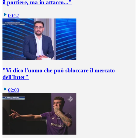
il portiere, ma in attacco..."
00:57
"Vi dico l'uomo che può sbloccare il mercato
dell'Inter"
02:03