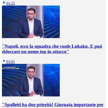
01:22
"Napoli, ecco la squadra che vuole Lukaku. E può
sbloccare un nome top in attacco"
01:01
"Spalletti ha due priorità! Giornata importante per