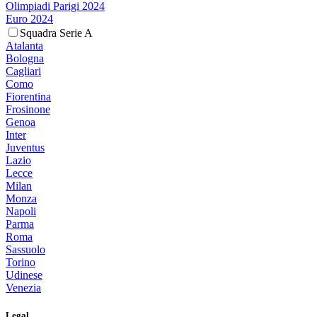
Olimpiadi Parigi 2024
Euro 2024
Squadra Serie A
Atalanta
Bologna
Cagliari
Como
Fiorentina
Frosinone
Genoa
Inter
Juventus
Lazio
Lecce
Milan
Monza
Napoli
Parma
Roma
Sassuolo
Torino
Udinese
Venezia
Legal