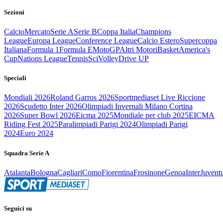
Sezioni
Calcio
Mercato
Serie A
Serie B
Coppa Italia
Champions
League
Europa League
Conference League
Calcio Estero
Supercoppa
Italiana
Formula 1
Formula E
MotoGP
Altri Motori
Basket
America's
Cup
Nations League
Tennis
Sci
Volley
Drive UP
Speciali
Mondiali 2026
Roland Garros 2026
Sportmediaset Live Riccione
2026
Scudetto Inter 2026
Olimpiadi Invernali Milano Cortina
2026
Super Bowl 2026
Eicma 2025
Mondiale per club 2025
EICMA
Riding Fest 2025
Paralimpiadi Parigi 2024
Olimpiadi Parigi
2024
Euro 2024
Squadra Serie A
Atalanta
Bologna
Cagliari
Como
Fiorentina
Frosinone
Genoa
Inter
Juvent
Seguici su