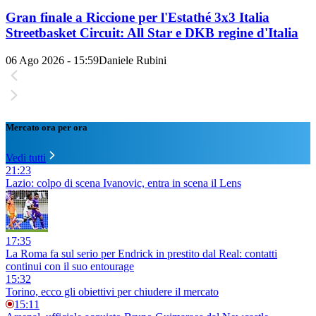
Gran finale a Riccione per l'Estathé 3x3 Italia
Streetbasket Circuit: All Star e DKB regine d'Italia
06 Ago 2026 - 15:59
Daniele Rubini
Mercato ora per ora
Vedi tutti
21:23
Lazio: colpo di scena Ivanovic, entra in scena il Lens
17:35
La Roma fa sul serio per Endrick in prestito dal Real: contatti
continui con il suo entourage
15:32
Torino, ecco gli obiettivi per chiudere il mercato
15:11