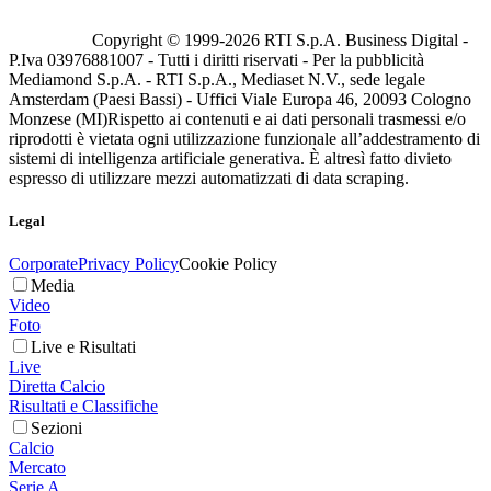
Copyright © 1999-
2026
RTI S.p.A. Business Digital -
P.Iva 03976881007 - Tutti i diritti riservati - Per la pubblicità
Mediamond S.p.A. - RTI S.p.A., Mediaset N.V., sede legale
Amsterdam (Paesi Bassi) - Uffici Viale Europa 46, 20093 Cologno
Monzese (MI)
Rispetto ai contenuti e ai dati personali trasmessi e/o
riprodotti è vietata ogni utilizzazione funzionale all’addestramento di
sistemi di intelligenza artificiale generativa. È altresì fatto divieto
espresso di utilizzare mezzi automatizzati di data scraping.
Legal
Corporate
Privacy Policy
Cookie Policy
Media
Video
Foto
Live e Risultati
Live
Diretta Calcio
Risultati e Classifiche
Sezioni
Calcio
Mercato
Serie A