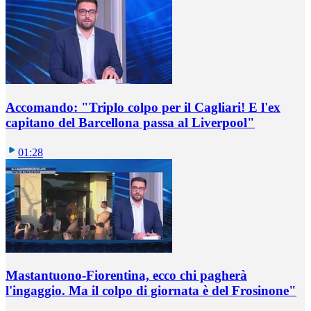
Accomando: "Triplo colpo per il Cagliari! E l'ex
capitano del Barcellona passa al Liverpool"
01:28
Mastantuono-Fiorentina, ecco chi pagherà
l'ingaggio. Ma il colpo di giornata è del Frosinone"