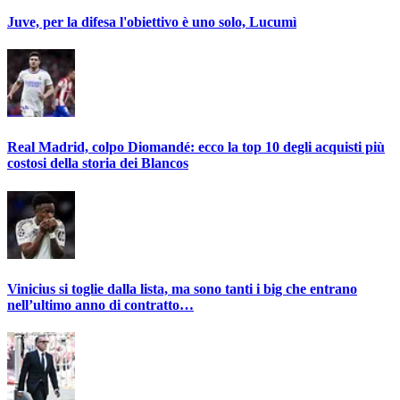
Juve, per la difesa l'obiettivo è uno solo, Lucumì
Real Madrid, colpo Diomandé: ecco la top 10 degli acquisti più
costosi della storia dei Blancos
Vinicius si toglie dalla lista, ma sono tanti i big che entrano
nell’ultimo anno di contratto…