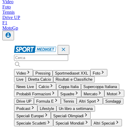
Video
Foto
Tennis
Drive UP
F1
MotoGp
Video
Pressing
Sportmediaset XXL
Foto
Live
Diretta Calcio
Risultati e Classifiche
News Live
Calcio
Coppa Italia
Supercoppa Italiana
Probabili Formazioni
Squadre
Mercato
Motori
Drive UP
Formula E
Tennis
Altri Sport
Sondaggi
Podcast
Lifestyle
Un libro a settimana
Speciali Europei
Speciali Olimpiadi
Speciale Scudetti
Speciali Mondiali
Altri Speciali