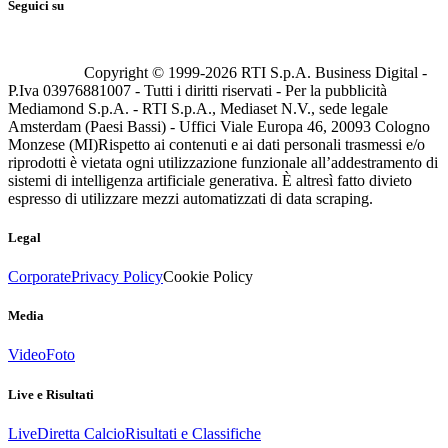
Seguici su
Copyright © 1999-
2026
RTI S.p.A. Business Digital -
P.Iva 03976881007 - Tutti i diritti riservati - Per la pubblicità
Mediamond S.p.A. - RTI S.p.A., Mediaset N.V., sede legale
Amsterdam (Paesi Bassi) - Uffici Viale Europa 46, 20093 Cologno
Monzese (MI)
Rispetto ai contenuti e ai dati personali trasmessi e/o
riprodotti è vietata ogni utilizzazione funzionale all’addestramento di
sistemi di intelligenza artificiale generativa. È altresì fatto divieto
espresso di utilizzare mezzi automatizzati di data scraping.
Legal
Corporate
Privacy Policy
Cookie Policy
Media
Video
Foto
Live e Risultati
Live
Diretta Calcio
Risultati e Classifiche