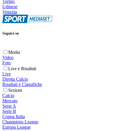
Torino
Udinese
Venezia
Seguici su
Media
Video
Foto
Live e Risultati
Live
Diretta Calcio
Risultati e Classifiche
Sezioni
Calcio
Mercato
Serie A
Serie B
Coppa Italia
Champions League
Europa League