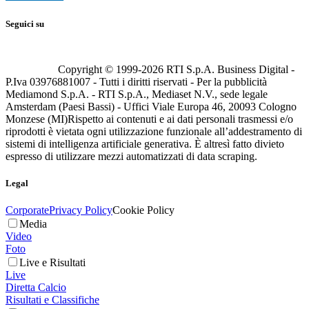
Seguici su
Copyright © 1999-
2026
RTI S.p.A. Business Digital -
P.Iva 03976881007 - Tutti i diritti riservati - Per la pubblicità
Mediamond S.p.A. - RTI S.p.A., Mediaset N.V., sede legale
Amsterdam (Paesi Bassi) - Uffici Viale Europa 46, 20093 Cologno
Monzese (MI)
Rispetto ai contenuti e ai dati personali trasmessi e/o
riprodotti è vietata ogni utilizzazione funzionale all’addestramento di
sistemi di intelligenza artificiale generativa. È altresì fatto divieto
espresso di utilizzare mezzi automatizzati di data scraping.
Legal
Corporate
Privacy Policy
Cookie Policy
Media
Video
Foto
Live e Risultati
Live
Diretta Calcio
Risultati e Classifiche