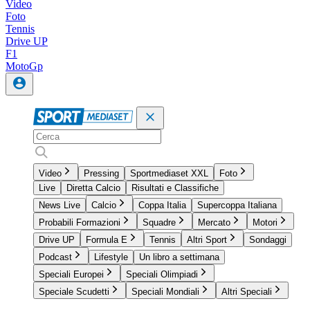
Video
Foto
Tennis
Drive UP
F1
MotoGp
Video
Pressing
Sportmediaset XXL
Foto
Live
Diretta Calcio
Risultati e Classifiche
News Live
Calcio
Coppa Italia
Supercoppa Italiana
Probabili Formazioni
Squadre
Mercato
Motori
Drive UP
Formula E
Tennis
Altri Sport
Sondaggi
Podcast
Lifestyle
Un libro a settimana
Speciali Europei
Speciali Olimpiadi
Speciale Scudetti
Speciali Mondiali
Altri Speciali