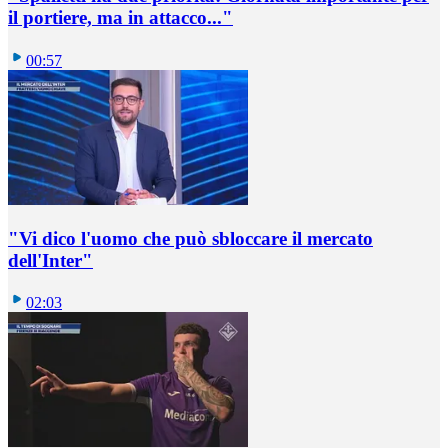
il portiere, ma in attacco..."
00:57
"Vi dico l'uomo che può sbloccare il mercato
dell'Inter"
02:03