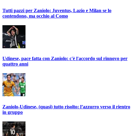
Tutti pazzi per Zaniolo: Juventus, Lazio e Milan se lo
contendono, ma occhio al Como
Udinese, pace fatta con Zaniolo: c'è l'accordo sul rinnovo per
quattro anni
Zaniolo-Udinese, (quasi) tutto risolto: l’azzurro verso il rientro
in gruppo