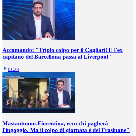
Accomando: "Triplo colpo per il Cagliari! E l'ex
capitano del Barcellona passa al Liverpool"
01:28
Mastantuono-Fiorentina, ecco chi pagherà
l'ingaggio. Ma il colpo di giornata è del Frosinone"