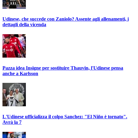
Udinese, che succede con Zaniolo? Assente agli allenamenti, i
dettagli della vicenda
Pazza idea Insigne per sostituire Thauvin, l'Udinese pensa
anche a Karlsson
L'Udinese ufficializza il colpo Sanchez: "El Niño è tornato".
Avrà la 7