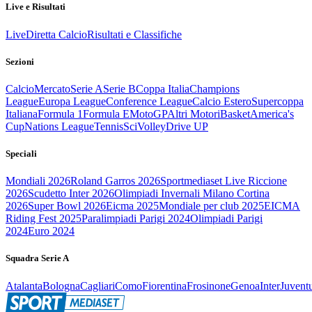
Live e Risultati
Live
Diretta Calcio
Risultati e Classifiche
Sezioni
Calcio
Mercato
Serie A
Serie B
Coppa Italia
Champions
League
Europa League
Conference League
Calcio Estero
Supercoppa
Italiana
Formula 1
Formula E
MotoGP
Altri Motori
Basket
America's
Cup
Nations League
Tennis
Sci
Volley
Drive UP
Speciali
Mondiali 2026
Roland Garros 2026
Sportmediaset Live Riccione
2026
Scudetto Inter 2026
Olimpiadi Invernali Milano Cortina
2026
Super Bowl 2026
Eicma 2025
Mondiale per club 2025
EICMA
Riding Fest 2025
Paralimpiadi Parigi 2024
Olimpiadi Parigi
2024
Euro 2024
Squadra Serie A
Atalanta
Bologna
Cagliari
Como
Fiorentina
Frosinone
Genoa
Inter
Juvent