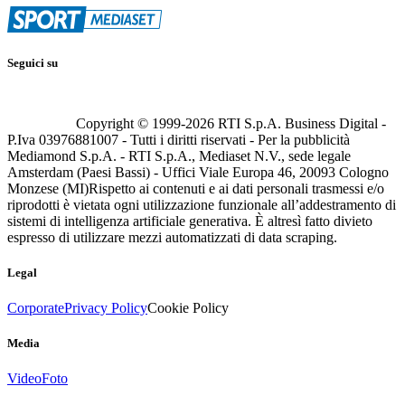
Seguici su
Copyright © 1999-
2026
RTI S.p.A. Business Digital -
P.Iva 03976881007 - Tutti i diritti riservati - Per la pubblicità
Mediamond S.p.A. - RTI S.p.A., Mediaset N.V., sede legale
Amsterdam (Paesi Bassi) - Uffici Viale Europa 46, 20093 Cologno
Monzese (MI)
Rispetto ai contenuti e ai dati personali trasmessi e/o
riprodotti è vietata ogni utilizzazione funzionale all’addestramento di
sistemi di intelligenza artificiale generativa. È altresì fatto divieto
espresso di utilizzare mezzi automatizzati di data scraping.
Legal
Corporate
Privacy Policy
Cookie Policy
Media
Video
Foto