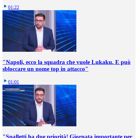
01:22
"Napoli, ecco la squadra che vuole Lukaku. E può
sbloccare un nome top in attacco"
01:01
"Spalletti ha due priorità! Giornata importante per