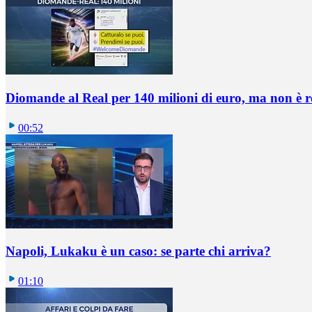
Diomande al Real per 140 milioni di euro, ma non è 
00:52
Napoli, Lukaku è un caso: se parte chi arriva?
01:10