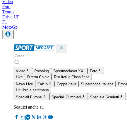
Video
Foto
Tennis
Drive UP
F1
MotoGp
Video
Pressing
Sportmediaset XXL
Foto
Live
Diretta Calcio
Risultati e Classifiche
News Live
Calcio
Coppa Italia
Supercoppa Italiana
Proba
Un libro a settimana
Speciali Europei
Speciali Olimpiadi
Speciale Scudetti
Seguici anche su