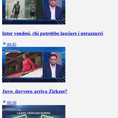
Inter vendesi, chi potrebbe lasciare i nerazzurri
00:45
Juve, davvero arriva Zirkzee?
00:30