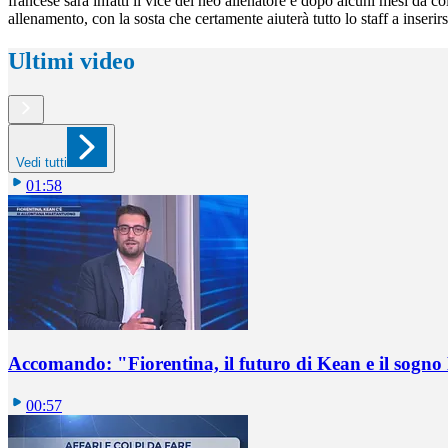
francese sarà infatti il vice del neo allenatore e dopo alcuni mesi da c
allenamento, con la sosta che certamente aiuterà tutto lo staff a inserirs
Ultimi video
Vedi tutti
01:58
Accomando: "Fiorentina, il futuro di Kean e il sog
00:57