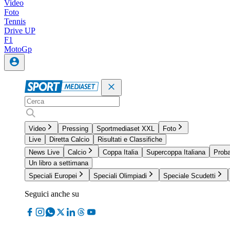
Video
Foto
Tennis
Drive UP
F1
MotoGp
Video
Pressing
Sportmediaset XXL
Foto
Live
Diretta Calcio
Risultati e Classifiche
News Live
Calcio
Coppa Italia
Supercoppa Italiana
Proba
Un libro a settimana
Speciali Europei
Speciali Olimpiadi
Speciale Scudetti
Seguici anche su