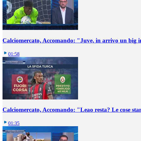
Calciomercato, Accomando: "Juve, in arrivo un big i
01:58
Calciomercato, Accomando: "Leao resta? Le cose st
01:35