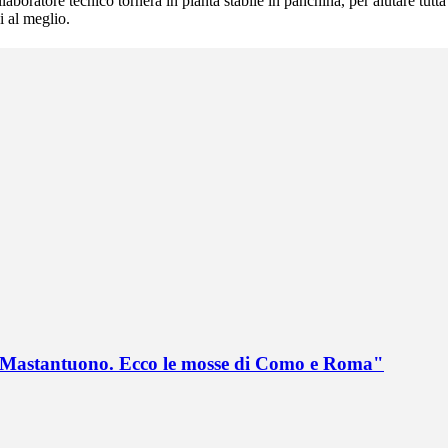
ollaboratore tecnico tornerà in pianta stabile in panchina, per aiutare tu
i al meglio.
no Mastantuono. Ecco le mosse di Como e Roma"