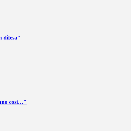
n difesa"
anno così…"