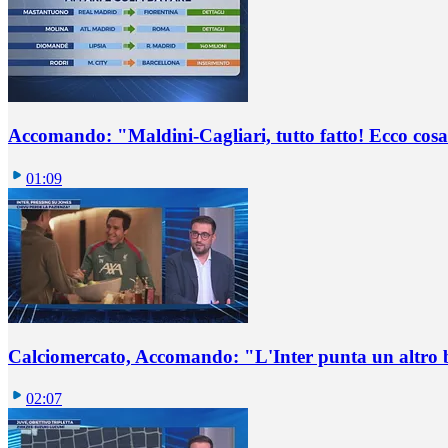
Accomando: "Maldini-Cagliari, tutto fatto! Ecco cosa
01:09
Calciomercato, Accomando: "L'Inter punta un altro 
02:07