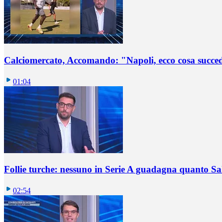
Calciomercato, Accomando: "Napoli, ecco cosa succ
01:04
Follie turche: nessuno in Serie A guadagna quanto S
02:54