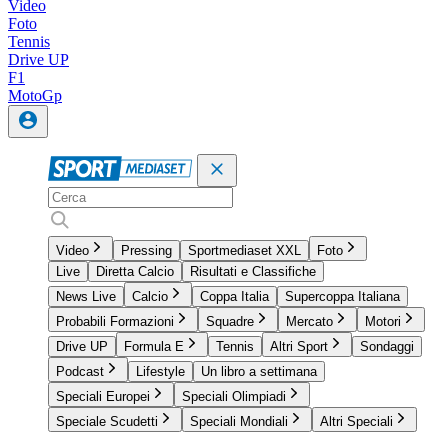
Video
Foto
Tennis
Drive UP
F1
MotoGp
Video
Pressing
Sportmediaset XXL
Foto
Live
Diretta Calcio
Risultati e Classifiche
News Live
Calcio
Coppa Italia
Supercoppa Italiana
Probabili Formazioni
Squadre
Mercato
Motori
Drive UP
Formula E
Tennis
Altri Sport
Sondaggi
Podcast
Lifestyle
Un libro a settimana
Speciali Europei
Speciali Olimpiadi
Speciale Scudetti
Speciali Mondiali
Altri Speciali