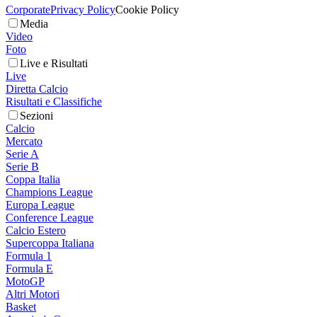
Corporate
Privacy Policy
Cookie Policy
Media
Video
Foto
Live e Risultati
Live
Diretta Calcio
Risultati e Classifiche
Sezioni
Calcio
Mercato
Serie A
Serie B
Coppa Italia
Champions League
Europa League
Conference League
Calcio Estero
Supercoppa Italiana
Formula 1
Formula E
MotoGP
Altri Motori
Basket