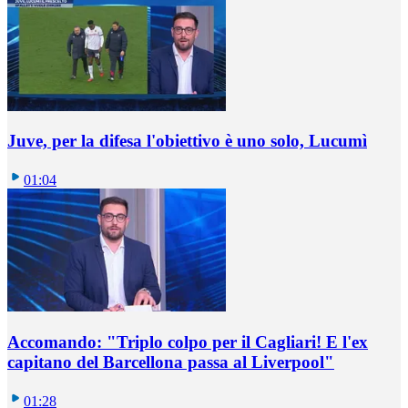
Juve, per la difesa l'obiettivo è uno solo, Lucumì
01:04
Accomando: "Triplo colpo per il Cagliari! E l'ex
capitano del Barcellona passa al Liverpool"
01:28