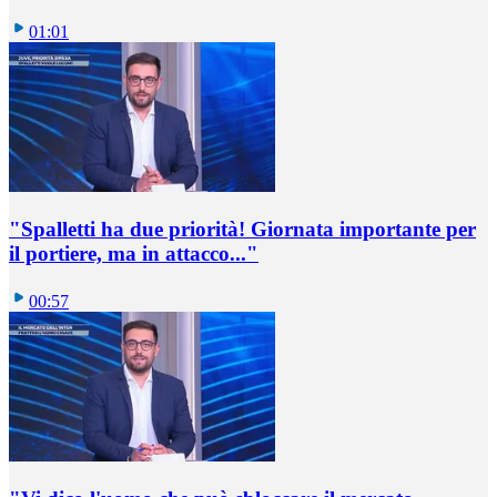
01:01
"Spalletti ha due priorità! Giornata importante per
il portiere, ma in attacco..."
00:57