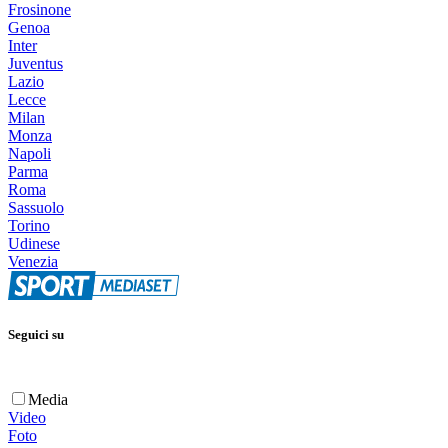
Frosinone
Genoa
Inter
Juventus
Lazio
Lecce
Milan
Monza
Napoli
Parma
Roma
Sassuolo
Torino
Udinese
Venezia
Seguici su
Media
Video
Foto