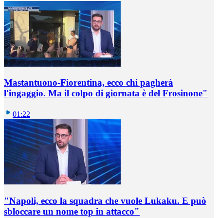
Mastantuono-Fiorentina, ecco chi pagherà
l'ingaggio. Ma il colpo di giornata è del Frosinone"
01:22
"Napoli, ecco la squadra che vuole Lukaku. E può
sbloccare un nome top in attacco"