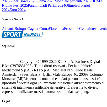
2026
Super Bowl 2026
Eicma 2025
Mondiale per club 2025
EICMA
Riding Fest 2025
Paralimpiadi Parigi 2024
Olimpiadi Parigi
2024
Euro 2024
Squadra Serie A
Atalanta
Bologna
Cagliari
Como
Fiorentina
Frosinone
Genoa
Inter
Juvent
Seguici su
Copyright © 1999-
2026
RTI S.p.A. Business Digital -
P.Iva 03976881007 - Tutti i diritti riservati - Per la pubblicità
Mediamond S.p.A. - RTI S.p.A., Mediaset N.V., sede legale
Amsterdam (Paesi Bassi) - Uffici Viale Europa 46, 20093 Cologno
Monzese (MI)
Rispetto ai contenuti e ai dati personali trasmessi e/o
riprodotti è vietata ogni utilizzazione funzionale all’addestramento di
sistemi di intelligenza artificiale generativa. È altresì fatto divieto
espresso di utilizzare mezzi automatizzati di data scraping.
Legal