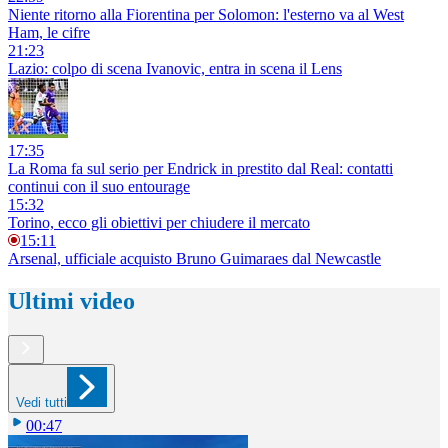
Niente ritorno alla Fiorentina per Solomon: l'esterno va al West
Ham, le cifre
21:23
Lazio: colpo di scena Ivanovic, entra in scena il Lens
17:35
La Roma fa sul serio per Endrick in prestito dal Real: contatti
continui con il suo entourage
15:32
Torino, ecco gli obiettivi per chiudere il mercato
15:11
Arsenal, ufficiale acquisto Bruno Guimaraes dal Newcastle
Ultimi video
Vedi tutti
00:47