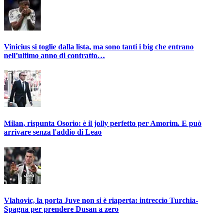
Vinicius si toglie dalla lista, ma sono tanti i big che entrano
nell’ultimo anno di contratto…
Milan, rispunta Osorio: è il jolly perfetto per Amorim. E può
arrivare senza l'addio di Leao
Vlahovic, la porta Juve non si è riaperta: intreccio Turchia-
Spagna per prendere Dusan a zero