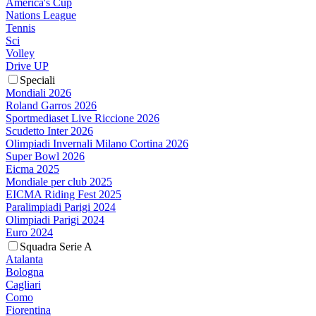
America's Cup
Nations League
Tennis
Sci
Volley
Drive UP
Speciali
Mondiali 2026
Roland Garros 2026
Sportmediaset Live Riccione 2026
Scudetto Inter 2026
Olimpiadi Invernali Milano Cortina 2026
Super Bowl 2026
Eicma 2025
Mondiale per club 2025
EICMA Riding Fest 2025
Paralimpiadi Parigi 2024
Olimpiadi Parigi 2024
Euro 2024
Squadra Serie A
Atalanta
Bologna
Cagliari
Como
Fiorentina