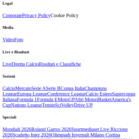
Legal
Corporate
Privacy Policy
Cookie Policy
Media
Video
Foto
Live e Risultati
Live
Diretta Calcio
Risultati e Classifiche
Sezioni
Calcio
Mercato
Serie A
Serie B
Coppa Italia
Champions
League
Europa League
Conference League
Calcio Estero
Supercoppa
Italiana
Formula 1
Formula E
MotoGP
Altri Motori
Basket
America's
Cup
Nations League
Tennis
Sci
Volley
Drive UP
Speciali
Mondiali 2026
Roland Garros 2026
Sportmediaset Live Riccione
2026
Scudetto Inter 2026
Olimpiadi Invernali Milano Cortina