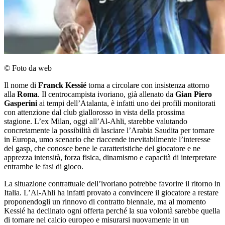
© Foto da web
Il nome di
Franck Kessié
torna a circolare con insistenza attorno
alla
Roma
. Il centrocampista ivoriano, già allenato da
Gian Piero
Gasperini
ai tempi dell’Atalanta, è infatti uno dei profili monitorati
con attenzione dal club giallorosso in vista della prossima
stagione. L’ex Milan, oggi all’Al-Ahli, starebbe valutando
concretamente la possibilità di lasciare l’Arabia Saudita per tornare
in Europa, umo scenario che riaccende inevitabilmente l’interesse
del gasp, che conosce bene le caratteristiche del giocatore e ne
apprezza intensità, forza fisica, dinamismo e capacità di interpretare
entrambe le fasi di gioco.
La situazione contrattuale dell’ivoriano potrebbe favorire il ritorno in
Italia. L’Al-Ahli ha infatti provato a convincere il giocatore a restare
proponendogli un rinnovo di contratto biennale, ma al momento
Kessié ha declinato ogni offerta perché la sua volontà sarebbe quella
di tornare nel calcio europeo e misurarsi nuovamente in un