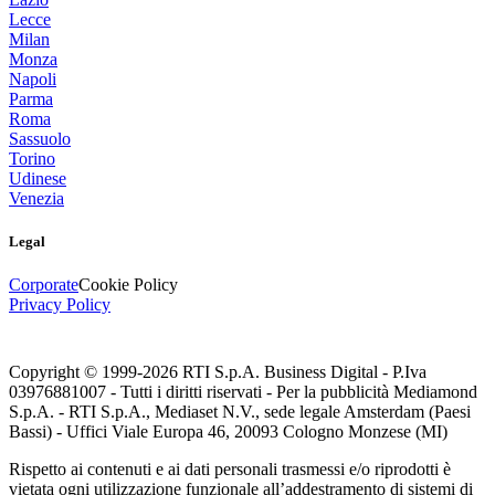
Lecce
Milan
Monza
Napoli
Parma
Roma
Sassuolo
Torino
Udinese
Venezia
Legal
Corporate
Cookie Policy
Privacy Policy
Copyright © 1999-
2026
RTI S.p.A. Business Digital - P.Iva
03976881007 - Tutti i diritti riservati - Per la pubblicità Mediamond
S.p.A. - RTI S.p.A., Mediaset N.V., sede legale Amsterdam (Paesi
Bassi) - Uffici Viale Europa 46, 20093 Cologno Monzese (MI)
Rispetto ai contenuti e ai dati personali trasmessi e/o riprodotti è
vietata ogni utilizzazione funzionale all’addestramento di sistemi di