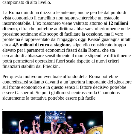
campionato di alto livello.
La Roma quindi ha drizzato le antenne, anche perché dal punto di
vista economico il cartellino non rappresenterebbe un ostacolo
insormontabile. L’ex rossonero viene valutato attorno ai
12 milioni
di euro
, cifra che potrebbe addirittura abbassarsi ulteriormente nelle
prossime settimane allo scopo di facilitare la cessione, ma il vero
problema è rappresentato dall’ingaggio: oggi Kessié guadagna infatti
circa
4,5 milioni di euro a stagione,
stipendio considerato troppo
elevato per i parametri economici fissati dalla Roma, che sta
cercando di abbassare sensibilmente il monte stipendi e difficilmente
potrà permettersi operazioni fuori scala rispetto ai nuovi criteri
finanziari stabiliti dai Friedkin.
Per questo motivo un eventuale affondo della Roma potrebbe
concretizzarsi soltanto davanti a un’apertura importante del giocatore
sul fronte economico e in questo senso il fattore decisivo potrebbe
essere Gasperini. Se poi i giallorossi centrassero la Champions
sicuramente la trattativa potrebbe essere più facile.