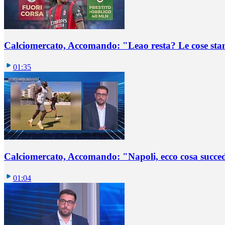
Calciomercato, Accomando: "Leao resta? Le cose st
01:35
Calciomercato, Accomando: "Napoli, ecco cosa succ
01:04