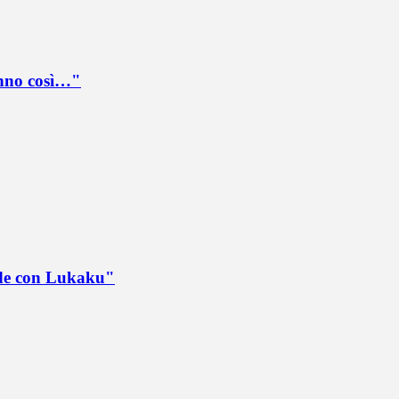
anno così…"
ede con Lukaku"