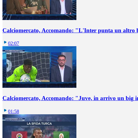
Calciomercato, Accomando: "L'Inter punta un altro 
02:07
Calciomercato, Accomando: "Juve, in arrivo un big i
01:58