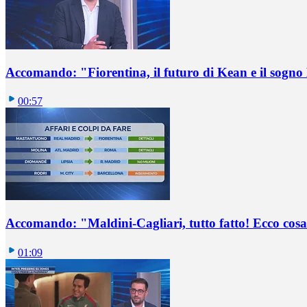
Accomando: "Fiorentina, il futuro di Kean e il sog
00:57
Accomando: "Maldini-Cagliari, tutto fatto! Ecco cosa
01:09