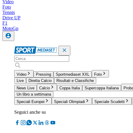
Video
Foto
Tennis
Drive UP
F1
MotoGp
Video
Pressing
Sportmediaset XXL
Foto
Live
Diretta Calcio
Risultati e Classifiche
News Live
Calcio
Coppa Italia
Supercoppa Italiana
Proba
Un libro a settimana
Speciali Europei
Speciali Olimpiadi
Speciale Scudetti
Seguici anche su