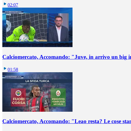
02:07
Calciomercato, Accomando: "Juve, in arrivo un big i
01:58
Calciomercato, Accomando: "Leao resta? Le cose st