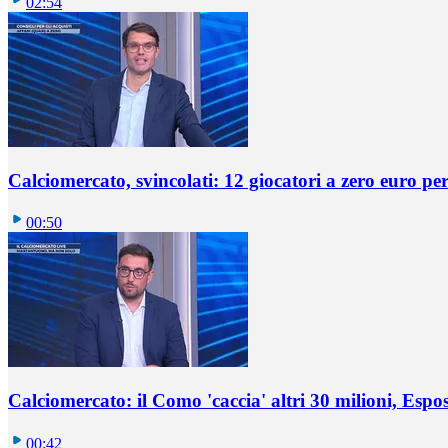
02:54
Calciomercato, svincolati: 12 giocatori a zero euro pe
00:50
Calciomercato: il Como 'caccia' altri 30 milioni, Espos
00:42