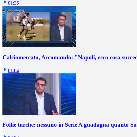
01:35
Calciomercato, Accomando: "Napoli, ecco cosa succ
01:04
Follie turche: nessuno in Serie A guadagna quanto S