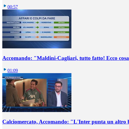
00:57
Accomando: "Maldini-Cagliari, tutto fatto! Ecco cosa
01:09
Calciomercato, Accomando: "L'Inter punta un altro 