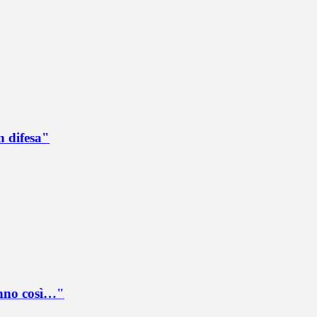
n difesa"
anno così…"