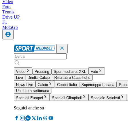
Video
Foto
Tennis
Drive UP
F1
MotoGp
Video
Pressing
Sportmediaset XXL
Foto
Live
Diretta Calcio
Risultati e Classifiche
News Live
Calcio
Coppa Italia
Supercoppa Italiana
Proba
Un libro a settimana
Speciali Europei
Speciali Olimpiadi
Speciale Scudetti
Seguici anche su