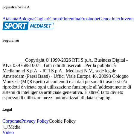
Squadra Serie A
Atalanta
Bologna
Cagliari
Como
Fiorentina
Frosinone
Genoa
Inter
Juvent
Seguici su
Copyright © 1999-
2026
RTI S.p.A. Business Digital -
P.Iva 03976881007 - Tutti i diritti riservati - Per la pubblicità
Mediamond S.p.A. - RTI S.p.A., Mediaset N.V., sede legale
Amsterdam (Paesi Bassi) - Uffici Viale Europa 46, 20093 Cologno
Monzese (MI)
Rispetto ai contenuti e ai dati personali trasmessi e/o
riprodotti è vietata ogni utilizzazione funzionale all’addestramento di
sistemi di intelligenza artificiale generativa. È altresì fatto divieto
espresso di utilizzare mezzi automatizzati di data scraping.
Legal
Corporate
Privacy Policy
Cookie Policy
Media
Video