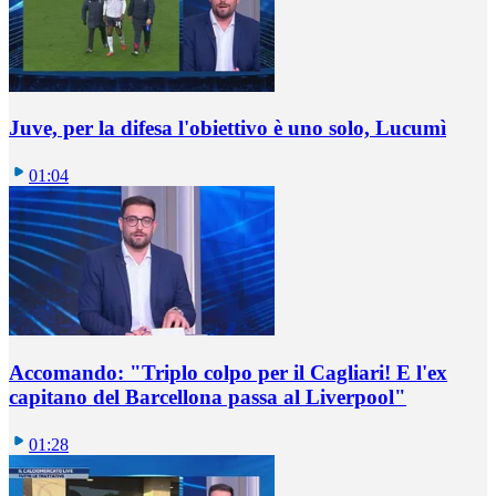
Juve, per la difesa l'obiettivo è uno solo, Lucumì
01:04
Accomando: "Triplo colpo per il Cagliari! E l'ex
capitano del Barcellona passa al Liverpool"
01:28