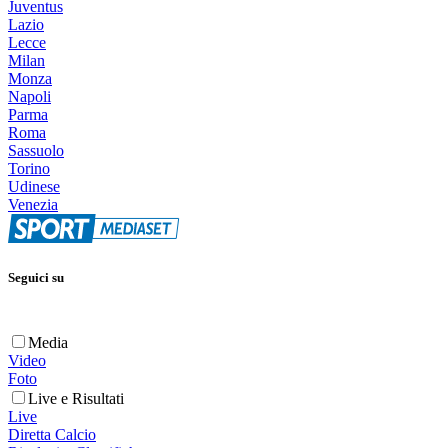
Juventus
Lazio
Lecce
Milan
Monza
Napoli
Parma
Roma
Sassuolo
Torino
Udinese
Venezia
Seguici su
Media
Video
Foto
Live e Risultati
Live
Diretta Calcio