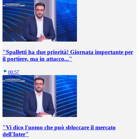
"Spalletti ha due priorità! Giornata importante per
il portiere, ma in attacco..."
00:57
"Vi dico l'uomo che può sbloccare il mercato
dell'Inter"