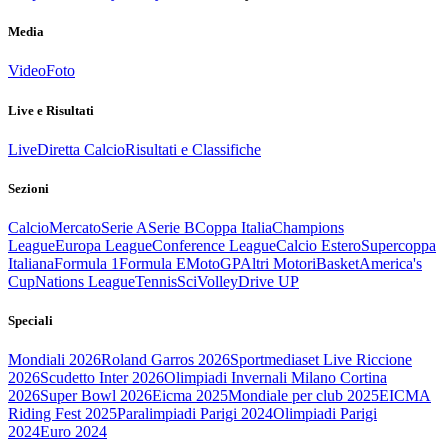
Media
Video
Foto
Live e Risultati
Live
Diretta Calcio
Risultati e Classifiche
Sezioni
Calcio
Mercato
Serie A
Serie B
Coppa Italia
Champions
League
Europa League
Conference League
Calcio Estero
Supercoppa
Italiana
Formula 1
Formula E
MotoGP
Altri Motori
Basket
America's
Cup
Nations League
Tennis
Sci
Volley
Drive UP
Speciali
Mondiali 2026
Roland Garros 2026
Sportmediaset Live Riccione
2026
Scudetto Inter 2026
Olimpiadi Invernali Milano Cortina
2026
Super Bowl 2026
Eicma 2025
Mondiale per club 2025
EICMA
Riding Fest 2025
Paralimpiadi Parigi 2024
Olimpiadi Parigi
2024
Euro 2024