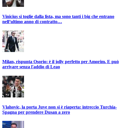
Vinicius si toglie dalla lista, ma sono tanti i big che entrano
nell’ultimo anno di contratto…
Milan, rispunta Osorio: è il jolly perfetto per Amorim. E può
arrivare senza l'addio di Leao
Vlahovic, la porta Juve non si è riaperta: intreccio Turchia-
Spagna per prendere Dusan a zero