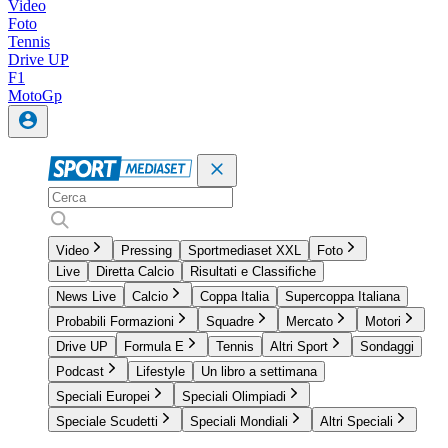
Video
Foto
Tennis
Drive UP
F1
MotoGp
Video
Pressing
Sportmediaset XXL
Foto
Live
Diretta Calcio
Risultati e Classifiche
News Live
Calcio
Coppa Italia
Supercoppa Italiana
Probabili Formazioni
Squadre
Mercato
Motori
Drive UP
Formula E
Tennis
Altri Sport
Sondaggi
Podcast
Lifestyle
Un libro a settimana
Speciali Europei
Speciali Olimpiadi
Speciale Scudetti
Speciali Mondiali
Altri Speciali