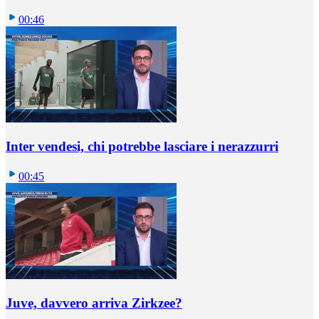
00:46
Inter vendesi, chi potrebbe lasciare i nerazzurri
00:45
Juve, davvero arriva Zirkzee?