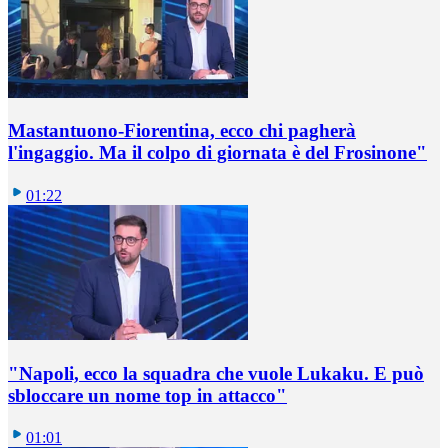
Mastantuono-Fiorentina, ecco chi pagherà
l'ingaggio. Ma il colpo di giornata è del Frosinone"
01:22
"Napoli, ecco la squadra che vuole Lukaku. E può
sbloccare un nome top in attacco"
01:01