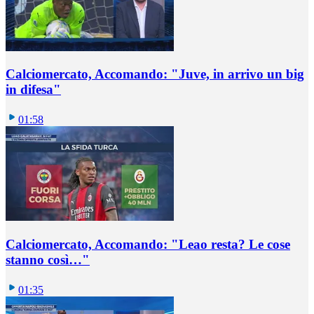
Calciomercato, Accomando: "Juve, in arrivo un big
in difesa"
01:58
Calciomercato, Accomando: "Leao resta? Le cose
stanno così…"
01:35