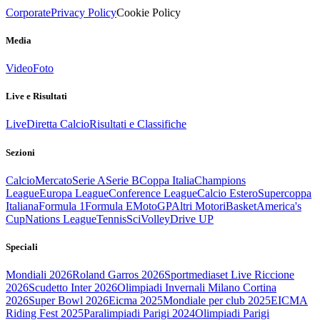
Corporate
Privacy Policy
Cookie Policy
Media
Video
Foto
Live e Risultati
Live
Diretta Calcio
Risultati e Classifiche
Sezioni
Calcio
Mercato
Serie A
Serie B
Coppa Italia
Champions
League
Europa League
Conference League
Calcio Estero
Supercoppa
Italiana
Formula 1
Formula E
MotoGP
Altri Motori
Basket
America's
Cup
Nations League
Tennis
Sci
Volley
Drive UP
Speciali
Mondiali 2026
Roland Garros 2026
Sportmediaset Live Riccione
2026
Scudetto Inter 2026
Olimpiadi Invernali Milano Cortina
2026
Super Bowl 2026
Eicma 2025
Mondiale per club 2025
EICMA
Riding Fest 2025
Paralimpiadi Parigi 2024
Olimpiadi Parigi