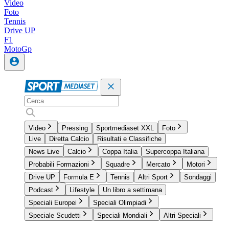
Video
Foto
Tennis
Drive UP
F1
MotoGp
Video
Pressing
Sportmediaset XXL
Foto
Live
Diretta Calcio
Risultati e Classifiche
News Live
Calcio
Coppa Italia
Supercoppa Italiana
Probabili Formazioni
Squadre
Mercato
Motori
Drive UP
Formula E
Tennis
Altri Sport
Sondaggi
Podcast
Lifestyle
Un libro a settimana
Speciali Europei
Speciali Olimpiadi
Speciale Scudetti
Speciali Mondiali
Altri Speciali