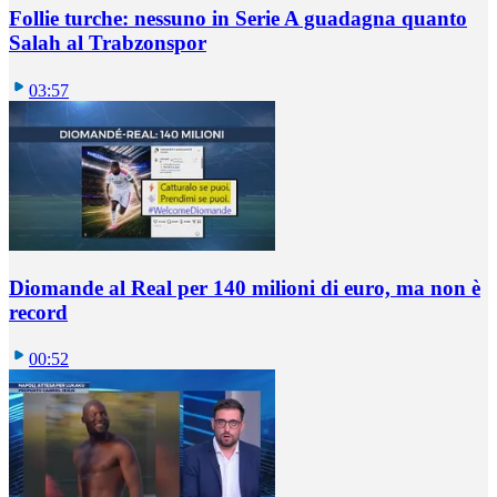
Follie turche: nessuno in Serie A guadagna quanto
Salah al Trabzonspor
03:57
Diomande al Real per 140 milioni di euro, ma non è
record
00:52