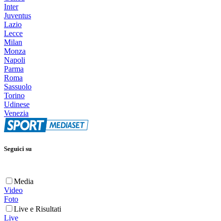
Inter
Juventus
Lazio
Lecce
Milan
Monza
Napoli
Parma
Roma
Sassuolo
Torino
Udinese
Venezia
Seguici su
Media
Video
Foto
Live e Risultati
Live