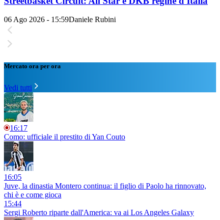
Streetbasket Circuit: All Star e DKB regine d'Italia
06 Ago 2026 - 15:59
Daniele Rubini
Mercato ora per ora
Vedi tutti
16:17
Como: ufficiale il prestito di Yan Couto
16:05
Juve, la dinastia Montero continua: il figlio di Paolo ha rinnovato,
chi è e come gioca
15:44
Sergi Roberto riparte dall'America: va ai Los Angeles Galaxy