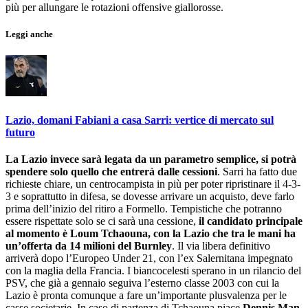
più per allungare le rotazioni offensive giallorosse.
Leggi anche
Lazio, domani Fabiani a casa Sarri: vertice di mercato sul
futuro
La Lazio invece sarà legata da un parametro semplice, si potrà
spendere solo quello che entrerà dalle cessioni
. Sarri ha fatto due
richieste chiare, un centrocampista in più per poter ripristinare il 4-3-
3 e soprattutto in difesa, se dovesse arrivare un acquisto, deve farlo
prima dell’inizio del ritiro a Formello. Tempistiche che potranno
essere rispettate solo se ci sarà una cessione,
il candidato principale
al momento è Loum Tchaouna, con la Lazio che tra le mani ha
un’offerta da 14 milioni del Burnley
. Il via libera definitivo
arriverà dopo l’Europeo Under 21, con l’ex Salernitana impegnato
con la maglia della Francia. I biancocelesti sperano in un rilancio del
PSV, che già a gennaio seguiva l’esterno classe 2003 con cui la
Lazio è pronta comunque a fare un’importante plusvalenza per le
casse societarie. In caso di partenza di Tchaouna piace
Dennis Man
,