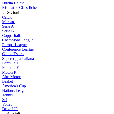
Diretta Calcio
Risultati e Classifiche
Sezioni
Calcio
Mercato
Serie A
Serie B
Coppa Italia
Champions League
Europa League
Conference League
Calcio Estero
Supercoppa Italiana
Formula 1
Formula E
MotoGP
Altri Motori
Basket
America's Cup
Nations League
Tennis
Sci
Volley
Drive UP
Speciali