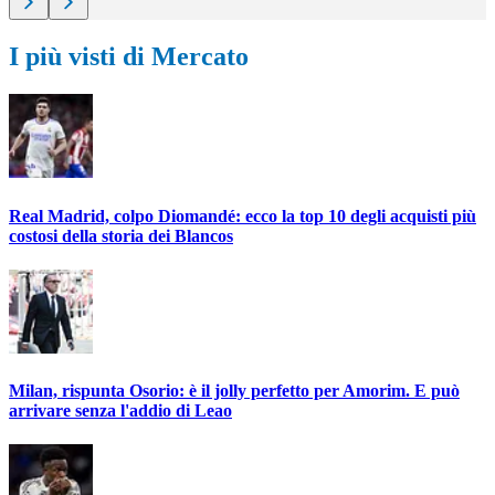
I più visti di Mercato
Real Madrid, colpo Diomandé: ecco la top 10 degli acquisti più
costosi della storia dei Blancos
Milan, rispunta Osorio: è il jolly perfetto per Amorim. E può
arrivare senza l'addio di Leao