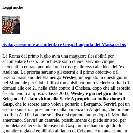
Leggi anche
Svilar, cessioni e accontentare Gasp: l’agenda del Massara-bis
La Roma dal primo luglio avrà una maggiore flessibilità per
accontentare Gasp. Le richieste sono chiare, servono cinque
elementi in entrata per adattare la rosa giallorossa alle idee dell’ex
Atalanta. La priorità saranno gli esterni e il primo obiettivo è il
terzino brasiliano del Flamengo
Wesley
, impegnato in questi giorni
nel Mondiale per Club. I tifosi romanisti potranno vederlo su Italia 1
domani alle ore 21 nella sfida contro il Chelsea, dopo che all’esordio
è stato tenuto a riposo. Classe 2003,
Wesley è già nel giro della
Seleçao ed è stato vicino alla Serie A proprio su indicazione di
Gasp
, che lo scorso anno voleva portarlo a Bergamo. Servirà poi un
esterno sinistro a prescindere dalla partenza di Angelino, che rimane
in orbita Al Hilal anche se i discorsi riprenderanno dopo il Mondiale
americano. Servirà un centrale, possibilmente di piede sinistro, per
completare il terzetto difensivo di Gasp, un mediano in grado di
garantire regia ed equilibrio al fianco di Cristante e un attaccante in