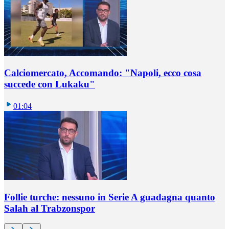
Calciomercato, Accomando: "Napoli, ecco cosa
succede con Lukaku"
01:04
Follie turche: nessuno in Serie A guadagna quanto
Salah al Trabzonspor