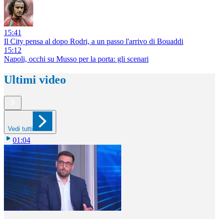
15:41
Il City pensa al dopo Rodri, a un passo l'arrivo di Bouaddi
15:12
Napoli, occhi su Musso per la porta: gli scenari
Ultimi video
Vedi tutti
01:04