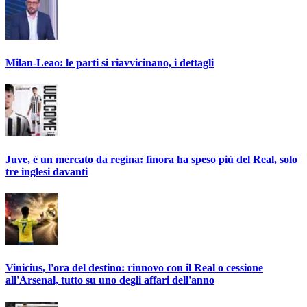
Milan-Leao: le parti si riavvicinano, i dettagli
Juve, è un mercato da regina: finora ha speso più del Real, solo
tre inglesi davanti
Vinicius, l'ora del destino: rinnovo con il Real o cessione
all'Arsenal, tutto su uno degli affari dell'anno