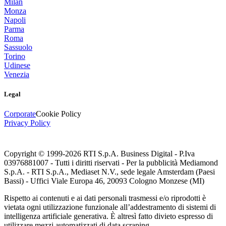
Milan
Monza
Napoli
Parma
Roma
Sassuolo
Torino
Udinese
Venezia
Legal
Corporate
Cookie Policy
Privacy Policy
Copyright © 1999-
2026
RTI S.p.A. Business Digital - P.Iva
03976881007 - Tutti i diritti riservati - Per la pubblicità Mediamond
S.p.A. - RTI S.p.A., Mediaset N.V., sede legale Amsterdam (Paesi
Bassi) - Uffici Viale Europa 46, 20093 Cologno Monzese (MI)
Rispetto ai contenuti e ai dati personali trasmessi e/o riprodotti è
vietata ogni utilizzazione funzionale all’addestramento di sistemi di
intelligenza artificiale generativa. È altresì fatto divieto espresso di
utilizzare mezzi automatizzati di data scraping.