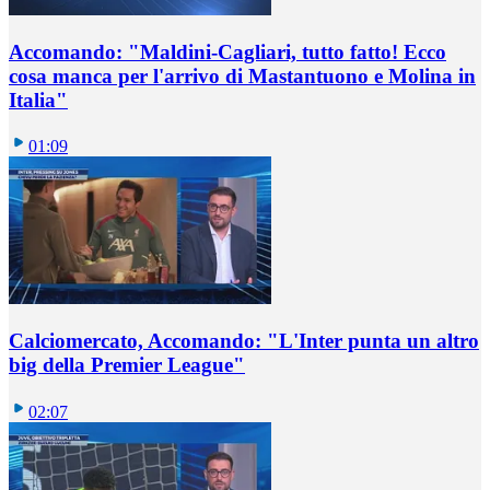
Accomando: "Maldini-Cagliari, tutto fatto! Ecco
cosa manca per l'arrivo di Mastantuono e Molina in
Italia"
01:09
Calciomercato, Accomando: "L'Inter punta un altro
big della Premier League"
02:07