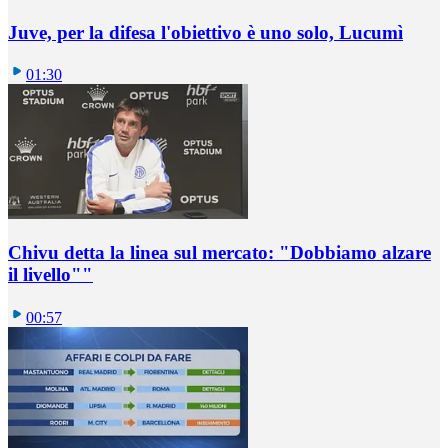
Juve, per la difesa l'obiettivo è uno solo, Lucumì
01:30
Chivu detta la linea sul mercato: "Dobbiamo alzare
il livello""
00:57