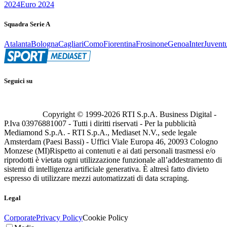
2024
Euro 2024
Squadra Serie A
Atalanta
Bologna
Cagliari
Como
Fiorentina
Frosinone
Genoa
Inter
Juvent
Seguici su
Copyright © 1999-
2026
RTI S.p.A. Business Digital -
P.Iva 03976881007 - Tutti i diritti riservati - Per la pubblicità
Mediamond S.p.A. - RTI S.p.A., Mediaset N.V., sede legale
Amsterdam (Paesi Bassi) - Uffici Viale Europa 46, 20093 Cologno
Monzese (MI)
Rispetto ai contenuti e ai dati personali trasmessi e/o
riprodotti è vietata ogni utilizzazione funzionale all’addestramento di
sistemi di intelligenza artificiale generativa. È altresì fatto divieto
espresso di utilizzare mezzi automatizzati di data scraping.
Legal
Corporate
Privacy Policy
Cookie Policy