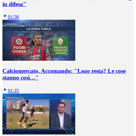
in difesa"
01:58
Calciomercato, Accomando: "Leao resta? Le cose
stanno così…"
01:35