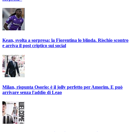
Kean, svolta a sorpresa: la Fiorentina lo blinda. Rischio scontro
e arriva il post criptico sui social
Milan, rispunta Osorio: è il jolly perfetto per Amorim. E può
arrivare senza l'addio di Leao