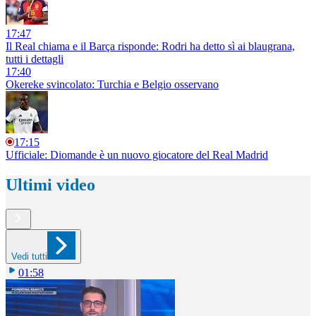
17:47
Il Real chiama e il Barça risponde: Rodri ha detto sì ai blaugrana,
tutti i dettagli
17:40
Okereke svincolato: Turchia e Belgio osservano
17:15
Ufficiale: Diomande è un nuovo giocatore del Real Madrid
Ultimi video
Vedi tutti
01:58