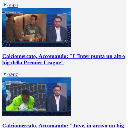
01:09
Calciomercato, Accomando: "L'Inter punta un altro
big della Premier League"
02:07
Calciomercato, Accomando: "Juve, in arrivo un big