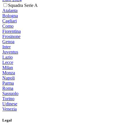
Squadra Serie A
Atalanta
Bologna
Cagliari
Como
Fiorentina
Frosinone
Genoa
Inter
Juventus
Lazio
Lecce
Milan
Monza
Napoli
Parma
Roma
Sassuolo
Torino
Udinese
Venezia
Legal