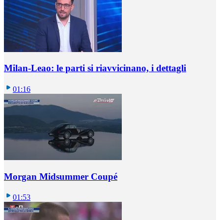
Milan-Leao: le parti si riavvicinano, i dettagli
01:16
Morgan Midsummer Coupé
01:53