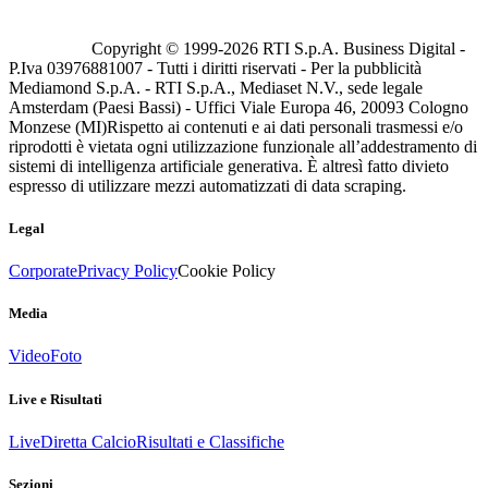
Copyright © 1999-
2026
RTI S.p.A. Business Digital -
P.Iva 03976881007 - Tutti i diritti riservati - Per la pubblicità
Mediamond S.p.A. - RTI S.p.A., Mediaset N.V., sede legale
Amsterdam (Paesi Bassi) - Uffici Viale Europa 46, 20093 Cologno
Monzese (MI)
Rispetto ai contenuti e ai dati personali trasmessi e/o
riprodotti è vietata ogni utilizzazione funzionale all’addestramento di
sistemi di intelligenza artificiale generativa. È altresì fatto divieto
espresso di utilizzare mezzi automatizzati di data scraping.
Legal
Corporate
Privacy Policy
Cookie Policy
Media
Video
Foto
Live e Risultati
Live
Diretta Calcio
Risultati e Classifiche
Sezioni