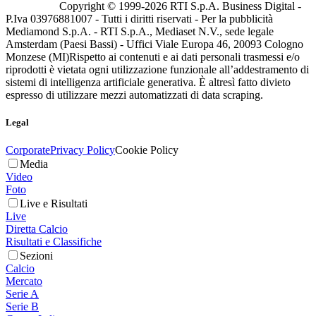
Copyright © 1999-
2026
RTI S.p.A. Business Digital -
P.Iva 03976881007 - Tutti i diritti riservati - Per la pubblicità
Mediamond S.p.A. - RTI S.p.A., Mediaset N.V., sede legale
Amsterdam (Paesi Bassi) - Uffici Viale Europa 46, 20093 Cologno
Monzese (MI)
Rispetto ai contenuti e ai dati personali trasmessi e/o
riprodotti è vietata ogni utilizzazione funzionale all’addestramento di
sistemi di intelligenza artificiale generativa. È altresì fatto divieto
espresso di utilizzare mezzi automatizzati di data scraping.
Legal
Corporate
Privacy Policy
Cookie Policy
Media
Video
Foto
Live e Risultati
Live
Diretta Calcio
Risultati e Classifiche
Sezioni
Calcio
Mercato
Serie A
Serie B