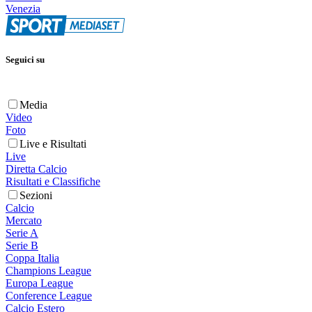
Venezia
Seguici su
Media
Video
Foto
Live e Risultati
Live
Diretta Calcio
Risultati e Classifiche
Sezioni
Calcio
Mercato
Serie A
Serie B
Coppa Italia
Champions League
Europa League
Conference League
Calcio Estero