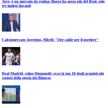
Juve, è un mercato da regina: finora ha speso più del Real, solo
tre inglesi davanti
Calciomercato Juventus, Miceli: "Ore calde per il portiere"
Real Madrid, colpo Diomandé: ecco la top 10 degli acquisti più
costosi della storia dei Blancos