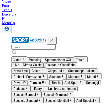
Video
Foto
Tennis
Drive UP
F1
MotoGp
Video
Pressing
Sportmediaset XXL
Foto
Live
Diretta Calcio
Risultati e Classifiche
News Live
Calcio
Coppa Italia
Supercoppa Italiana
Probabili Formazioni
Squadre
Mercato
Motori
Drive UP
Formula E
Tennis
Altri Sport
Sondaggi
Podcast
Lifestyle
Un libro a settimana
Speciali Europei
Speciali Olimpiadi
Speciale Scudetti
Speciali Mondiali
Altri Speciali