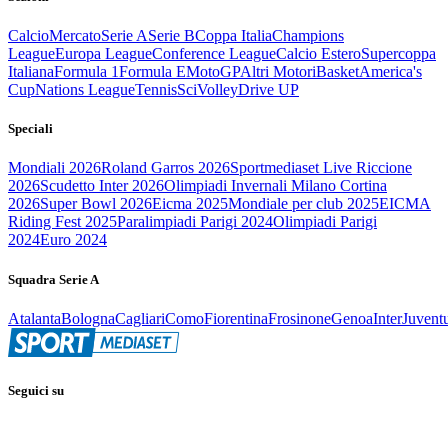
Calcio
Mercato
Serie A
Serie B
Coppa Italia
Champions
League
Europa League
Conference League
Calcio Estero
Supercoppa
Italiana
Formula 1
Formula E
MotoGP
Altri Motori
Basket
America's
Cup
Nations League
Tennis
Sci
Volley
Drive UP
Speciali
Mondiali 2026
Roland Garros 2026
Sportmediaset Live Riccione
2026
Scudetto Inter 2026
Olimpiadi Invernali Milano Cortina
2026
Super Bowl 2026
Eicma 2025
Mondiale per club 2025
EICMA
Riding Fest 2025
Paralimpiadi Parigi 2024
Olimpiadi Parigi
2024
Euro 2024
Squadra Serie A
Atalanta
Bologna
Cagliari
Como
Fiorentina
Frosinone
Genoa
Inter
Juvent
Seguici su