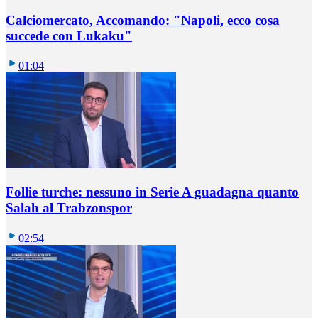
Calciomercato, Accomando: "Napoli, ecco cosa
succede con Lukaku"
01:04
Follie turche: nessuno in Serie A guadagna quanto
Salah al Trabzonspor
02:54