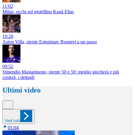
11:02
Milan, occhi sul gioiellino Kauã Elias
10:28
Aston Villa, niente Estupinan: Ruggeri a un passo
09:52
Stipendio Mastantuono, niente 50 e 50: meglio giocherà e più
costerà, i dettagli
Ultimi video
Vedi tutti
01:04