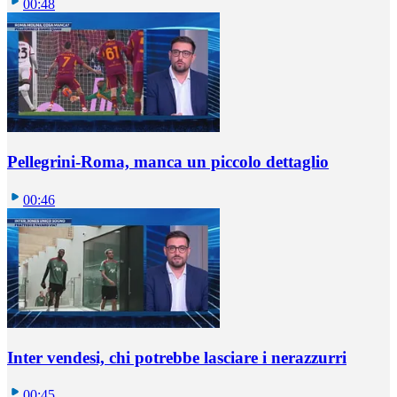
00:48
Pellegrini-Roma, manca un piccolo dettaglio
00:46
Inter vendesi, chi potrebbe lasciare i nerazzurri
00:45