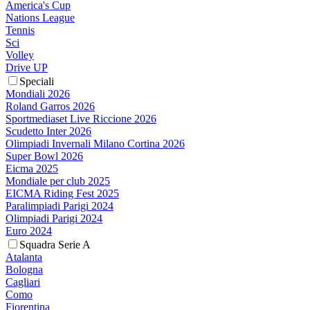
America's Cup
Nations League
Tennis
Sci
Volley
Drive UP
Speciali
Mondiali 2026
Roland Garros 2026
Sportmediaset Live Riccione 2026
Scudetto Inter 2026
Olimpiadi Invernali Milano Cortina 2026
Super Bowl 2026
Eicma 2025
Mondiale per club 2025
EICMA Riding Fest 2025
Paralimpiadi Parigi 2024
Olimpiadi Parigi 2024
Euro 2024
Squadra Serie A
Atalanta
Bologna
Cagliari
Como
Fiorentina