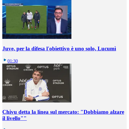
Juve, per la difesa l'obiettivo è uno solo, Lucumì
01:30
Chivu detta la linea sul mercato: "Dobbiamo alzare
il livello""