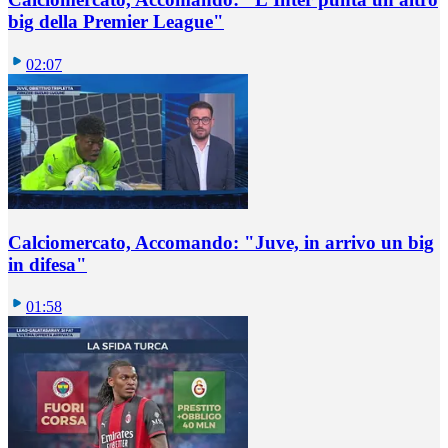
big della Premier League"
02:07
Calciomercato, Accomando: "Juve, in arrivo un big
in difesa"
01:58