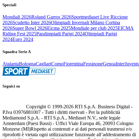
Speciali
Mondiali 2026
Roland Garros 2026
Sportmediaset Live Riccione
2026
Scudetto Inter 2026
Olimpiadi Invernali Milano Cortina
2026
Super Bowl 2026
Eicma 2025
Mondiale per club 2025
EICMA
Riding Fest 2025
Paralimpiadi Parigi 2024
Olimpiadi Parigi
2024
Euro 2024
Squadra Serie A
Atalanta
Bologna
Cagliari
Como
Fiorentina
Frosinone
Genoa
Inter
Juvent
Seguici su
Copyright © 1999-
2026
RTI S.p.A. Business Digital -
P.Iva 03976881007 - Tutti i diritti riservati - Per la pubblicità
Mediamond S.p.A. - RTI S.p.A., Mediaset N.V., sede legale
Amsterdam (Paesi Bassi) - Uffici Viale Europa 46, 20093 Cologno
Monzese (MI)
Rispetto ai contenuti e ai dati personali trasmessi e/o
riprodotti è vietata ogni utilizzazione funzionale all’addestramento di