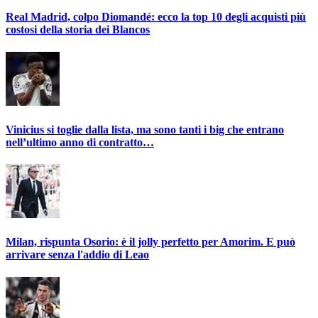
Real Madrid, colpo Diomandé: ecco la top 10 degli acquisti più
costosi della storia dei Blancos
Vinicius si toglie dalla lista, ma sono tanti i big che entrano
nell’ultimo anno di contratto…
Milan, rispunta Osorio: è il jolly perfetto per Amorim. E può
arrivare senza l'addio di Leao