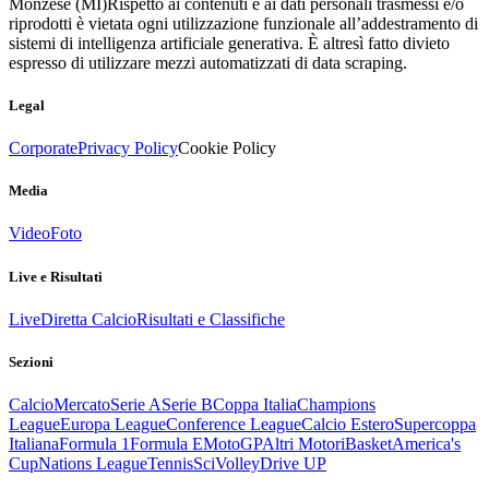
Monzese (MI)
Rispetto ai contenuti e ai dati personali trasmessi e/o
riprodotti è vietata ogni utilizzazione funzionale all’addestramento di
sistemi di intelligenza artificiale generativa. È altresì fatto divieto
espresso di utilizzare mezzi automatizzati di data scraping.
Legal
Corporate
Privacy Policy
Cookie Policy
Media
Video
Foto
Live e Risultati
Live
Diretta Calcio
Risultati e Classifiche
Sezioni
Calcio
Mercato
Serie A
Serie B
Coppa Italia
Champions
League
Europa League
Conference League
Calcio Estero
Supercoppa
Italiana
Formula 1
Formula E
MotoGP
Altri Motori
Basket
America's
Cup
Nations League
Tennis
Sci
Volley
Drive UP