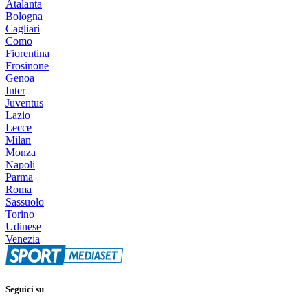
Atalanta
Bologna
Cagliari
Como
Fiorentina
Frosinone
Genoa
Inter
Juventus
Lazio
Lecce
Milan
Monza
Napoli
Parma
Roma
Sassuolo
Torino
Udinese
Venezia
Seguici su