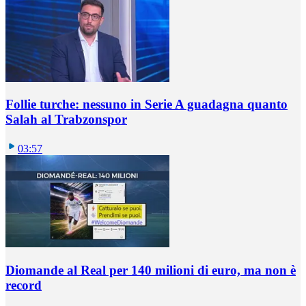
Follie turche: nessuno in Serie A guadagna quanto
Salah al Trabzonspor
03:57
Diomande al Real per 140 milioni di euro, ma non è
record