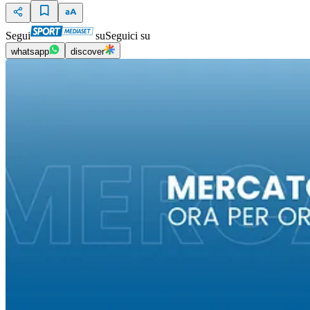
Segui
su
Seguici su
whatsapp
discover