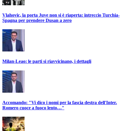
Vlahovic, la porta Juve non si è riaperta: intreccio Turchia-
Spagna per prendere Dusan a zero
Milan-Leao: le parti si riavvicinano, i dettagli
Accomando: "Vi dico i nomi per la fascia destra dell'Inter.
Romero cuoce a fuoco lento…"