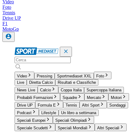
Video
Foto
Tennis
Drive UP
F1
MotoGp
Video
Pressing
Sportmediaset XXL
Foto
Live
Diretta Calcio
Risultati e Classifiche
News Live
Calcio
Coppa Italia
Supercoppa Italiana
Probabili Formazioni
Squadre
Mercato
Motori
Drive UP
Formula E
Tennis
Altri Sport
Sondaggi
Podcast
Lifestyle
Un libro a settimana
Speciali Europei
Speciali Olimpiadi
Speciale Scudetti
Speciali Mondiali
Altri Speciali