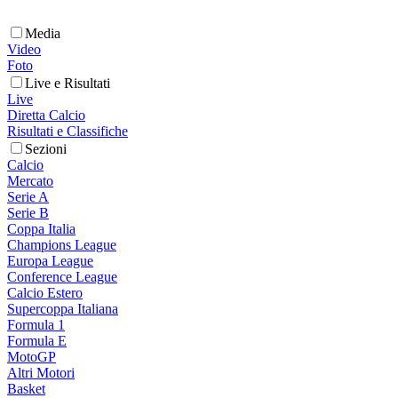
Media
Video
Foto
Live e Risultati
Live
Diretta Calcio
Risultati e Classifiche
Sezioni
Calcio
Mercato
Serie A
Serie B
Coppa Italia
Champions League
Europa League
Conference League
Calcio Estero
Supercoppa Italiana
Formula 1
Formula E
MotoGP
Altri Motori
Basket