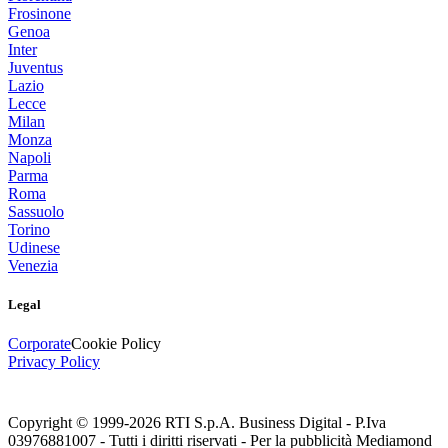
Frosinone
Genoa
Inter
Juventus
Lazio
Lecce
Milan
Monza
Napoli
Parma
Roma
Sassuolo
Torino
Udinese
Venezia
Legal
Corporate
Cookie Policy
Privacy Policy
Copyright © 1999-
2026
RTI S.p.A. Business Digital - P.Iva
03976881007 - Tutti i diritti riservati - Per la pubblicità Mediamond