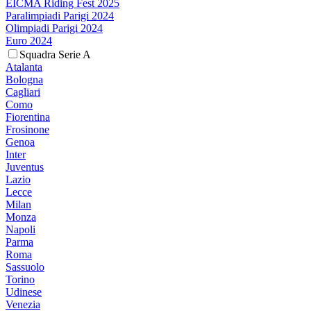
EICMA Riding Fest 2025
Paralimpiadi Parigi 2024
Olimpiadi Parigi 2024
Euro 2024
Squadra Serie A
Atalanta
Bologna
Cagliari
Como
Fiorentina
Frosinone
Genoa
Inter
Juventus
Lazio
Lecce
Milan
Monza
Napoli
Parma
Roma
Sassuolo
Torino
Udinese
Venezia