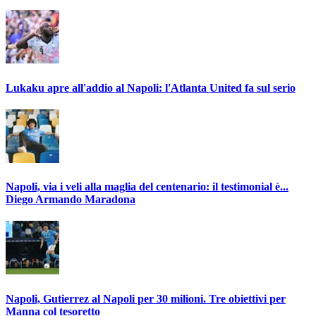
Lukaku apre all'addio al Napoli: l'Atlanta United fa sul serio
Napoli, via i veli alla maglia del centenario: il testimonial è...
Diego Armando Maradona
Napoli, Gutierrez al Napoli per 30 milioni. Tre obiettivi per
Manna col tesoretto