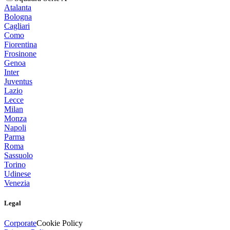
Atalanta
Bologna
Cagliari
Como
Fiorentina
Frosinone
Genoa
Inter
Juventus
Lazio
Lecce
Milan
Monza
Napoli
Parma
Roma
Sassuolo
Torino
Udinese
Venezia
Legal
Corporate
Cookie Policy