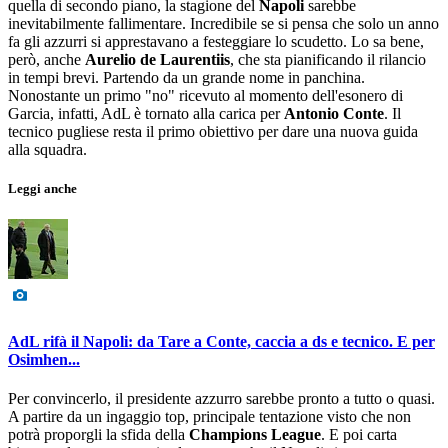
quella di secondo piano, la stagione del
Napoli
sarebbe
inevitabilmente fallimentare. Incredibile se si pensa che solo un anno
fa gli azzurri si apprestavano a festeggiare lo scudetto. Lo sa bene,
però, anche
Aurelio de Laurentiis
, che sta pianificando il rilancio
in tempi brevi. Partendo da un grande nome in panchina.
Nonostante un primo "no" ricevuto al momento dell'esonero di
Garcia, infatti, AdL è tornato alla carica per
Antonio Conte
. Il
tecnico pugliese resta il primo obiettivo per dare una nuova guida
alla squadra.
Leggi anche
AdL rifà il Napoli: da Tare a Conte, caccia a ds e tecnico. E per
Osimhen...
Per convincerlo, il presidente azzurro sarebbe pronto a tutto o quasi.
A partire da un ingaggio top, principale tentazione visto che non
potrà proporgli la sfida della
Champions League
. E poi carta