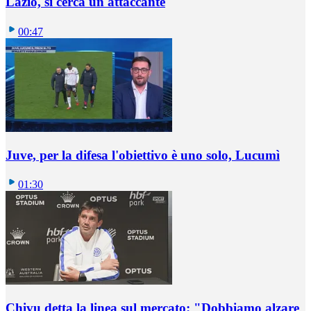
Lazio, si cerca un attaccante
00:47
Juve, per la difesa l'obiettivo è uno solo, Lucumì
01:30
Chivu detta la linea sul mercato: "Dobbiamo alzare