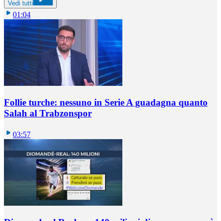
Vedi tutti
01:04
Follie turche: nessuno in Serie A guadagna quanto
Salah al Trabzonspor
03:57