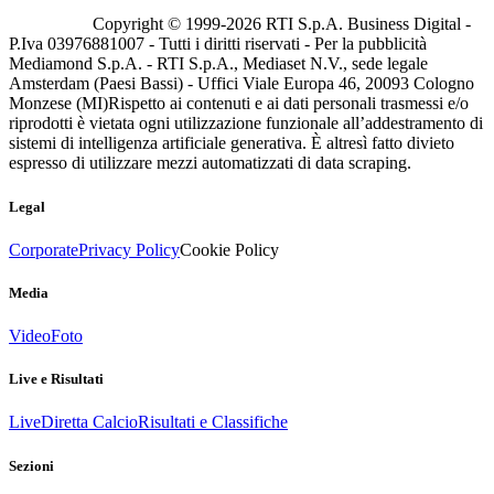
Copyright © 1999-
2026
RTI S.p.A. Business Digital -
P.Iva 03976881007 - Tutti i diritti riservati - Per la pubblicità
Mediamond S.p.A. - RTI S.p.A., Mediaset N.V., sede legale
Amsterdam (Paesi Bassi) - Uffici Viale Europa 46, 20093 Cologno
Monzese (MI)
Rispetto ai contenuti e ai dati personali trasmessi e/o
riprodotti è vietata ogni utilizzazione funzionale all’addestramento di
sistemi di intelligenza artificiale generativa. È altresì fatto divieto
espresso di utilizzare mezzi automatizzati di data scraping.
Legal
Corporate
Privacy Policy
Cookie Policy
Media
Video
Foto
Live e Risultati
Live
Diretta Calcio
Risultati e Classifiche
Sezioni