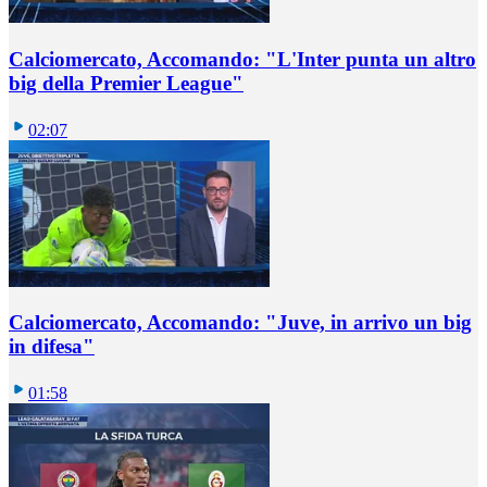
Calciomercato, Accomando: "L'Inter punta un altro
big della Premier League"
02:07
Calciomercato, Accomando: "Juve, in arrivo un big
in difesa"
01:58