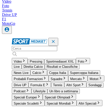
Video
Foto
Tennis
Drive UP
F1
MotoGp
Video
Pressing
Sportmediaset XXL
Foto
Live
Diretta Calcio
Risultati e Classifiche
News Live
Calcio
Coppa Italia
Supercoppa Italiana
Probabili Formazioni
Squadre
Mercato
Motori
Drive UP
Formula E
Tennis
Altri Sport
Sondaggi
Podcast
Lifestyle
Un libro a settimana
Speciali Europei
Speciali Olimpiadi
Speciale Scudetti
Speciali Mondiali
Altri Speciali