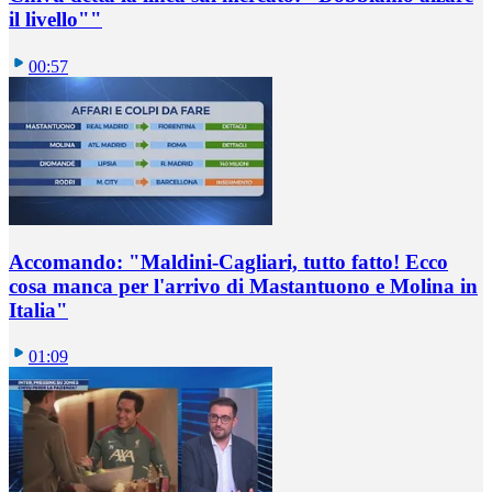
il livello""
00:57
Accomando: "Maldini-Cagliari, tutto fatto! Ecco
cosa manca per l'arrivo di Mastantuono e Molina in
Italia"
01:09