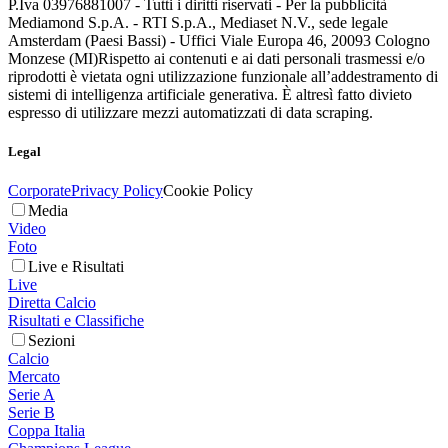
P.Iva 03976881007 - Tutti i diritti riservati - Per la pubblicità
Mediamond S.p.A. - RTI S.p.A., Mediaset N.V., sede legale
Amsterdam (Paesi Bassi) - Uffici Viale Europa 46, 20093 Cologno
Monzese (MI)
Rispetto ai contenuti e ai dati personali trasmessi e/o
riprodotti è vietata ogni utilizzazione funzionale all’addestramento di
sistemi di intelligenza artificiale generativa. È altresì fatto divieto
espresso di utilizzare mezzi automatizzati di data scraping.
Legal
Corporate
Privacy Policy
Cookie Policy
Media
Video
Foto
Live e Risultati
Live
Diretta Calcio
Risultati e Classifiche
Sezioni
Calcio
Mercato
Serie A
Serie B
Coppa Italia