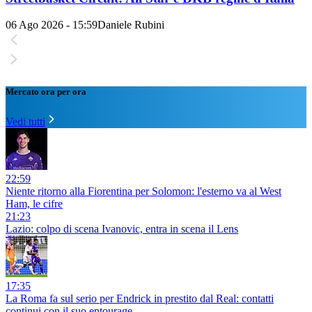
06 Ago 2026 - 15:59
Daniele Rubini
Mercato ora per ora
Vedi tutti
22:59
Niente ritorno alla Fiorentina per Solomon: l'esterno va al West
Ham, le cifre
21:23
Lazio: colpo di scena Ivanovic, entra in scena il Lens
17:35
La Roma fa sul serio per Endrick in prestito dal Real: contatti
continui con il suo entourage