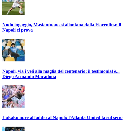
Nodo ingaggio, Mastantuono si allontana dalla Fiorentina: il
Napoli ci prova
Napoli, via i veli alla maglia del centenario: il testimonial è...
Diego Armando Maradona
Lukaku apre all'addio al Napoli: l'Atlanta United fa sul serio