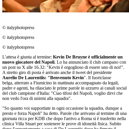
© italyphotopress
© italyphotopress
© italyphotopress
L'attesa è giunta al termine:
Kevin De Bruyne
è ufficialmente un
nuovo giocatore del
Napoli
. Lo ha annunciato il club campano con
un post su X alle 16.32: "Kevin è orgoglioso di essere uno di noi!".
A stretto giro di posta è arrivato anche il tweet del presidente
Aurelio De Laurentiis: "Benvenuto Kevin
". Il fuoriclasse
belga, atterrato a Fiumicino in mattinata accompagnato da legali,
padre e agenti, ha rilasciato le prime parole in azzurro ai canali social
del club campione d'Italia: "Ciao tifosi del Napoli, voglio dirvi che
non vedo l'ora di unirmi alla squadra".
"So quanto voi supportiate in ogni occasione la squadra, dunque a
presto e forza Napoli" ha detto. Parole che arrivano al termine di una
giornata ricca per KDB che dopo l'arrivo a Roma si è trasferito nella
clinica Villa Stuart per sostenere le prove di idoneità fisica. Subito
dopo l'appuntamento a casa di De Laurentiis dove ha firmato il