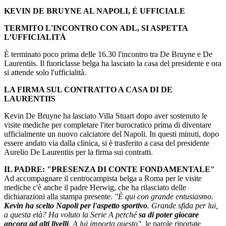
KEVIN DE BRUYNE AL NAPOLI, È UFFICIALE
TERMITO L'INCONTRO CON ADL, SI ASPETTA
L’UFFICIALITÀ
È terminato poco prima delle 16.30 l'incontro tra De Bruyne e De
Laurentiis. Il fuoriclasse belga ha lasciato la casa del presidente e ora
si attende solo l'ufficialità.
LA FIRMA SUL CONTRATTO A CASA DI DE
LAURENTIIS
Kevin De Bruyne ha lasciato Villa Stuart dopo aver sostenuto le
visite mediche per completare l'iter burocratico prima di diventare
ufficialmente un nuovo calciatore del Napoli. In questi minuti, dopo
essere andato via dalla clinica, si è trasferito a casa del presidente
Aurelio De Laurentiis per la firma sui contratti.
IL PADRE: "PRESENZA DI CONTE FONDAMENTALE"
Ad accompagnare il centrocampista belga a Roma per le visite
mediche c'è anche il padre Herwig, che ha rilasciato delle
dichiarazioni alla stampa presente.
"È qui con grande entusiasmo.
Kevin ha scelto Napoli per l'aspetto sportivo
. Grande sfida per lui,
a questa età? Ha voluto la Serie A perché
sa di poter giocare
ancora ad alti livelli
. A lui importa questo"
, le parole riportate