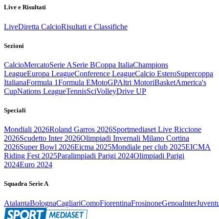
Live e Risultati
Live
Diretta Calcio
Risultati e Classifiche
Sezioni
Calcio
Mercato
Serie A
Serie B
Coppa Italia
Champions
League
Europa League
Conference League
Calcio Estero
Supercoppa
Italiana
Formula 1
Formula E
MotoGP
Altri Motori
Basket
America's
Cup
Nations League
Tennis
Sci
Volley
Drive UP
Speciali
Mondiali 2026
Roland Garros 2026
Sportmediaset Live Riccione
2026
Scudetto Inter 2026
Olimpiadi Invernali Milano Cortina
2026
Super Bowl 2026
Eicma 2025
Mondiale per club 2025
EICMA
Riding Fest 2025
Paralimpiadi Parigi 2024
Olimpiadi Parigi
2024
Euro 2024
Squadra Serie A
Atalanta
Bologna
Cagliari
Como
Fiorentina
Frosinone
Genoa
Inter
Juvent