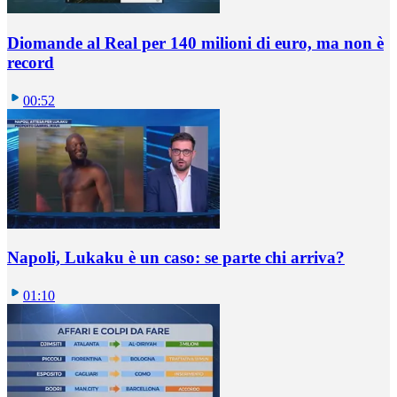
Diomande al Real per 140 milioni di euro, ma non è
record
00:52
Napoli, Lukaku è un caso: se parte chi arriva?
01:10