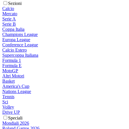
Sezioni
Calcio
Mercato
Serie A
Serie B
Coppa Italia
Champions League
Europa League
Conference League
Calcio Estero
Supercoppa Italiana
Formula 1
Formula E
MotoGP
Altri Motori
Basket
America's Cup
Nations League
Tennis
Sci
Volley
Drive UP
Speciali
Mondiali 2026
Roland Garros 2026