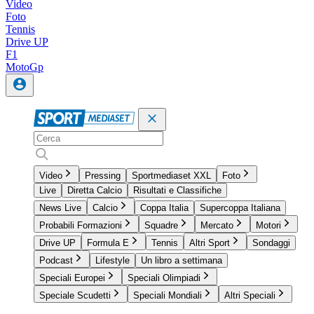
Video
Foto
Tennis
Drive UP
F1
MotoGp
Video
Pressing
Sportmediaset XXL
Foto
Live
Diretta Calcio
Risultati e Classifiche
News Live
Calcio
Coppa Italia
Supercoppa Italiana
Probabili Formazioni
Squadre
Mercato
Motori
Drive UP
Formula E
Tennis
Altri Sport
Sondaggi
Podcast
Lifestyle
Un libro a settimana
Speciali Europei
Speciali Olimpiadi
Speciale Scudetti
Speciali Mondiali
Altri Speciali