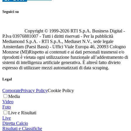
Seguici su
Copyright © 1999-
2026
RTI S.p.A. Business Digital -
P.Iva 03976881007 - Tutti i diritti riservati - Per la pubblicità
Mediamond S.p.A. - RTI S.p.A., Mediaset N.V., sede legale
Amsterdam (Paesi Bassi) - Uffici Viale Europa 46, 20093 Cologno
Monzese (MI)
Rispetto ai contenuti e ai dati personali trasmessi e/o
riprodotti è vietata ogni utilizzazione funzionale all’addestramento di
sistemi di intelligenza artificiale generativa. È altresì fatto divieto
espresso di utilizzare mezzi automatizzati di data scraping.
Legal
Corporate
Privacy Policy
Cookie Policy
Media
Video
Foto
Live e Risultati
Live
Diretta Calcio
Risultati e Classifiche