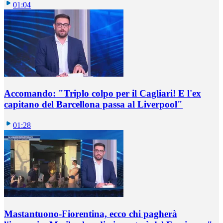
01:04
Accomando: "Triplo colpo per il Cagliari! E l'ex
capitano del Barcellona passa al Liverpool"
01:28
Mastantuono-Fiorentina, ecco chi pagherà