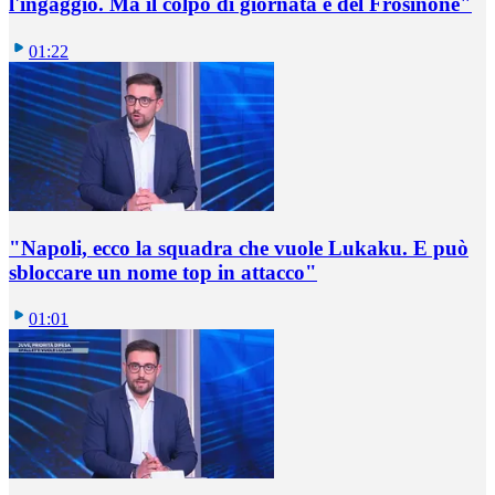
l'ingaggio. Ma il colpo di giornata è del Frosinone"
01:22
"Napoli, ecco la squadra che vuole Lukaku. E può
sbloccare un nome top in attacco"
01:01