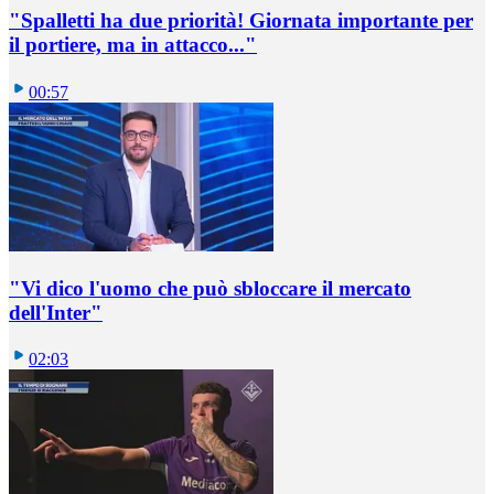
"Spalletti ha due priorità! Giornata importante per
il portiere, ma in attacco..."
00:57
"Vi dico l'uomo che può sbloccare il mercato
dell'Inter"
02:03