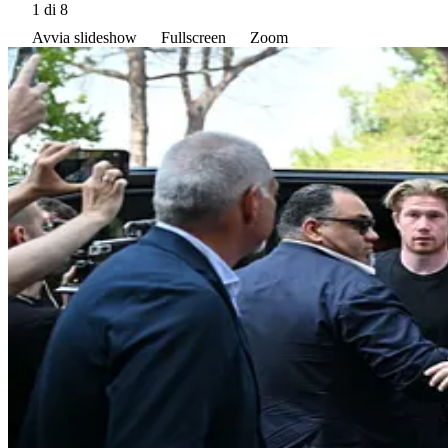
1
di 8
Avvia slideshow
Fullscreen
Zoom