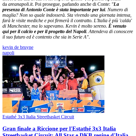
da
areanapoli.it
. Poi prosegue, parlando anche di Conte:
"
La
presenza di Antonio Conte è stata importante per lui
. Numero di
maglia? Non so quale indosserà. Sta vivendo una giornata intensa,
farà le visite mediche e poi firmerà il contratto. L'Italia è più 'calda'
di Manchester, ma lo sapevamo. Kevin è molto sereno.
È venuto
qui per il calcio e per il progetto del Napoli
. Attendeva di conoscere
il suo futuro ed è contento che sia in Serie A"
.
kevin de bruyne
napoli
Estathé 3x3 Italia Streetbasket Circuit
Gran finale a Riccione per l'Estathé 3x3 Italia
Streetbasket Circuit: All Star e DKB regine d'Italia