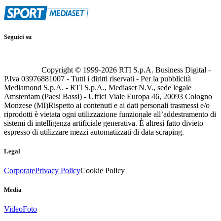
Seguici su
Copyright © 1999-
2026
RTI S.p.A. Business Digital -
P.Iva 03976881007 - Tutti i diritti riservati - Per la pubblicità
Mediamond S.p.A. - RTI S.p.A., Mediaset N.V., sede legale
Amsterdam (Paesi Bassi) - Uffici Viale Europa 46, 20093 Cologno
Monzese (MI)
Rispetto ai contenuti e ai dati personali trasmessi e/o
riprodotti è vietata ogni utilizzazione funzionale all’addestramento di
sistemi di intelligenza artificiale generativa. È altresì fatto divieto
espresso di utilizzare mezzi automatizzati di data scraping.
Legal
Corporate
Privacy Policy
Cookie Policy
Media
Video
Foto