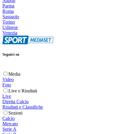
Napoli
Parma
Roma
Sassuolo
Torino
Udinese
Venezia
Seguici su
Media
Video
Foto
Live e Risultati
Live
Diretta Calcio
Risultati e Classifiche
Sezioni
Calcio
Mercato
Serie A