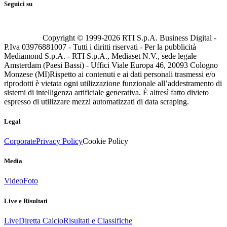
Seguici su
Copyright © 1999-
2026
RTI S.p.A. Business Digital -
P.Iva 03976881007 - Tutti i diritti riservati - Per la pubblicità
Mediamond S.p.A. - RTI S.p.A., Mediaset N.V., sede legale
Amsterdam (Paesi Bassi) - Uffici Viale Europa 46, 20093 Cologno
Monzese (MI)
Rispetto ai contenuti e ai dati personali trasmessi e/o
riprodotti è vietata ogni utilizzazione funzionale all’addestramento di
sistemi di intelligenza artificiale generativa. È altresì fatto divieto
espresso di utilizzare mezzi automatizzati di data scraping.
Legal
Corporate
Privacy Policy
Cookie Policy
Media
Video
Foto
Live e Risultati
Live
Diretta Calcio
Risultati e Classifiche