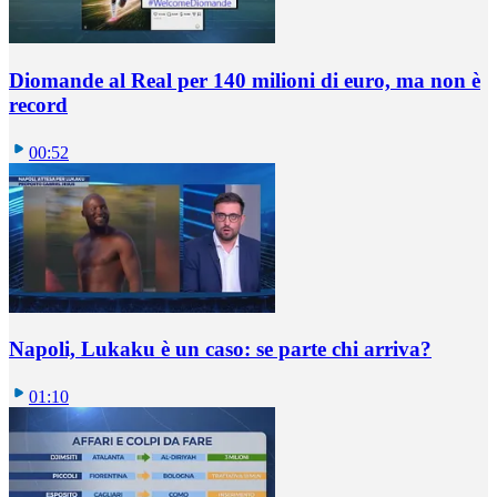
Diomande al Real per 140 milioni di euro, ma non è
record
00:52
Napoli, Lukaku è un caso: se parte chi arriva?
01:10