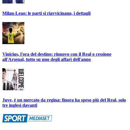
Milan-Leao: le parti si riavvicinano, i dettagli
Vinicius, l'ora del destino: rinnovo con il Real o cessione
all'Arsenal, tutto su uno degli affari dell'anno
Juve, è un mercato da regina: finora ha speso più del Real, solo
tre inglesi davanti