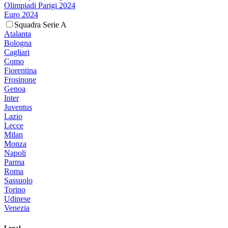
Olimpiadi Parigi 2024
Euro 2024
Squadra Serie A
Atalanta
Bologna
Cagliari
Como
Fiorentina
Frosinone
Genoa
Inter
Juventus
Lazio
Lecce
Milan
Monza
Napoli
Parma
Roma
Sassuolo
Torino
Udinese
Venezia
Legal