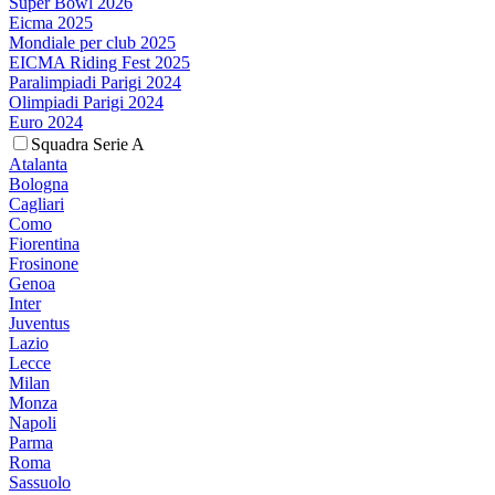
Super Bowl 2026
Eicma 2025
Mondiale per club 2025
EICMA Riding Fest 2025
Paralimpiadi Parigi 2024
Olimpiadi Parigi 2024
Euro 2024
Squadra Serie A
Atalanta
Bologna
Cagliari
Como
Fiorentina
Frosinone
Genoa
Inter
Juventus
Lazio
Lecce
Milan
Monza
Napoli
Parma
Roma
Sassuolo