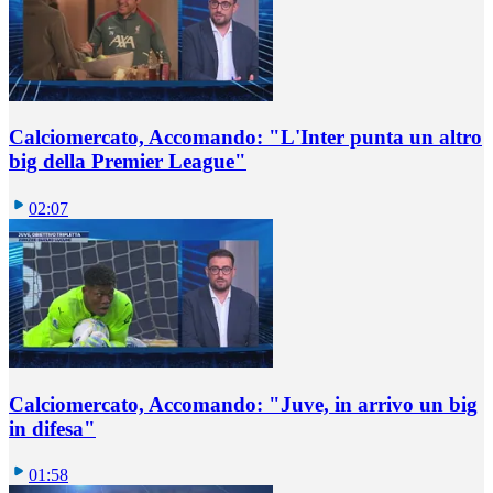
Calciomercato, Accomando: "L'Inter punta un altro
big della Premier League"
02:07
Calciomercato, Accomando: "Juve, in arrivo un big
in difesa"
01:58