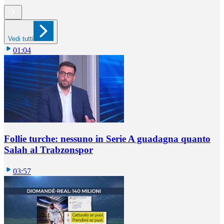
Vedi tutti
01:04
Follie turche: nessuno in Serie A guadagna quanto
Salah al Trabzonspor
03:57