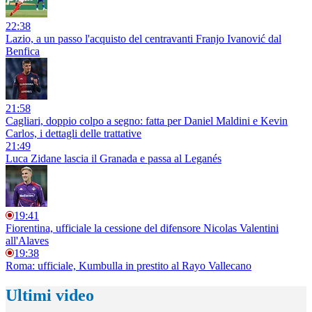
22:38
Lazio, a un passo l'acquisto del centravanti Franjo Ivanović dal
Benfica
21:58
Cagliari, doppio colpo a segno: fatta per Daniel Maldini e Kevin
Carlos, i dettagli delle trattative
21:49
Luca Zidane lascia il Granada e passa al Leganés
19:41
Fiorentina, ufficiale la cessione del difensore Nicolas Valentini
all'Alaves
19:38
Roma: ufficiale, Kumbulla in prestito al Rayo Vallecano
Ultimi video