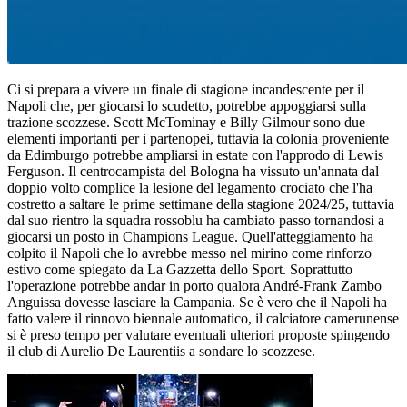
Ci si prepara a vivere un finale di stagione incandescente per il
Napoli che, per giocarsi lo scudetto, potrebbe appoggiarsi sulla
trazione scozzese. Scott McTominay e Billy Gilmour sono due
elementi importanti per i partenopei, tuttavia la colonia proveniente
da Edimburgo potrebbe ampliarsi in estate con l'approdo di Lewis
Ferguson. Il centrocampista del Bologna ha vissuto un'annata dal
doppio volto complice la lesione del legamento crociato che l'ha
costretto a saltare le prime settimane della stagione 2024/25, tuttavia
dal suo rientro la squadra rossoblu ha cambiato passo tornandosi a
giocarsi un posto in Champions League. Quell'atteggiamento ha
colpito il Napoli che lo avrebbe messo nel mirino come rinforzo
estivo come spiegato da La Gazzetta dello Sport. Soprattutto
l'operazione potrebbe andar in porto qualora André-Frank Zambo
Anguissa dovesse lasciare la Campania. Se è vero che il Napoli ha
fatto valere il rinnovo biennale automatico, il calciatore camerunense
si è preso tempo per valutare eventuali ulteriori proposte spingendo
il club di Aurelio De Laurentiis a sondare lo scozzese.