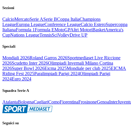
Sezioni
Calcio
Mercato
Serie A
Serie B
Coppa Italia
Champions
League
Europa League
Conference League
Calcio Estero
Supercoppa
Italiana
Formula 1
Formula E
MotoGP
Altri Motori
Basket
America's
Cup
Nations League
Tennis
Sci
Volley
Drive UP
Speciali
Mondiali 2026
Roland Garros 2026
Sportmediaset Live Riccione
2026
Scudetto Inter 2026
Olimpiadi Invernali Milano Cortina
2026
Super Bowl 2026
Eicma 2025
Mondiale per club 2025
EICMA
Riding Fest 2025
Paralimpiadi Parigi 2024
Olimpiadi Parigi
2024
Euro 2024
Squadra Serie A
Atalanta
Bologna
Cagliari
Como
Fiorentina
Frosinone
Genoa
Inter
Juvent
Seguici su