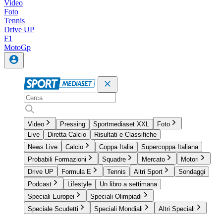
Video
Foto
Tennis
Drive UP
F1
MotoGp
Video
Pressing
Sportmediaset XXL
Foto
Live
Diretta Calcio
Risultati e Classifiche
News Live
Calcio
Coppa Italia
Supercoppa Italiana
Probabili Formazioni
Squadre
Mercato
Motori
Drive UP
Formula E
Tennis
Altri Sport
Sondaggi
Podcast
Lifestyle
Un libro a settimana
Speciali Europei
Speciali Olimpiadi
Speciale Scudetti
Speciali Mondiali
Altri Speciali