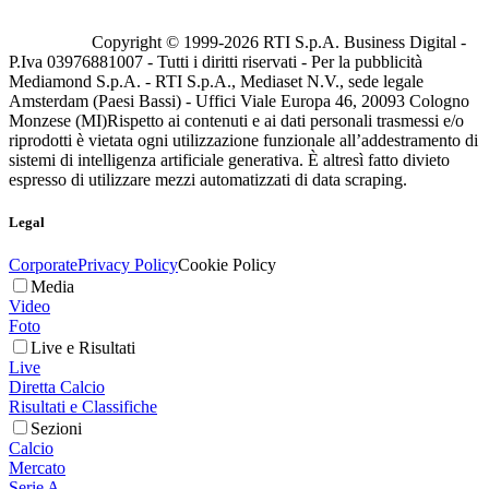
Copyright © 1999-
2026
RTI S.p.A. Business Digital -
P.Iva 03976881007 - Tutti i diritti riservati - Per la pubblicità
Mediamond S.p.A. - RTI S.p.A., Mediaset N.V., sede legale
Amsterdam (Paesi Bassi) - Uffici Viale Europa 46, 20093 Cologno
Monzese (MI)
Rispetto ai contenuti e ai dati personali trasmessi e/o
riprodotti è vietata ogni utilizzazione funzionale all’addestramento di
sistemi di intelligenza artificiale generativa. È altresì fatto divieto
espresso di utilizzare mezzi automatizzati di data scraping.
Legal
Corporate
Privacy Policy
Cookie Policy
Media
Video
Foto
Live e Risultati
Live
Diretta Calcio
Risultati e Classifiche
Sezioni
Calcio
Mercato
Serie A