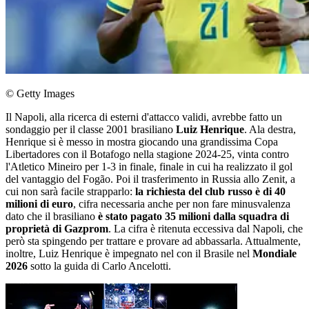
© Getty Images
Il Napoli, alla ricerca di esterni d'attacco validi, avrebbe fatto un
sondaggio per il classe 2001 brasiliano
Luiz Henrique
. Ala destra,
Henrique si è messo in mostra giocando una grandissima Copa
Libertadores con il Botafogo nella stagione 2024-25, vinta contro
l'Atletico Mineiro per 1-3 in finale, finale in cui ha realizzato il gol
del vantaggio del Fogão. Poi il trasferimento in Russia allo Zenit, a
cui non sarà facile strapparlo:
la richiesta del club russo è di 40
milioni di euro
, cifra necessaria anche per non fare minusvalenza
dato che il brasiliano
è stato pagato
35 milioni dalla squadra di
proprietà di Gazprom
. La cifra è ritenuta eccessiva dal Napoli, che
però sta spingendo per trattare e provare ad abbassarla. Attualmente,
inoltre, Luiz Henrique è impegnato nel con il Brasile nel
Mondiale
2026
sotto la guida di Carlo Ancelotti.