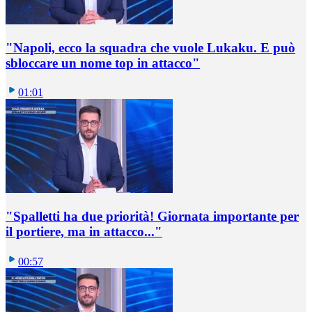
"Napoli, ecco la squadra che vuole Lukaku. E può
sbloccare un nome top in attacco"
01:01
"Spalletti ha due priorità! Giornata importante per
il portiere, ma in attacco..."
00:57