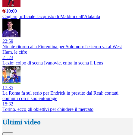
10:00
Cagliari, ufficiale l'acquisto di Maldini dall'Atalanta
22:59
Niente ritorno alla Fiorentina per Solomon: l'esterno va al West
Ham, le cifre
21:23
Lazio: colpo di scena Ivanovic, entra in scena il Lens
17:35
La Roma fa sul serio per Endrick in prestito dal Real: contatti
continui con il suo entourage
15:32
Torino, ecco gli obiettivi per chiudere il mercato
Ultimi video