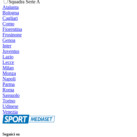
Squadra Serie A
Atalanta
Bologna
Cagliari
Como
Fiorentina
Frosinone
Genoa
Inter
Juventus
Lazio
Lecce
Milan
Monza
Napoli
Parma
Roma
Sassuolo
Torino
Udinese
Venezia
Seguici su