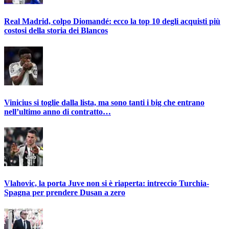
Real Madrid, colpo Diomandé: ecco la top 10 degli acquisti più
costosi della storia dei Blancos
Vinicius si toglie dalla lista, ma sono tanti i big che entrano
nell’ultimo anno di contratto…
Vlahovic, la porta Juve non si è riaperta: intreccio Turchia-
Spagna per prendere Dusan a zero