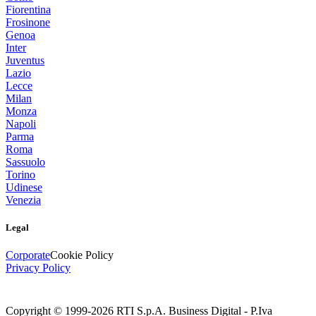
Fiorentina
Frosinone
Genoa
Inter
Juventus
Lazio
Lecce
Milan
Monza
Napoli
Parma
Roma
Sassuolo
Torino
Udinese
Venezia
Legal
Corporate
Cookie Policy
Privacy Policy
Copyright © 1999-
2026
RTI S.p.A. Business Digital - P.Iva