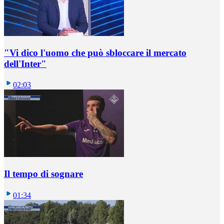
"Vi dico l'uomo che può sbloccare il mercato
dell'Inter"
02:03
Il tempo di sognare
01:34