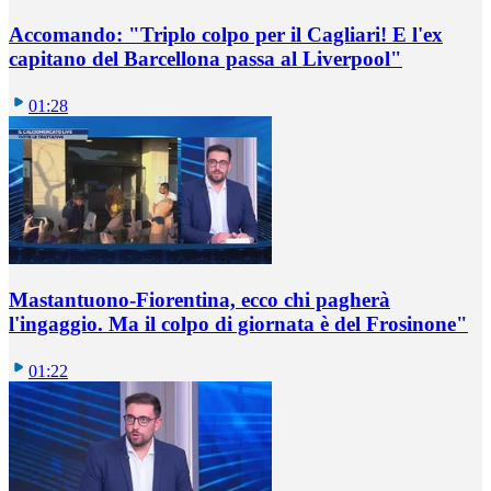
Accomando: "Triplo colpo per il Cagliari! E l'ex
capitano del Barcellona passa al Liverpool"
01:28
Mastantuono-Fiorentina, ecco chi pagherà
l'ingaggio. Ma il colpo di giornata è del Frosinone"
01:22