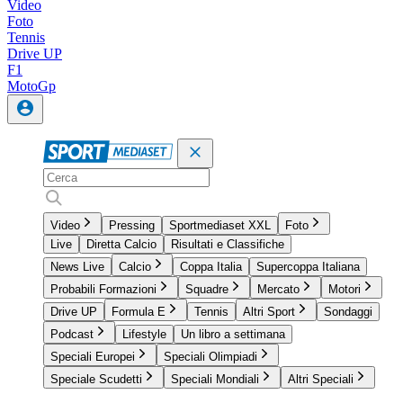
Video
Foto
Tennis
Drive UP
F1
MotoGp
Video
Pressing
Sportmediaset XXL
Foto
Live
Diretta Calcio
Risultati e Classifiche
News Live
Calcio
Coppa Italia
Supercoppa Italiana
Probabili Formazioni
Squadre
Mercato
Motori
Drive UP
Formula E
Tennis
Altri Sport
Sondaggi
Podcast
Lifestyle
Un libro a settimana
Speciali Europei
Speciali Olimpiadi
Speciale Scudetti
Speciali Mondiali
Altri Speciali