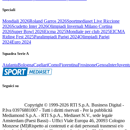
Speciali
Mondiali 2026
Roland Garros 2026
Sportmediaset Live Riccione
2026
Scudetto Inter 2026
Olimpiadi Invernali Milano Cortina
2026
Super Bowl 2026
Eicma 2025
Mondiale per club 2025
EICMA
Riding Fest 2025
Paralimpiadi Parigi 2024
Olimpiadi Parigi
2024
Euro 2024
Squadra Serie A
Atalanta
Bologna
Cagliari
Como
Fiorentina
Frosinone
Genoa
Inter
Juvent
Seguici su
Copyright © 1999-
2026
RTI S.p.A. Business Digital -
P.Iva 03976881007 - Tutti i diritti riservati - Per la pubblicità
Mediamond S.p.A. - RTI S.p.A., Mediaset N.V., sede legale
Amsterdam (Paesi Bassi) - Uffici Viale Europa 46, 20093 Cologno
Monzese (MI)
Rispetto ai contenuti e ai dati personali trasmessi e/o