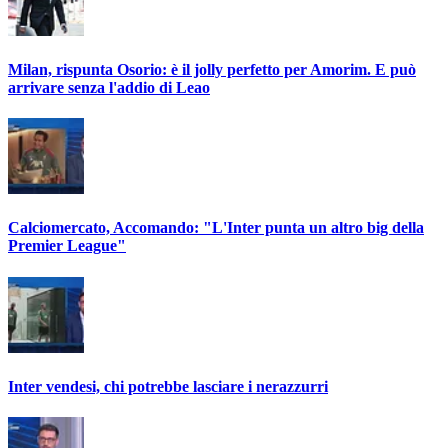
Milan, rispunta Osorio: è il jolly perfetto per Amorim. E può
arrivare senza l'addio di Leao
Calciomercato, Accomando: "L'Inter punta un altro big della
Premier League"
Inter vendesi, chi potrebbe lasciare i nerazzurri