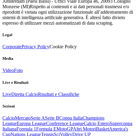
Amsterdam (Paesi Bassi) - Uffici Viale Europa 46, 20093 Cologno
Monzese (MI)
Rispetto ai contenuti e ai dati personali trasmessi e/o
riprodotti è vietata ogni utilizzazione funzionale all’addestramento di
sistemi di intelligenza artificiale generativa. È altresì fatto divieto
espresso di utilizzare mezzi automatizzati di data scraping.
Legal
Corporate
Privacy Policy
Cookie Policy
Media
Video
Foto
Live e Risultati
Live
Diretta Calcio
Risultati e Classifiche
Sezioni
Calcio
Mercato
Serie A
Serie B
Coppa Italia
Champions
League
Europa League
Conference League
Calcio Estero
Supercoppa
Italiana
Formula 1
Formula E
MotoGP
Altri Motori
Basket
America's
Cup
Nations League
Tennis
Sci
Volley
Drive UP