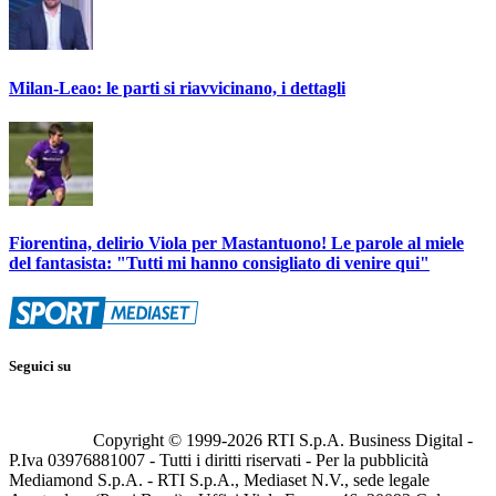
Milan-Leao: le parti si riavvicinano, i dettagli
Fiorentina, delirio Viola per Mastantuono! Le parole al miele
del fantasista: "Tutti mi hanno consigliato di venire qui"
Seguici su
Copyright © 1999-
2026
RTI S.p.A. Business Digital -
P.Iva 03976881007 - Tutti i diritti riservati - Per la pubblicità
Mediamond S.p.A. - RTI S.p.A., Mediaset N.V., sede legale