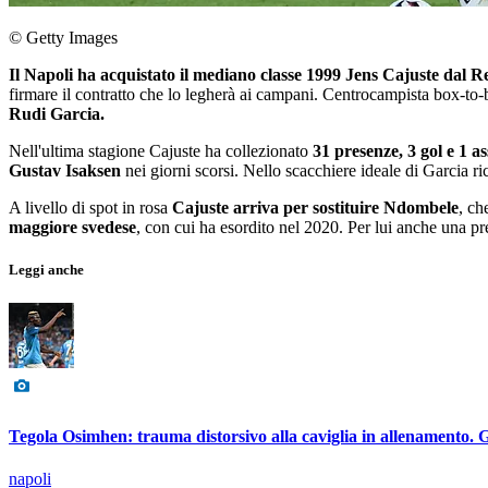
© Getty Images
Il Napoli ha acquistato il mediano classe 1999 Jens Cajuste dal R
firmare il contratto che lo legherà ai campani. Centrocampista box-to
Rudi Garcia.
Nell'ultima stagione Cajuste ha collezionato
31 presenze, 3 gol e 1 as
Gustav Isaksen
nei giorni scorsi. Nello scacchiere ideale di Garcia r
A livello di spot in rosa
Cajuste arriva per sostituire Ndombele
, ch
maggiore svedese
, con cui ha esordito nel 2020. Per lui anche una pr
Leggi anche
Tegola Osimhen: trauma distorsivo alla caviglia in allenamento.
napoli