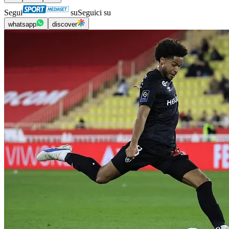
Segui
su
Seguici su
whatsapp
discover