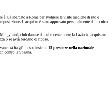
re è già sbarcato a Roma per svolgere le visite mediche di rito e
a impostazione. L'acquisto è stato approvato personalmente dal tecnico
l Midtjylland, club danese da cui recentemente la Lazio ha acquistato
enza o se avrà bisogno di riposo.
giovane età ha già messo insieme
15 presenze nella nazionale
tch contro la Spagna.