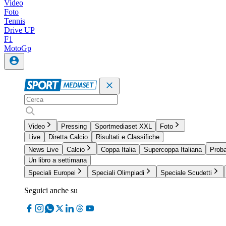
Video
Foto
Tennis
Drive UP
F1
MotoGp
Video
Pressing
Sportmediaset XXL
Foto
Live
Diretta Calcio
Risultati e Classifiche
News Live
Calcio
Coppa Italia
Supercoppa Italiana
Proba
Un libro a settimana
Speciali Europei
Speciali Olimpiadi
Speciale Scudetti
Seguici anche su