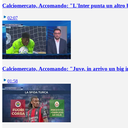
Calciomercato, Accomando: "L'Inter punta un altro 
02:07
Calciomercato, Accomando: "Juve, in arrivo un big i
01:58