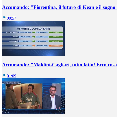
Accomando: "Fiorentina, il futuro di Kean e il sog
00:57
Accomando: "Maldini-Cagliari, tutto fatto! Ecco cosa
01:09