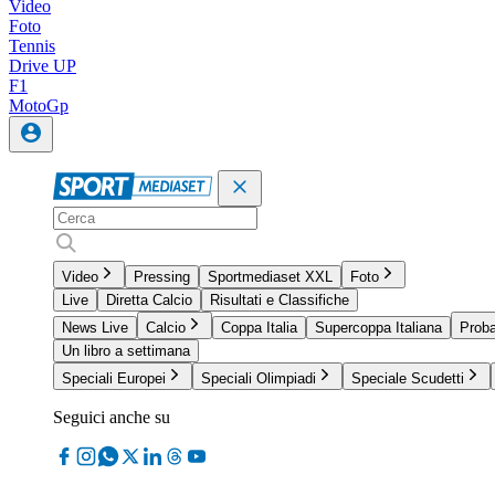
Video
Foto
Tennis
Drive UP
F1
MotoGp
Video
Pressing
Sportmediaset XXL
Foto
Live
Diretta Calcio
Risultati e Classifiche
News Live
Calcio
Coppa Italia
Supercoppa Italiana
Proba
Un libro a settimana
Speciali Europei
Speciali Olimpiadi
Speciale Scudetti
Seguici anche su