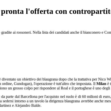
 pronta l'offerta con contropartit
e gradite ai rossoneri. Nella lista dei candidati anche il bianconero e C
è diventato un obiettivo dei blaugrana dopo che la trattativa per Nico W
n ordine, Gundogan), l'operazione è tutt'altro che impostata. Il
Milan
è 
liono un grosso colpo per rispondere al Real e il portoghese è uno degli 
parte dal Barcellona per l'acquisto nel ruolo è di 60 milioni di euro, g
n a sedersi intorno a un tavolo la dirigenza blaugrana avrebbe anche messo
Martinez e Alejandro Balde.