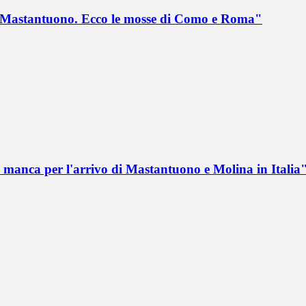
no Mastantuono. Ecco le mosse di Como e Roma"
 manca per l'arrivo di Mastantuono e Molina in Italia