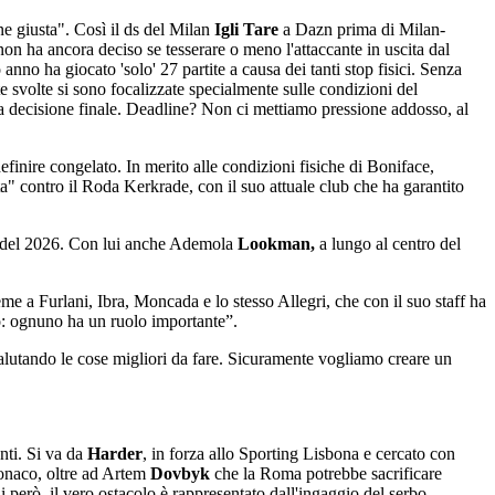
ne giusta". Così il ds del Milan
Igli Tare
a Dazn prima di Milan-
non ha ancora deciso se tesserare o meno l'attaccante in uscita dal
anno ha giocato 'solo' 27 partite a causa dei tanti stop fisici. Senza
te svolte si sono focalizzate specialmente sulle condizioni del
na decisione finale. Deadline? Non ci mettiamo pressione addosso, al
 definire congelato. In merito alle condizioni fisiche di Boniface,
a" contro il Roda Kerkrade, con il suo attuale club che ha garantito
del 2026. Con lui anche Ademola
Lookman,
a lungo al centro del
ieme a Furlani, Ibra, Moncada e lo stesso Allegri, che con il suo staff ha
po: ognuno ha un ruolo importante”.
lutando le cose migliori da fare. Sicuramente vogliamo creare un
anti. Si va da
Harder
, in forza allo Sporting Lisbona e cercato con
naco, oltre ad Artem
Dovbyk
che la Roma potrebbe sacrificare
 però, il vero ostacolo è rappresentato dall'ingaggio del serbo.