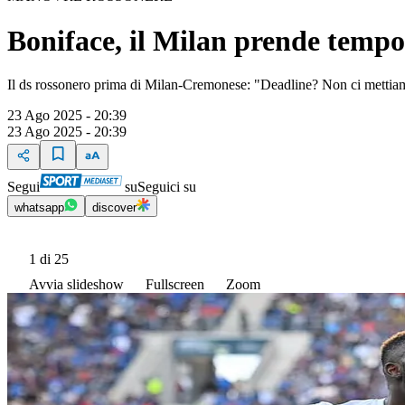
Boniface, il Milan prende tempo
Il ds rossonero prima di Milan-Cremonese: "Deadline? Non ci mettiamo
23 Ago 2025 - 20:39
23 Ago 2025 - 20:39
Segui
su
Seguici su
whatsapp
discover
1
di 25
Avvia slideshow
Fullscreen
Zoom