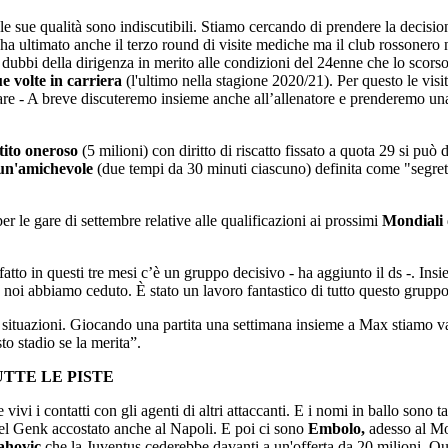
 le sue qualità sono indiscutibili. Stiamo cercando di prendere la decisio
o ha ultimato anche il terzo round di visite mediche ma il club rossonero 
i dubbi della dirigenza in merito alle condizioni del 24enne che lo scorso 
ue volte in carriera
(l'ultimo nella stagione 2020/21). Per questo le visi
 Tare - A breve discuteremo insieme anche all’allenatore e prenderemo u
stito oneroso
(5 milioni) con diritto di riscatto fissato a quota 29 si può
 un'amichevole
(due tempi da 30 minuti ciascuno) definita come "segret
er le gare di settembre relative alle qualificazioni ai prossimi
Mondiali
fatto in questi tre mesi c’è un gruppo decisivo - ha aggiunto il ds -. Ins
he noi abbiamo ceduto. È stato un lavoro fantastico di tutto questo grup
ituazioni. Giocando una partita una settimana insieme a Max stiamo va
o stadio se la merita”.
TTE LE PISTE
vivi i contatti con gli agenti di altri attaccanti. E i nomi in ballo sono t
el Genk accostato anche al Napoli. E poi ci sono
Embolo,
adesso al Mo
ahovic
che la Juventus cederebbe davanti a un'offerta da 20 milioni. Qui