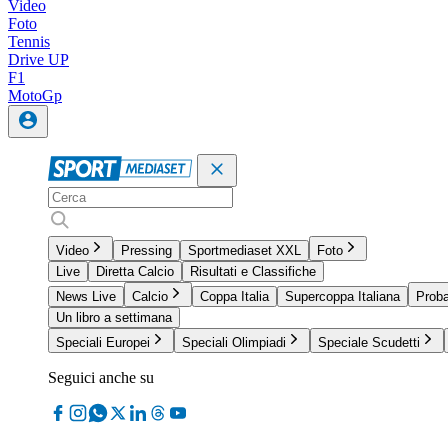
Video
Foto
Tennis
Drive UP
F1
MotoGp
Video
Pressing
Sportmediaset XXL
Foto
Live
Diretta Calcio
Risultati e Classifiche
News Live
Calcio
Coppa Italia
Supercoppa Italiana
Proba
Un libro a settimana
Speciali Europei
Speciali Olimpiadi
Speciale Scudetti
Seguici anche su