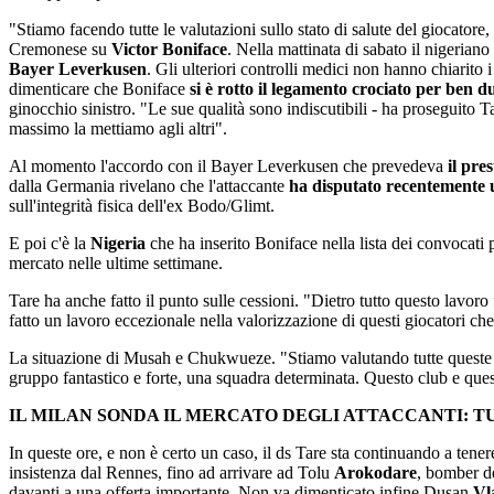
"Stiamo facendo tutte le valutazioni sullo stato di salute del giocatore,
Cremonese su
Victor Boniface
. Nella mattinata di sabato il nigerian
Bayer Leverkusen
. Gli ulteriori controlli medici non hanno chiarito 
dimenticare che Boniface
si è rotto il legamento crociato per ben d
ginocchio sinistro. "Le sue qualità sono indiscutibili - ha proseguito
massimo la mettiamo agli altri".
Al momento l'accordo con il Bayer Leverkusen che prevedeva
il pre
dalla Germania rivelano che l'attaccante
ha disputato recentemente
sull'integrità fisica dell'ex Bodo/Glimt.
E poi c'è la
Nigeria
che ha inserito Boniface nella lista dei convocati p
mercato nelle ultime settimane.
Tare ha anche fatto il punto sulle cessioni. "Dietro tutto questo lavoro 
fatto un lavoro eccezionale nella valorizzazione di questi giocatori c
La situazione di Musah e Chukwueze. "Stiamo valutando tutte queste s
gruppo fantastico e forte, una squadra determinata. Questo club e quest
IL MILAN SONDA IL MERCATO DEGLI ATTACCANTI: TU
In queste ore, e non è certo un caso, il ds Tare sta continuando a tenere 
insistenza dal Rennes, fino ad arrivare ad Tolu
Arokodare
, bomber d
davanti a una offerta importante. Non va dimenticato infine Dusan
Vl