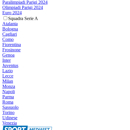
Paralimpiadi Parigi 2024
Olimpiadi Parigi 2024
Euro 2024
Squadra Serie A
Atalanta
Bologna
Cagliari
Como
Fiorentina
Frosinone
Genoa
Inter
Juventus
Lazio
Lecce
Milan
Monza
Napoli
Parma
Roma
Sassuolo
Torino
Udinese
Venezia