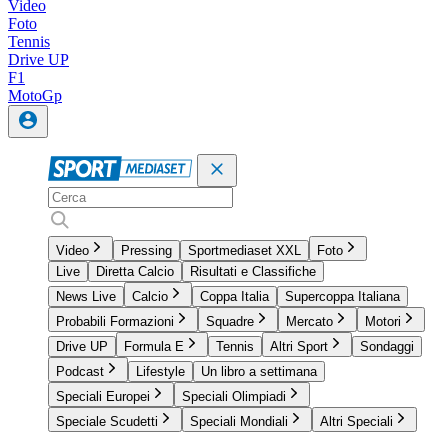
Video
Foto
Tennis
Drive UP
F1
MotoGp
Video
Pressing
Sportmediaset XXL
Foto
Live
Diretta Calcio
Risultati e Classifiche
News Live
Calcio
Coppa Italia
Supercoppa Italiana
Probabili Formazioni
Squadre
Mercato
Motori
Drive UP
Formula E
Tennis
Altri Sport
Sondaggi
Podcast
Lifestyle
Un libro a settimana
Speciali Europei
Speciali Olimpiadi
Speciale Scudetti
Speciali Mondiali
Altri Speciali