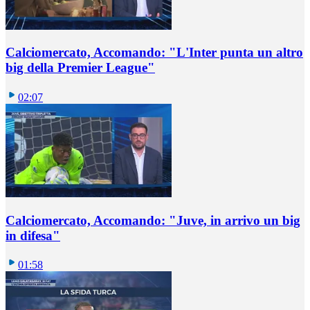
Calciomercato, Accomando: "L'Inter punta un altro
big della Premier League"
02:07
Calciomercato, Accomando: "Juve, in arrivo un big
in difesa"
01:58