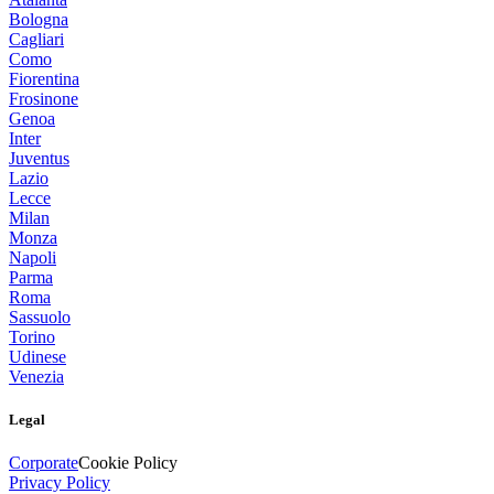
Bologna
Cagliari
Como
Fiorentina
Frosinone
Genoa
Inter
Juventus
Lazio
Lecce
Milan
Monza
Napoli
Parma
Roma
Sassuolo
Torino
Udinese
Venezia
Legal
Corporate
Cookie Policy
Privacy Policy