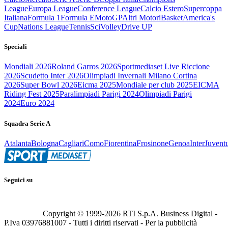
League
Europa League
Conference League
Calcio Estero
Supercoppa
Italiana
Formula 1
Formula E
MotoGP
Altri Motori
Basket
America's
Cup
Nations League
Tennis
Sci
Volley
Drive UP
Speciali
Mondiali 2026
Roland Garros 2026
Sportmediaset Live Riccione
2026
Scudetto Inter 2026
Olimpiadi Invernali Milano Cortina
2026
Super Bowl 2026
Eicma 2025
Mondiale per club 2025
EICMA
Riding Fest 2025
Paralimpiadi Parigi 2024
Olimpiadi Parigi
2024
Euro 2024
Squadra Serie A
Atalanta
Bologna
Cagliari
Como
Fiorentina
Frosinone
Genoa
Inter
Juvent
Seguici su
Copyright © 1999-
2026
RTI S.p.A. Business Digital -
P.Iva 03976881007 - Tutti i diritti riservati - Per la pubblicità