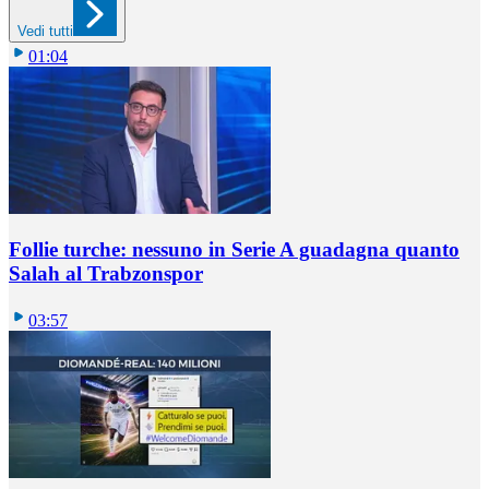
Vedi tutti
01:04
Follie turche: nessuno in Serie A guadagna quanto
Salah al Trabzonspor
03:57