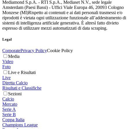
Mediamond S.p.A. - RTI S.p.A., Mediaset N.V., sede legale
Amsterdam (Paesi Bassi) - Uffici Viale Europa 46, 20093 Cologno
Monzese (MI)
Rispetto ai contenuti e ai dati personali trasmessi e/o
riprodotti è vietata ogni utilizzazione funzionale all’addestramento di
sistemi di intelligenza artificiale generativa. È altresì fatto divieto
espresso di utilizzare mezzi automatizzati di data scraping.
Legal
Corporate
Privacy Policy
Cookie Policy
Media
Video
Foto
Live e Risultati
Live
Diretta Calcio
Risultati e Classifiche
Sezioni
Calcio
Mercato
Serie A
Serie B
Coppa Italia
Champions League