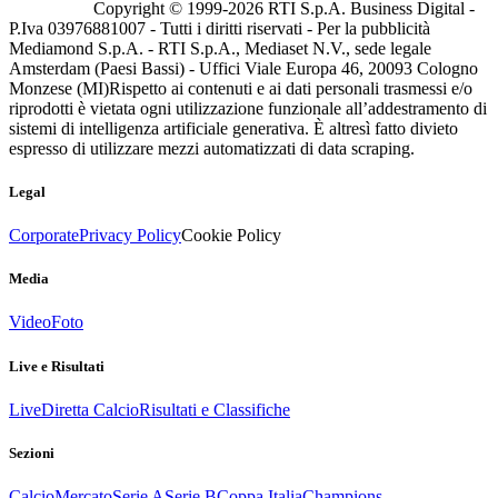
Copyright © 1999-
2026
RTI S.p.A. Business Digital -
P.Iva 03976881007 - Tutti i diritti riservati - Per la pubblicità
Mediamond S.p.A. - RTI S.p.A., Mediaset N.V., sede legale
Amsterdam (Paesi Bassi) - Uffici Viale Europa 46, 20093 Cologno
Monzese (MI)
Rispetto ai contenuti e ai dati personali trasmessi e/o
riprodotti è vietata ogni utilizzazione funzionale all’addestramento di
sistemi di intelligenza artificiale generativa. È altresì fatto divieto
espresso di utilizzare mezzi automatizzati di data scraping.
Legal
Corporate
Privacy Policy
Cookie Policy
Media
Video
Foto
Live e Risultati
Live
Diretta Calcio
Risultati e Classifiche
Sezioni
Calcio
Mercato
Serie A
Serie B
Coppa Italia
Champions