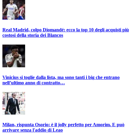
Real Madrid, colpo Diomandé: ecco la top 10 degli acquisti più
costosi della storia dei Blancos
Vinicius si toglie dalla lista, ma sono tanti i big che entrano
nell’ultimo anno di contratto…
Milan, rispunta Osorio: è il jolly perfetto per Amorim. E può
arrivare senza l'addio di Leao