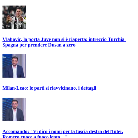
Vlahovic, la porta Juve non si è riaperta: intreccio Turchia-
Spagna per prendere Dusan a zero
Milan-Leao: le parti si riavvicinano, i dettagli
Accomando: "Vi dico i nomi per la fascia destra dell'Inter.
Romero cuoce a fuoco lento…"