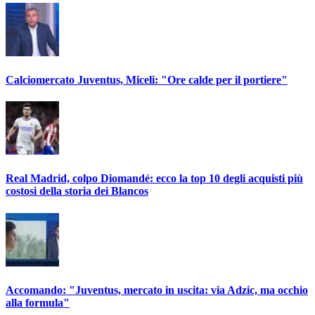
Calciomercato Juventus, Miceli: "Ore calde per il portiere"
Real Madrid, colpo Diomandé: ecco la top 10 degli acquisti più
costosi della storia dei Blancos
Accomando: "Juventus, mercato in uscita: via Adzic, ma occhio
alla formula"