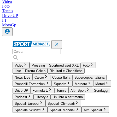
Video
Foto
Tennis
Drive UP
F1
MotoGp
Video
Pressing
Sportmediaset XXL
Foto
Live
Diretta Calcio
Risultati e Classifiche
News Live
Calcio
Coppa Italia
Supercoppa Italiana
Probabili Formazioni
Squadre
Mercato
Motori
Drive UP
Formula E
Tennis
Altri Sport
Sondaggi
Podcast
Lifestyle
Un libro a settimana
Speciali Europei
Speciali Olimpiadi
Speciale Scudetti
Speciali Mondiali
Altri Speciali