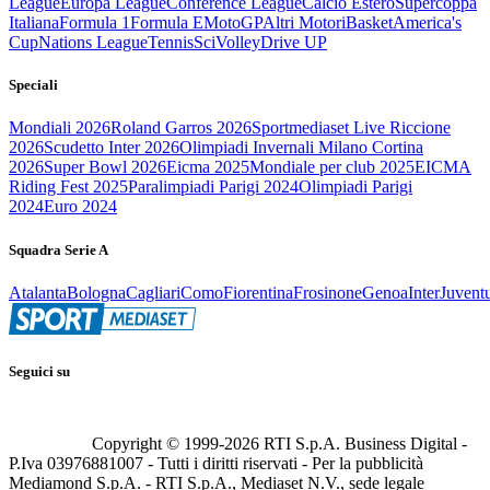
League
Europa League
Conference League
Calcio Estero
Supercoppa
Italiana
Formula 1
Formula E
MotoGP
Altri Motori
Basket
America's
Cup
Nations League
Tennis
Sci
Volley
Drive UP
Speciali
Mondiali 2026
Roland Garros 2026
Sportmediaset Live Riccione
2026
Scudetto Inter 2026
Olimpiadi Invernali Milano Cortina
2026
Super Bowl 2026
Eicma 2025
Mondiale per club 2025
EICMA
Riding Fest 2025
Paralimpiadi Parigi 2024
Olimpiadi Parigi
2024
Euro 2024
Squadra Serie A
Atalanta
Bologna
Cagliari
Como
Fiorentina
Frosinone
Genoa
Inter
Juvent
Seguici su
Copyright © 1999-
2026
RTI S.p.A. Business Digital -
P.Iva 03976881007 - Tutti i diritti riservati - Per la pubblicità
Mediamond S.p.A. - RTI S.p.A., Mediaset N.V., sede legale