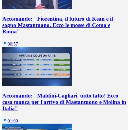
Accomando: "Fiorentina, il futuro di Kean e il
sogno Mastantuono. Ecco le mosse di Como e
Roma"
00:57
Accomando: "Maldini-Cagliari, tutto fatto! Ecco
cosa manca per l'arrivo di Mastantuono e Molina in
Italia"
01:09