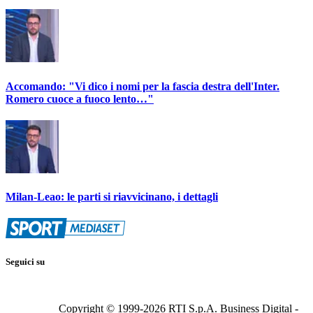
Accomando: "Vi dico i nomi per la fascia destra dell'Inter.
Romero cuoce a fuoco lento…"
Milan-Leao: le parti si riavvicinano, i dettagli
Seguici su
Copyright © 1999-
2026
RTI S.p.A. Business Digital -