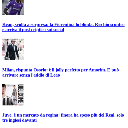
Kean, svolta a sorpresa: la Fiorentina lo blinda. Rischio scontro
e arriva il post criptico sui social
Milan, rispunta Osorio: è il jolly perfetto per Amorim. E può
arrivare senza l'addio di Leao
Juve, è un mercato da regina: finora ha speso più del Real, solo
tre inglesi davanti