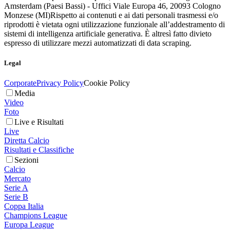
Amsterdam (Paesi Bassi) - Uffici Viale Europa 46, 20093 Cologno
Monzese (MI)
Rispetto ai contenuti e ai dati personali trasmessi e/o
riprodotti è vietata ogni utilizzazione funzionale all’addestramento di
sistemi di intelligenza artificiale generativa. È altresì fatto divieto
espresso di utilizzare mezzi automatizzati di data scraping.
Legal
Corporate
Privacy Policy
Cookie Policy
Media
Video
Foto
Live e Risultati
Live
Diretta Calcio
Risultati e Classifiche
Sezioni
Calcio
Mercato
Serie A
Serie B
Coppa Italia
Champions League
Europa League