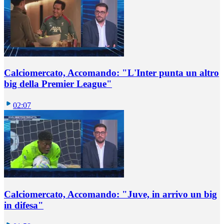
Calciomercato, Accomando: "L'Inter punta un altro
big della Premier League"
02:07
Calciomercato, Accomando: "Juve, in arrivo un big
in difesa"