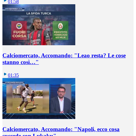
01:58
Calciomercato, Accomando: "Leao resta? Le cose
stanno così…"
01:35
Calciomercato, Accomando: "Napoli, ecco cosa
succede con Lukaku"