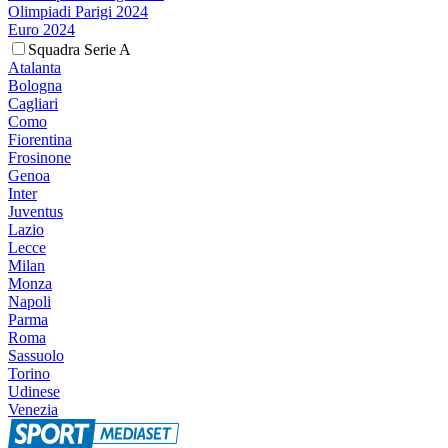
Olimpiadi Parigi 2024
Euro 2024
Squadra Serie A
Atalanta
Bologna
Cagliari
Como
Fiorentina
Frosinone
Genoa
Inter
Juventus
Lazio
Lecce
Milan
Monza
Napoli
Parma
Roma
Sassuolo
Torino
Udinese
Venezia