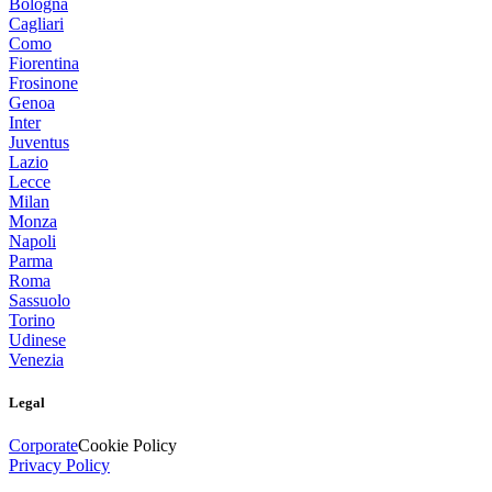
Bologna
Cagliari
Como
Fiorentina
Frosinone
Genoa
Inter
Juventus
Lazio
Lecce
Milan
Monza
Napoli
Parma
Roma
Sassuolo
Torino
Udinese
Venezia
Legal
Corporate
Cookie Policy
Privacy Policy