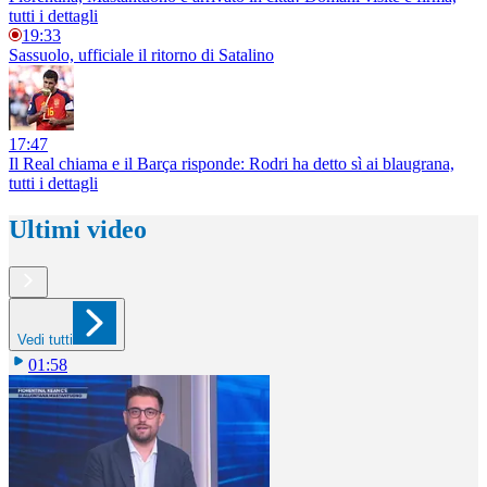
tutti i dettagli
19:33
Sassuolo, ufficiale il ritorno di Satalino
17:47
Il Real chiama e il Barça risponde: Rodri ha detto sì ai blaugrana,
tutti i dettagli
Ultimi video
Vedi tutti
01:58