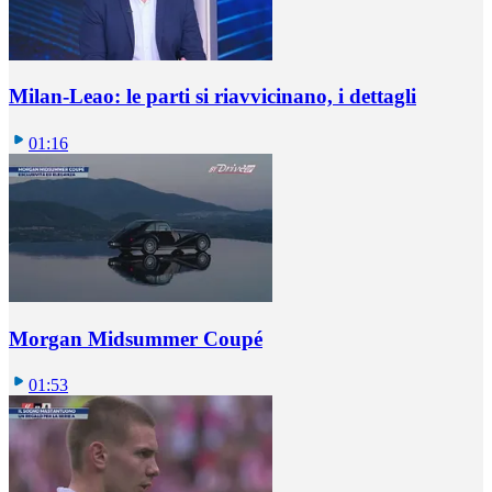
Milan-Leao: le parti si riavvicinano, i dettagli
01:16
Morgan Midsummer Coupé
01:53