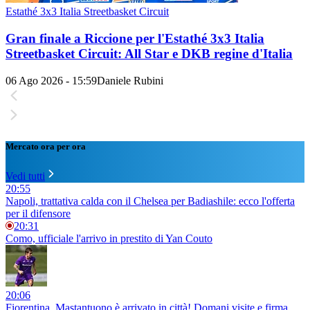
Estathé 3x3 Italia Streetbasket Circuit
Gran finale a Riccione per l'Estathé 3x3 Italia
Streetbasket Circuit: All Star e DKB regine d'Italia
06 Ago 2026 - 15:59
Daniele Rubini
Mercato ora per ora
Vedi tutti
20:55
Napoli, trattativa calda con il Chelsea per Badiashile: ecco l'offerta
per il difensore
20:31
Como, ufficiale l'arrivo in prestito di Yan Couto
20:06
Fiorentina, Mastantuono è arrivato in città! Domani visite e firma,