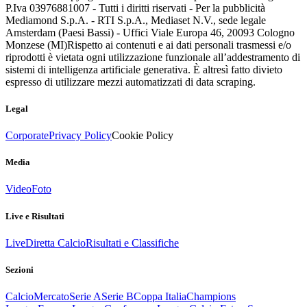
P.Iva 03976881007 - Tutti i diritti riservati - Per la pubblicità
Mediamond S.p.A. - RTI S.p.A., Mediaset N.V., sede legale
Amsterdam (Paesi Bassi) - Uffici Viale Europa 46, 20093 Cologno
Monzese (MI)
Rispetto ai contenuti e ai dati personali trasmessi e/o
riprodotti è vietata ogni utilizzazione funzionale all’addestramento di
sistemi di intelligenza artificiale generativa. È altresì fatto divieto
espresso di utilizzare mezzi automatizzati di data scraping.
Legal
Corporate
Privacy Policy
Cookie Policy
Media
Video
Foto
Live e Risultati
Live
Diretta Calcio
Risultati e Classifiche
Sezioni
Calcio
Mercato
Serie A
Serie B
Coppa Italia
Champions