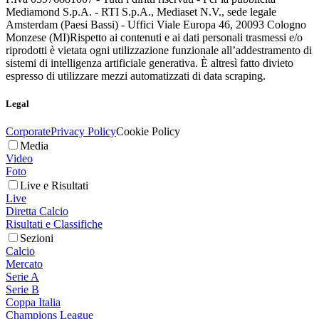
Mediamond S.p.A. - RTI S.p.A., Mediaset N.V., sede legale
Amsterdam (Paesi Bassi) - Uffici Viale Europa 46, 20093 Cologno
Monzese (MI)
Rispetto ai contenuti e ai dati personali trasmessi e/o
riprodotti è vietata ogni utilizzazione funzionale all’addestramento di
sistemi di intelligenza artificiale generativa. È altresì fatto divieto
espresso di utilizzare mezzi automatizzati di data scraping.
Legal
Corporate
Privacy Policy
Cookie Policy
Media
Video
Foto
Live e Risultati
Live
Diretta Calcio
Risultati e Classifiche
Sezioni
Calcio
Mercato
Serie A
Serie B
Coppa Italia
Champions League