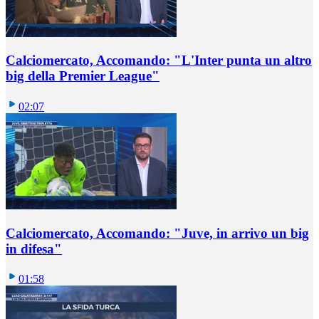
Calciomercato, Accomando: "L'Inter punta un altro
big della Premier League"
02:07
Calciomercato, Accomando: "Juve, in arrivo un big
in difesa"
01:58