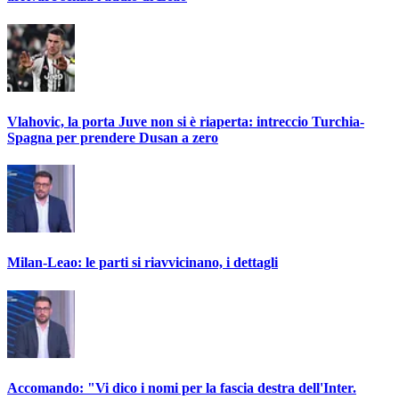
Vlahovic, la porta Juve non si è riaperta: intreccio Turchia-
Spagna per prendere Dusan a zero
Milan-Leao: le parti si riavvicinano, i dettagli
Accomando: "Vi dico i nomi per la fascia destra dell'Inter.