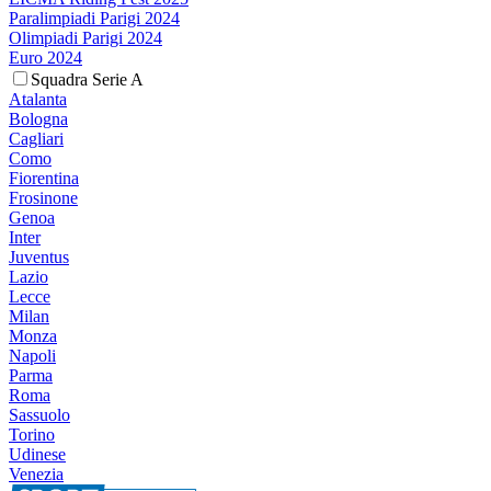
Paralimpiadi Parigi 2024
Olimpiadi Parigi 2024
Euro 2024
Squadra Serie A
Atalanta
Bologna
Cagliari
Como
Fiorentina
Frosinone
Genoa
Inter
Juventus
Lazio
Lecce
Milan
Monza
Napoli
Parma
Roma
Sassuolo
Torino
Udinese
Venezia