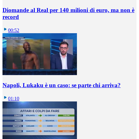
Diomande al Real per 140 milioni di euro, ma non è
record
00:52
Napoli, Lukaku è un caso: se parte chi arriva?
01:10