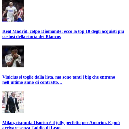
Real Madrid, colpo Diomandé: ecco la top 10 degli acquisti più
costosi della storia dei Blancos
Vinicius si toglie dalla lista, ma sono tanti i big che entrano
nell’ultimo anno di contratto…
Milan, rispunta Osorio: è il jolly perfetto per Amorim. E può
arrivare senza l'addio di Leao