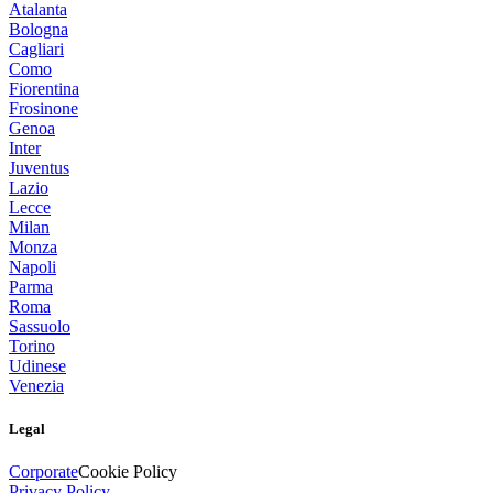
Atalanta
Bologna
Cagliari
Como
Fiorentina
Frosinone
Genoa
Inter
Juventus
Lazio
Lecce
Milan
Monza
Napoli
Parma
Roma
Sassuolo
Torino
Udinese
Venezia
Legal
Corporate
Cookie Policy
Privacy Policy