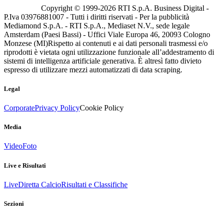
Copyright © 1999-
2026
RTI S.p.A. Business Digital -
P.Iva 03976881007 - Tutti i diritti riservati - Per la pubblicità
Mediamond S.p.A. - RTI S.p.A., Mediaset N.V., sede legale
Amsterdam (Paesi Bassi) - Uffici Viale Europa 46, 20093 Cologno
Monzese (MI)
Rispetto ai contenuti e ai dati personali trasmessi e/o
riprodotti è vietata ogni utilizzazione funzionale all’addestramento di
sistemi di intelligenza artificiale generativa. È altresì fatto divieto
espresso di utilizzare mezzi automatizzati di data scraping.
Legal
Corporate
Privacy Policy
Cookie Policy
Media
Video
Foto
Live e Risultati
Live
Diretta Calcio
Risultati e Classifiche
Sezioni