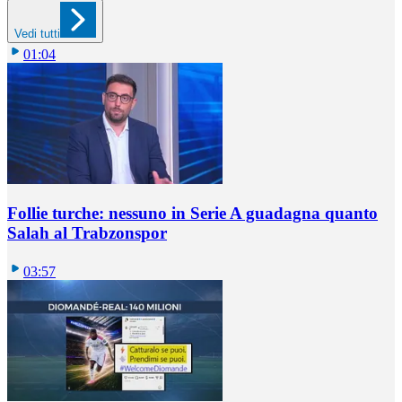
Vedi tutti
01:04
Follie turche: nessuno in Serie A guadagna quanto
Salah al Trabzonspor
03:57