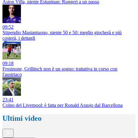
Aston Villa, niente Estupinan: Ruggeri a un passo
09:52
Stipendio Mastantuono, niente 50 e 50: meglio giocherà e più
costerà, i dettagli
09:18
Frosinone, Grillitsch non è un sogno: trattativa in corso con
l'austriaco
23:41
Colpo del Liverpool: è fatta per Ronald Araujo dal Barcellona
Ultimi video