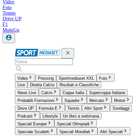
Video
Foto
Tennis
Drive UP
F1
MotoGp
Video
Pressing
Sportmediaset XXL
Foto
Live
Diretta Calcio
Risultati e Classifiche
News Live
Calcio
Coppa Italia
Supercoppa Italiana
Probabili Formazioni
Squadre
Mercato
Motori
Drive UP
Formula E
Tennis
Altri Sport
Sondaggi
Podcast
Lifestyle
Un libro a settimana
Speciali Europei
Speciali Olimpiadi
Speciale Scudetti
Speciali Mondiali
Altri Speciali