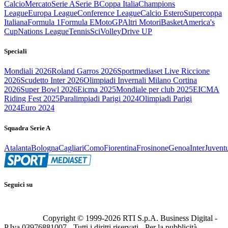
Calcio
Mercato
Serie A
Serie B
Coppa Italia
Champions
League
Europa League
Conference League
Calcio Estero
Supercoppa
Italiana
Formula 1
Formula E
MotoGP
Altri Motori
Basket
America's
Cup
Nations League
Tennis
Sci
Volley
Drive UP
Speciali
Mondiali 2026
Roland Garros 2026
Sportmediaset Live Riccione
2026
Scudetto Inter 2026
Olimpiadi Invernali Milano Cortina
2026
Super Bowl 2026
Eicma 2025
Mondiale per club 2025
EICMA
Riding Fest 2025
Paralimpiadi Parigi 2024
Olimpiadi Parigi
2024
Euro 2024
Squadra Serie A
Atalanta
Bologna
Cagliari
Como
Fiorentina
Frosinone
Genoa
Inter
Juvent
Seguici su
Copyright © 1999-
2026
RTI S.p.A. Business Digital -
P.Iva 03976881007 - Tutti i diritti riservati - Per la pubblicità