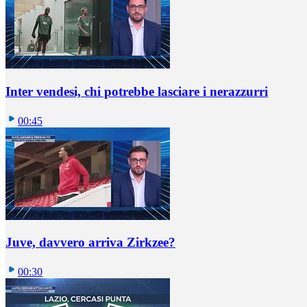
Inter vendesi, chi potrebbe lasciare i nerazzurri
00:45
Juve, davvero arriva Zirkzee?
00:30