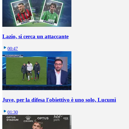
Lazio, si cerca un attaccante
00:47
Juve, per la difesa l'obiettivo è uno solo, Lucumì
01:30