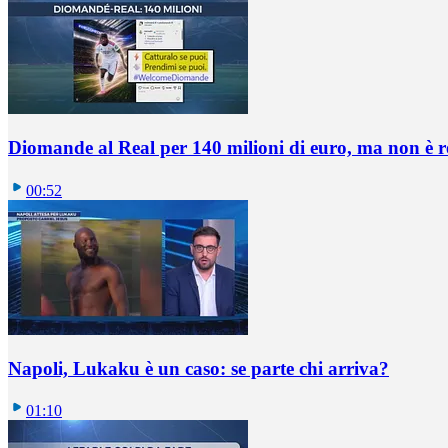
Diomande al Real per 140 milioni di euro, ma non è 
00:52
Napoli, Lukaku è un caso: se parte chi arriva?
01:10