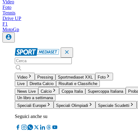
Video
Foto
Tennis
Drive UP
F1
MotoGp
Video
Pressing
Sportmediaset XXL
Foto
Live
Diretta Calcio
Risultati e Classifiche
News Live
Calcio
Coppa Italia
Supercoppa Italiana
Proba
Un libro a settimana
Speciali Europei
Speciali Olimpiadi
Speciale Scudetti
Seguici anche su