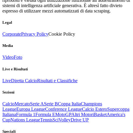
riprodotti è vietata ogni utilizzazione funzionale all’addestramento di
sistemi di intelligenza artificiale generativa. È altresì fatto divieto
espresso di utilizzare mezzi automatizzati di data scraping.
Legal
Corporate
Privacy Policy
Cookie Policy
Media
Video
Foto
Live e Risultati
Live
Diretta Calcio
Risultati e Classifiche
Sezioni
Calcio
Mercato
Serie A
Serie B
Coppa Italia
Champions
League
Europa League
Conference League
Calcio Estero
Supercoppa
Italiana
Formula 1
Formula E
MotoGP
Altri Motori
Basket
America's
Cup
Nations League
Tennis
Sci
Volley
Drive UP
Speciali