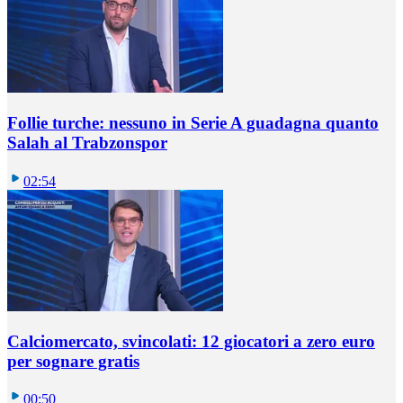
Follie turche: nessuno in Serie A guadagna quanto
Salah al Trabzonspor
02:54
Calciomercato, svincolati: 12 giocatori a zero euro
per sognare gratis
00:50