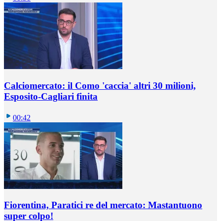
Calciomercato: il Como 'caccia' altri 30 milioni,
Esposito-Cagliari finita
00:42
Fiorentina, Paratici re del mercato: Mastantuono
super colpo!