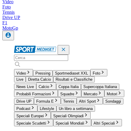
Video
Foto
Tennis
Drive UP
F1
MotoGp
Video
Pressing
Sportmediaset XXL
Foto
Live
Diretta Calcio
Risultati e Classifiche
News Live
Calcio
Coppa Italia
Supercoppa Italiana
Probabili Formazioni
Squadre
Mercato
Motori
Drive UP
Formula E
Tennis
Altri Sport
Sondaggi
Podcast
Lifestyle
Un libro a settimana
Speciali Europei
Speciali Olimpiadi
Speciale Scudetti
Speciali Mondiali
Altri Speciali