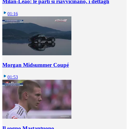
Milan-Leao: le parti si riavvicinano, i dettagli
01:16
Morgan Midsummer Coupé
01:53
Il sogno Mastantuono