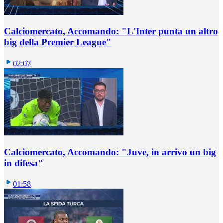
Calciomercato, Accomando: "L'Inter punta un altro
big della Premier League"
02:07
Calciomercato, Accomando: "Juve, in arrivo un big
in difesa"
01:58