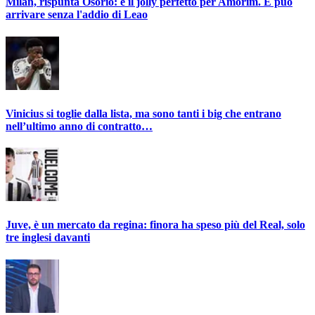
Milan, rispunta Osorio: è il jolly perfetto per Amorim. E può
arrivare senza l'addio di Leao
Vinicius si toglie dalla lista, ma sono tanti i big che entrano
nell’ultimo anno di contratto…
Juve, è un mercato da regina: finora ha speso più del Real, solo
tre inglesi davanti