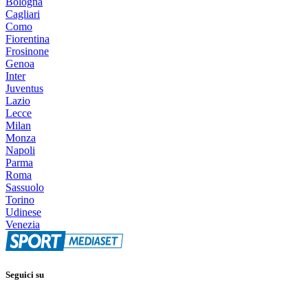
Bologna
Cagliari
Como
Fiorentina
Frosinone
Genoa
Inter
Juventus
Lazio
Lecce
Milan
Monza
Napoli
Parma
Roma
Sassuolo
Torino
Udinese
Venezia
Seguici su