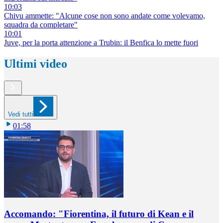
10:03
Chivu ammette: "Alcune cose non sono andate come volevamo,
squadra da completare"
10:01
Juve, per la porta attenzione a Trubin: il Benfica lo mette fuori
Ultimi video
Vedi tutti
01:58
Accomando: "Fiorentina, il futuro di Kean e il