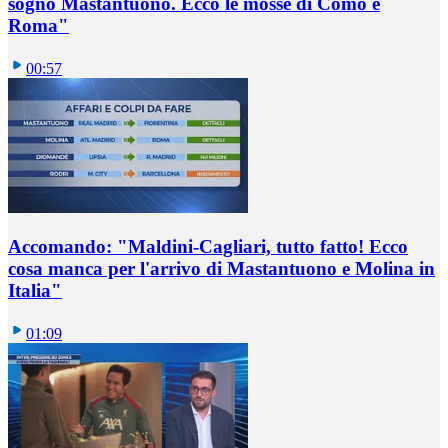
sogno Mastantuono. Ecco le mosse di Como e
Roma"
00:57
Accomando: "Maldini-Cagliari, tutto fatto! Ecco
cosa manca per l'arrivo di Mastantuono e Molina in
Italia"
01:09