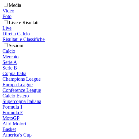
Media
Video
Foto
Live e Risultati
Live
Diretta Calcio
Risultati e Classifiche
Sezioni
Calcio
Mercato
Serie A
Serie B
Coppa Italia
Champions League
Europa League
Conference League
Calcio Estero
Supercoppa Italiana
Formula 1
Formula E
MotoGP
Altri Motori
Basket
America's Cup