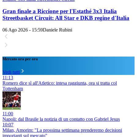
Gran finale a Riccione per l'Estathé 3x3 Italia
Streetbasket Circuit: All Star e DKB regine d'Italia
06 Ago 2026 - 15:59
Daniele Rubini
Mercato ora per ora
Vedi tutti
11:13
Romero dice sì all'Atletico: intesa raggiunta, ora si tratta col
Tottenham
11:00
Napoli: dal Brasile la notizia di un contatto con Gabriel Jesus
10:07
Milan, Amorim: "La prossima settimana prenderemo decisioni
importanti sul mercato"