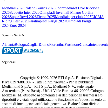
Mondiali 2026
Roland Garros 2026
Sportmediaset Live Riccione
2026
Scudetto Inter 2026
Olimpiadi Invernali Milano Cortina
2026
Super Bowl 2026
Eicma 2025
Mondiale per club 2025
EICMA
Riding Fest 2025
Paralimpiadi Parigi 2024
Olimpiadi Parigi
2024
Euro 2024
Squadra Serie A
Atalanta
Bologna
Cagliari
Como
Fiorentina
Frosinone
Genoa
Inter
Juvent
Seguici su
Copyright © 1999-
2026
RTI S.p.A. Business Digital -
P.Iva 03976881007 - Tutti i diritti riservati - Per la pubblicità
Mediamond S.p.A. - RTI S.p.A., Mediaset N.V., sede legale
Amsterdam (Paesi Bassi) - Uffici Viale Europa 46, 20093 Cologno
Monzese (MI)
Rispetto ai contenuti e ai dati personali trasmessi e/o
riprodotti è vietata ogni utilizzazione funzionale all’addestramento di
sistemi di intelligenza artificiale generativa. È altresì fatto divieto