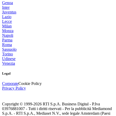
Genoa
Inter
Juventus
Lazio
Lecce
Milan
Monza
Napoli
Parma
Roma
Sassuolo
Torino
Udinese
Venezia
Legal
Corporate
Cookie Policy
Privacy Policy
Copyright © 1999-
2026
RTI S.p.A. Business Digital - P.Iva
03976881007 - Tutti i diritti riservati - Per la pubblicità Mediamond
S.p.A. - RTI S.p.A., Mediaset N.V., sede legale Amsterdam (Paesi