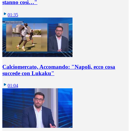
stanno così…"
01:35
Calciomercato, Accomando: "Napoli, ecco cosa
succede con Lukaku"
01:04