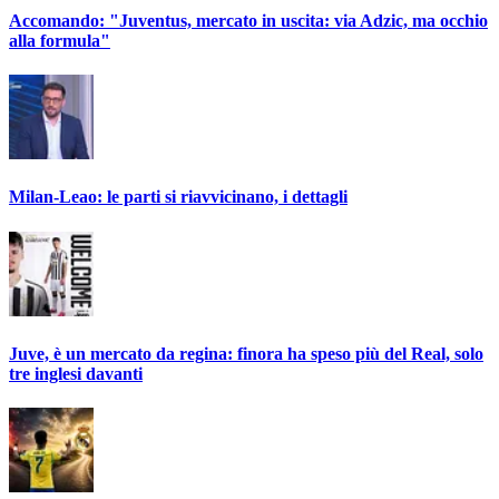
Accomando: "Juventus, mercato in uscita: via Adzic, ma occhio
alla formula"
Milan-Leao: le parti si riavvicinano, i dettagli
Juve, è un mercato da regina: finora ha speso più del Real, solo
tre inglesi davanti