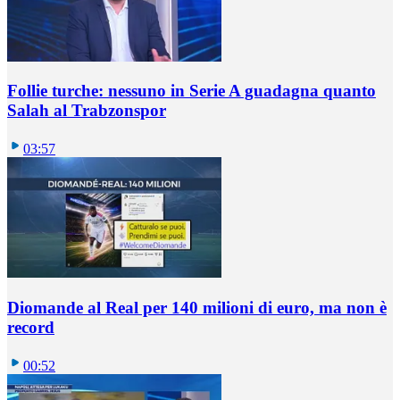
Follie turche: nessuno in Serie A guadagna quanto
Salah al Trabzonspor
03:57
Diomande al Real per 140 milioni di euro, ma non è
record
00:52