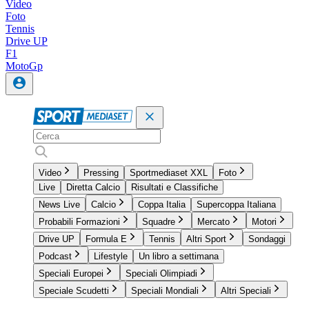
Video
Foto
Tennis
Drive UP
F1
MotoGp
Video
Pressing
Sportmediaset XXL
Foto
Live
Diretta Calcio
Risultati e Classifiche
News Live
Calcio
Coppa Italia
Supercoppa Italiana
Probabili Formazioni
Squadre
Mercato
Motori
Drive UP
Formula E
Tennis
Altri Sport
Sondaggi
Podcast
Lifestyle
Un libro a settimana
Speciali Europei
Speciali Olimpiadi
Speciale Scudetti
Speciali Mondiali
Altri Speciali