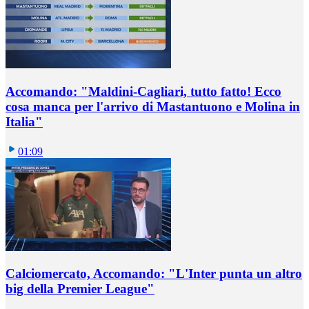
Accomando: "Maldini-Cagliari, tutto fatto! Ecco
cosa manca per l'arrivo di Mastantuono e Molina in
Italia"
01:09
Calciomercato, Accomando: "L'Inter punta un altro
big della Premier League"