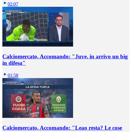
02:07
Calciomercato, Accomando: "Juve, in arrivo un big
in difesa"
01:58
Calciomercato, Accomando: "Leao resta? Le cose