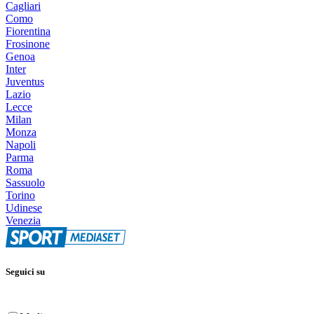
Cagliari
Como
Fiorentina
Frosinone
Genoa
Inter
Juventus
Lazio
Lecce
Milan
Monza
Napoli
Parma
Roma
Sassuolo
Torino
Udinese
Venezia
Seguici su