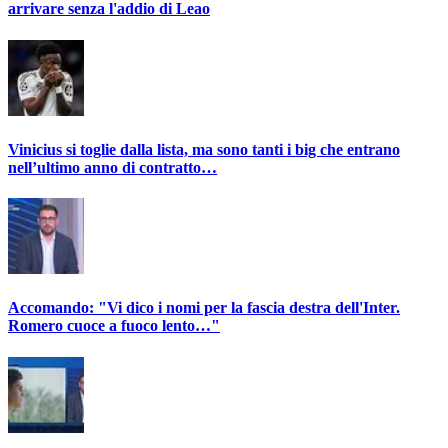
arrivare senza l'addio di Leao
Vinicius si toglie dalla lista, ma sono tanti i big che entrano
nell’ultimo anno di contratto…
Accomando: "Vi dico i nomi per la fascia destra dell'Inter.
Romero cuoce a fuoco lento…"