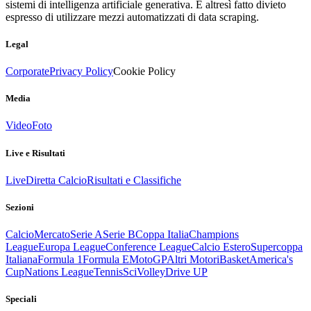
sistemi di intelligenza artificiale generativa. È altresì fatto divieto
espresso di utilizzare mezzi automatizzati di data scraping.
Legal
Corporate
Privacy Policy
Cookie Policy
Media
Video
Foto
Live e Risultati
Live
Diretta Calcio
Risultati e Classifiche
Sezioni
Calcio
Mercato
Serie A
Serie B
Coppa Italia
Champions
League
Europa League
Conference League
Calcio Estero
Supercoppa
Italiana
Formula 1
Formula E
MotoGP
Altri Motori
Basket
America's
Cup
Nations League
Tennis
Sci
Volley
Drive UP
Speciali