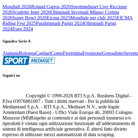
Mondiali 2026
Roland Garros 2026
Sportmediaset Live Riccione
2026
Scudetto Inter 2026
Olimpiadi Invernali Milano Cortina
2026
Super Bowl 2026
Eicma 2025
Mondiale per club 2025
EICMA
Riding Fest 2025
Paralimpiadi Parigi 2024
Olimpiadi Parigi
2024
Euro 2024
Squadra Serie A
Atalanta
Bologna
Cagliari
Como
Fiorentina
Frosinone
Genoa
Inter
Juvent
Seguici su
Copyright © 1999-
2026
RTI S.p.A. Business Digital -
P.Iva 03976881007 - Tutti i diritti riservati - Per la pubblicità
Mediamond S.p.A. - RTI S.p.A., Mediaset N.V., sede legale
Amsterdam (Paesi Bassi) - Uffici Viale Europa 46, 20093 Cologno
Monzese (MI)
Rispetto ai contenuti e ai dati personali trasmessi e/o
riprodotti è vietata ogni utilizzazione funzionale all’addestramento di
sistemi di intelligenza artificiale generativa. È altresì fatto divieto
espresso di utilizzare mezzi automatizzati di data scraping.