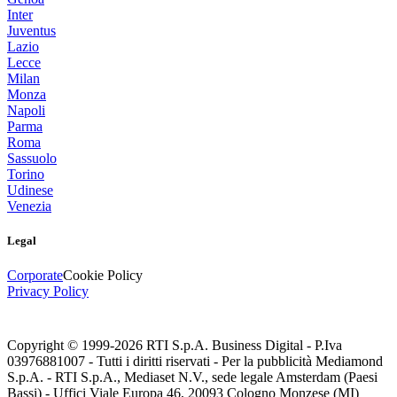
Inter
Juventus
Lazio
Lecce
Milan
Monza
Napoli
Parma
Roma
Sassuolo
Torino
Udinese
Venezia
Legal
Corporate
Cookie Policy
Privacy Policy
Copyright © 1999-
2026
RTI S.p.A. Business Digital - P.Iva
03976881007 - Tutti i diritti riservati - Per la pubblicità Mediamond
S.p.A. - RTI S.p.A., Mediaset N.V., sede legale Amsterdam (Paesi
Bassi) - Uffici Viale Europa 46, 20093 Cologno Monzese (MI)