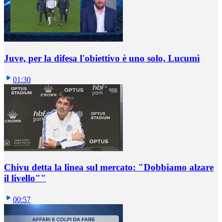
Juve, per la difesa l'obiettivo è uno solo, Lucumì
01:30
Chivu detta la linea sul mercato: "Dobbiamo alzare
il livello""
00:57