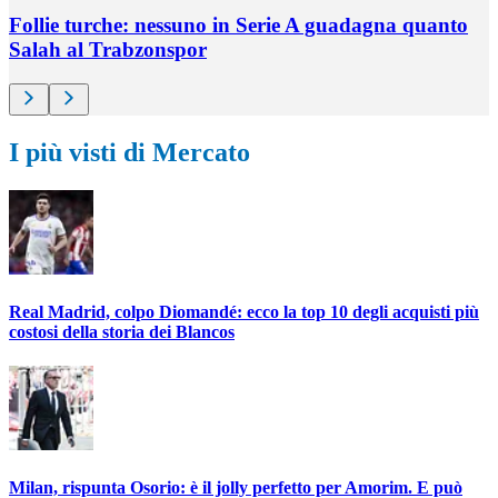
Follie turche: nessuno in Serie A guadagna quanto
Salah al Trabzonspor
I più visti di Mercato
Real Madrid, colpo Diomandé: ecco la top 10 degli acquisti più
costosi della storia dei Blancos
Milan, rispunta Osorio: è il jolly perfetto per Amorim. E può